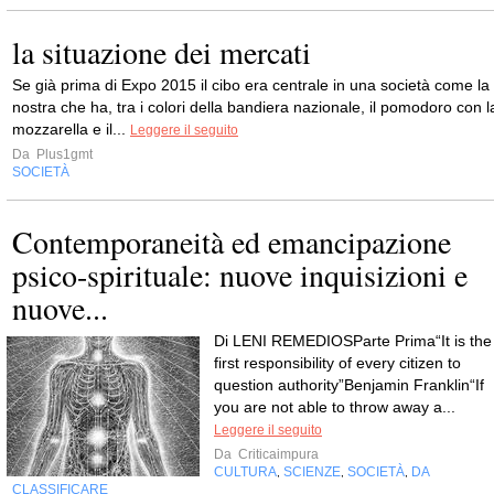
la situazione dei mercati
Se già prima di Expo 2015 il cibo era centrale in una società come la
nostra che ha, tra i colori della bandiera nazionale, il pomodoro con l
mozzarella e il...
Leggere il seguito
Da
Plus1gmt
SOCIETÀ
Contemporaneità ed emancipazione
psico-spirituale: nuove inquisizioni e
nuove...
Di LENI REMEDIOSParte Prima“It is the
first responsibility of every citizen to
question authority”Benjamin Franklin“If
you are not able to throw away a...
Leggere il seguito
Da
Criticaimpura
CULTURA
SCIENZE
SOCIETÀ
DA
,
,
,
CLASSIFICARE