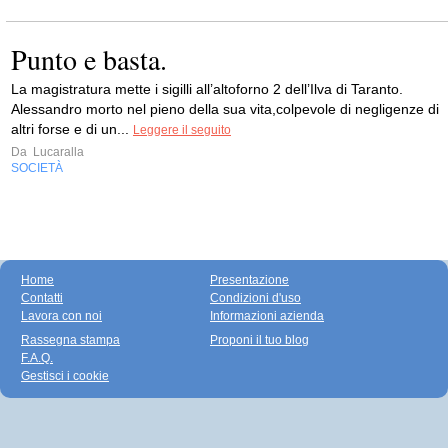
Punto e basta.
La magistratura mette i sigilli all’altoforno 2 dell’Ilva di Taranto.
Alessandro morto nel pieno della sua vita,colpevole di negligenze di
altri forse e di un...
Leggere il seguito
Da
Lucaralla
SOCIETÀ
Home
Presentazione
Contatti
Condizioni d'uso
Lavora con noi
Informazioni azienda
Rassegna stampa
Proponi il tuo blog
F.A.Q.
Gestisci i cookie