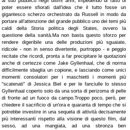
al suo pubblico negli ultimi anni, impedendo di fatto di
poter essere sfiorati dall'idea che il tutto fosse un
gigantesco scherzo orchestrato da Russell in modo da
portare all'attenzione del grande pubblico uno dei temi più
caldi della Storia politica degli States, ovvero la
questione della sanità.Ma non basta questo sforzo per
rendere digeribile una delle produzioni più sguaiate,
ridicole - non in senso divertente, purtroppo - e peggio
recitate che ricordi, pronta a far precipitare le quotazioni
anche di certezze come Jake Gyllenhaal, che di norma
difficilmente sbaglia un copione, e lasciando come unici
momenti consolatori per i maschietti i momenti più
"scatenati" di Jessica Biel e per le fanciulle lo stesso
Gyllenhaal coperto solo da una sorta di perizoma di pelle
di fronte ad un fuoco da campo.Troppo poco, però, per
chiedere il sacrificio di un'ora e quaranta di tempo che si
potrebbe investire in una sequela di attività decisamente
più interessanti rispetto alla visione di questo film, dal
sesso, ad una mangiata, ad una sbronza ben