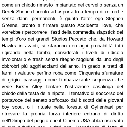
come un chiodo rimasto impiantato nel cervello senza un
Derek Sheperd pronto ad asportarlo a tempo di record e
senza danni permanenti, è giunto l'alter ego Stephen
Greene, pronto a firmare questo Accidental love, che
vorrebbe ripercorrere i fasti della commedia slapstick dei
tempi d'oro dei grandi Studios.Peccato che, da Howard
Hawks in avanti, si staranno con ogni probabilità tutti
rigirando nella tomba, considerati i livelli di ridicolo
involontario e trash senza ritegno raggiunti da uno degli
obbrobri più agghiaccianti dell'anno, in grado a tratti di
farmi rivalutare perfino roba come Cinquanta sfumature
di grigio: passaggi come l'imbarazzante sequenza che
vede Kirsty Alley tentare l'estrazione casalinga del
chiodo dalla testa della nipote, il tentativo di soccorso del
portavoce del senato soffocato dai biscotti delle giovani
boy scout o il rituale nella foresta di Gyllenhaal per
ritrovare la propria forza interiore entrano di diritto
nell'Olimpo del peggio che il Cinema USA abbia riservato