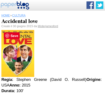
HOME
›
CULTURA
Accidental love
Creato il 30 giugno 2015 da
Misterjamesford
Save
Regia:
Stephen Greene (David O. Russell)
Origine:
USA
Anno:
2015
Durata:
100'