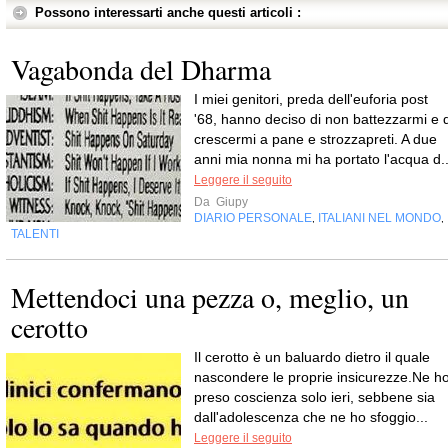
Possono interessarti anche questi articoli :
Vagabonda del Dharma
I miei genitori, preda dell'euforia post
'68, hanno deciso di non battezzarmi e d
crescermi a pane e strozzapreti. A due
anni mia nonna mi ha portato l'acqua d..
Leggere il seguito
Da
Giupy
DIARIO PERSONALE
ITALIANI NEL MONDO
,
,
TALENTI
Mettendoci una pezza o, meglio, un
cerotto
Il cerotto è un baluardo dietro il quale
nascondere le proprie insicurezze.Ne h
preso coscienza solo ieri, sebbene sia
dall'adolescenza che ne ho sfoggio...
Leggere il seguito