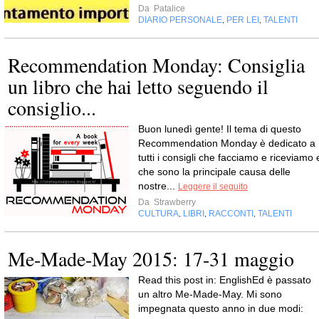
Da
Patalice
DIARIO PERSONALE
PER LEI
TALENTI
,
,
Recommendation Monday: Consiglia
un libro che hai letto seguendo il
consiglio...
Buon lunedì gente! Il tema di questo
Recommendation Monday è dedicato a
tutti i consigli che facciamo e riceviamo 
che sono la principale causa delle
nostre...
Leggere il seguito
Da
Strawberry
CULTURA
LIBRI
RACCONTI
TALENTI
,
,
,
Me-Made-May 2015: 17-31 maggio
Read this post in: EnglishEd è passato
un altro Me-Made-May. Mi sono
impegnata questo anno in due modi: