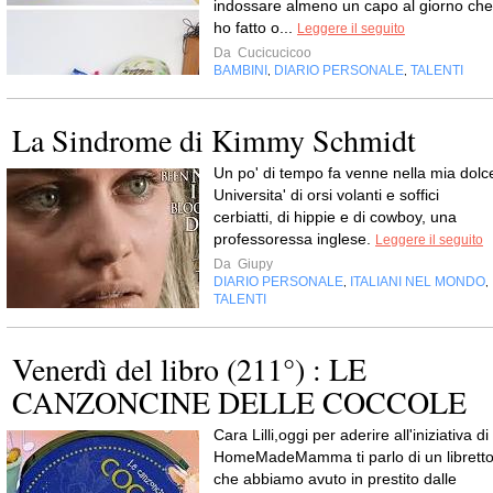
indossare almeno un capo al giorno che
ho fatto o...
Leggere il seguito
Da
Cucicucicoo
BAMBINI
DIARIO PERSONALE
TALENTI
,
,
La Sindrome di Kimmy Schmidt
Un po' di tempo fa venne nella mia dolc
Universita' di orsi volanti e soffici
cerbiatti, di hippie e di cowboy, una
professoressa inglese.
Leggere il seguito
Da
Giupy
DIARIO PERSONALE
ITALIANI NEL MONDO
,
,
TALENTI
Venerdì del libro (211°) : LE
CANZONCINE DELLE COCCOLE
Cara Lilli,oggi per aderire all'iniziativa di
HomeMadeMamma ti parlo di un librett
che abbiamo avuto in prestito dalle