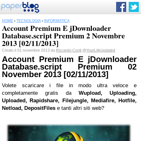
HOME
›
TECNOLOGIA
›
INFORMATICA
Account Premium E jDownloader
Database.script Premium 2 Novembre
2013 [02/11/2013]
Creato il 01 novembre 2013 da
Riccardo Conti
@YourLifeUpdated
Account Premium E jDownloader
Database.script Premium 02
November 2013 [02/11/2013]
Volete scaricare i file in modo ultra veloce e
completamente gratis da
Wupload, Uploading,
Uploaded, Rapidshare, Filejungle, Mediafire, Hotfile,
Netload, DepositFiles
e tanti altri siti web?