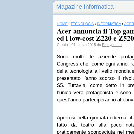
Magazine Informatica
HOME
›
TECNOLOGIA
›
INFORMATICA
›
ACE
Acer annuncia il Top ga
ed i low-cost Z220 e Z
Creato il 01 marzo 2015 da
Enjoyphone
Sono molte le aziende protag
Congress che, come ogni anno, ra
della tecnologia a livello mondia
presentato l’anno scorso il rivo
S5. Tuttavia, come detto in p
l’unica vera protagonista e sono
quest’anno parteciperanno al conv
Apertosi nella giornata odierna, 
fatto da teatro alla poco no
praticamente sconosciuta nel me