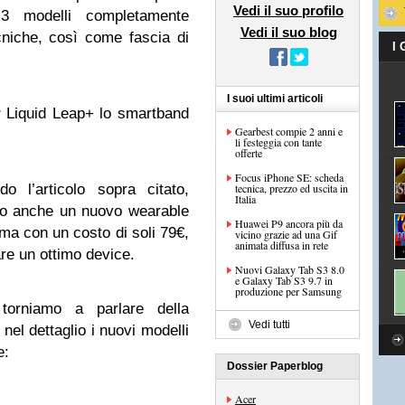
Vedi il suo profilo
3 modelli completamente
Vedi il suo blog
ecniche, così come fascia di
I
I suoi ultimi articoli
r
Liquid Leap+ lo smartband
Gearbest compie 2 anni e
li festeggia con tante
offerte
Focus iPhone SE: scheda
o l’articolo sopra citato,
tecnica, prezzo ed uscita in
Italia
to anche un nuovo wearable
Huawei P9 ancora più da
ma con un costo di soli 79€,
vicino grazie ad una Gif
animata diffusa in rete
are un ottimo device.
Nuovi Galaxy Tab S3 8.0
e Galaxy Tab S3 9.7 in
produzione per Samsung
orniamo a parlare della
Vedi tutti
el dettaglio i nuovi modelli
e:
Dossier Paperblog
Acer