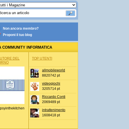
Non ancora membro?
Proponi il tuo blog
A COMMUNITY INFORMATICA
AUTORE DEL
TOP UTENTI
ORNO
allmobileworld
8820742 pt
videogiochi
3205714 pt
Riccardo Conti
2069489 pt
psyinthekitchen
intrattenimento
1608418 pt