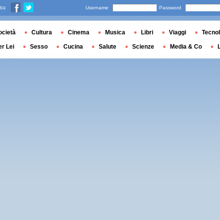
 su
Username
Password
ocietà
Cultura
Cinema
Musica
Libri
Viaggi
Tecnol
er Lei
Sesso
Cucina
Salute
Scienze
Media & Co