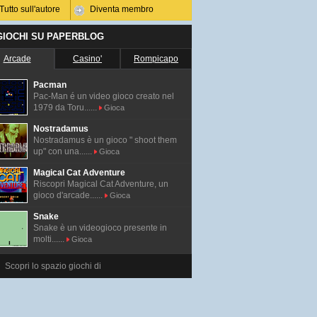
Tutto sull'autore
Diventa membro
 GIOCHI SU PAPERBLOG
Arcade
Casino'
Rompicapo
Pacman
Pac-Man é un video gioco creato nel
1979 da Toru......
Gioca
Nostradamus
Nostradamus è un gioco " shoot them
up" con una......
Gioca
Magical Cat Adventure
Riscopri Magical Cat Adventure, un
gioco d'arcade......
Gioca
Snake
Snake è un videogioco presente in
molti......
Gioca
Scopri lo spazio giochi di