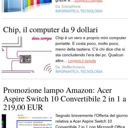
grazie a...
Leggere il seguito
Da
Enjoyphone
INFORMATICA
TECNOLOGIA
,
Chip, il computer da 9 dollari
Chip è un vero e proprio mini computer
portatile. E costa poco, molto poco,
meno della tastiera. C’è chi dice che si
sta concludendo l’era dei pc. Qualcun
altro...
Leggere il seguito
Da
Stafftechmania
INFORMATICA
TECNOLOGIA
,
Promozione lampo Amazon: Acer
Aspire Switch 10 Convertibile 2 in 1 a
219,00 EUR
Segnalo brevemente l'Offerta del giorno
relativa a Acer Aspire Switch 10
Convertibile 2 in 1 con Microsoft Office