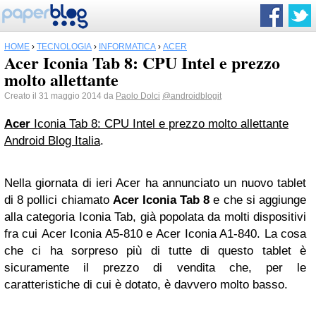
HOME
›
TECNOLOGIA
›
INFORMATICA
›
ACER
Acer Iconia Tab 8: CPU Intel e prezzo
molto allettante
Creato il 31 maggio 2014 da
Paolo Dolci
@androidblogit
Acer
Iconia Tab 8: CPU Intel e prezzo molto allettante
Android Blog Italia
.
Nella giornata di ieri Acer ha annunciato un nuovo tablet
di 8 pollici chiamato
Acer Iconia Tab 8
e che si aggiunge
alla categoria Iconia Tab, già popolata da molti dispositivi
fra cui Acer Iconia A5-810 e Acer Iconia A1-840. La cosa
che ci ha sorpreso più di tutte di questo tablet è
sicuramente il prezzo di vendita che, per le
caratteristiche di cui è dotato, è davvero molto basso.