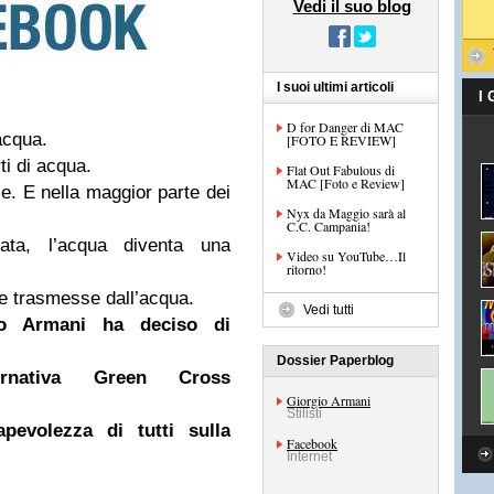
Vedi il suo blog
I suoi ultimi articoli
I
D for Danger di MAC
acqua.
[FOTO E REVIEW]
ti di acqua.
Flat Out Fabulous di
MAC [Foto e Review]
le. E nella maggior parte dei
Nyx da Maggio sarà al
C.C. Campania!
ta, l’acqua diventa una
Video su YouTube…Il
ritorno!
e trasmesse dall’acqua.
Vedi tutti
io Armani
ha deciso di
Dossier Paperblog
ernativa Green Cross
Giorgio Armani
Stilisti
pevolezza di tutti sulla
Facebook
Internet