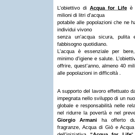
L’obiettivo di
Acqua for Life
è q
milioni di litri d’acqua
potabile alle popolazioni che ne h
individui vivono
senza un’acqua sicura, pulita 
fabbisogno quotidiano.
L’acqua è essenziale per bere
minimo d’igiene e salute. L’obiett
offrire, quest’anno, almeno 40 mili
alle popolazioni in difficoltà .
A supporto del lavoro effettuato d
impegnata nello sviluppo di un nu
globale e responsabilità nelle re
nel ridurre la povertà e nel prev
Giorgio Armani
ha offerto du
fragranze, Acqua di Giò e Acqua 
dell’iniziativa
“Acqua for Life
“