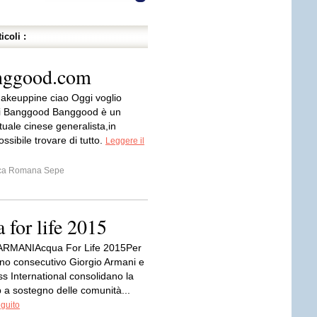
icoli :
anggood.com
akeuppine ciao Oggi voglio
vi Banggood Banggood è un
tuale cinese generalista,in
ssibile trovare di tutto.
Leggere il
ca Romana Sepe
 for life 2015
RMANIAcqua For Life 2015Per
anno consecutivo Giorgio Armani e
s International consolidano la
 a sostegno delle comunità...
eguito