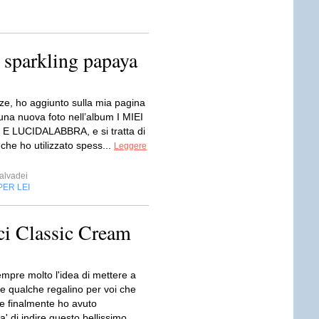
 sparkling papaya
ze, ho aggiunto sulla mia pagina
na nuova foto nell’album I MIEI
E LUCIDALABBRA, e si tratta di
 che ho utilizzato spess...
Leggere
alvadei
PER LEI
ci Classic Cream
empre molto l'idea di mettere a
ne qualche regalino per voi che
 e finalmente ho avuto
a' di indire questo bellissimo...