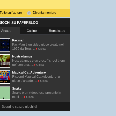
Tutto sull'autore
Diventa membro
 GIOCHI SU PAPERBLOG
Arcade
Casino'
Rompicapo
Pacman
Pac-Man é un video gioco creato nel
1979 da Toru......
Gioca
Nostradamus
Nostradamus è un gioco " shoot them
up" con una......
Gioca
Magical Cat Adventure
Riscopri Magical Cat Adventure, un
gioco d'arcade......
Gioca
Snake
Snake è un videogioco presente in
molti......
Gioca
Scopri lo spazio giochi di