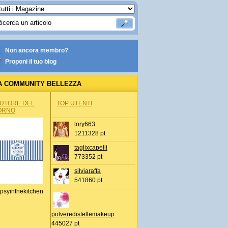
Non ancora membro?
Proponi il tuo blog
A COMMUNITY BELLEZZA
AUTORE DEL
TOP UTENTI
ORNO
lory663
1211328 pt
taglixcapelli
773352 pt
silviaraffa
541860 pt
psyinthekitchen
polveredistellemakeup
445027 pt