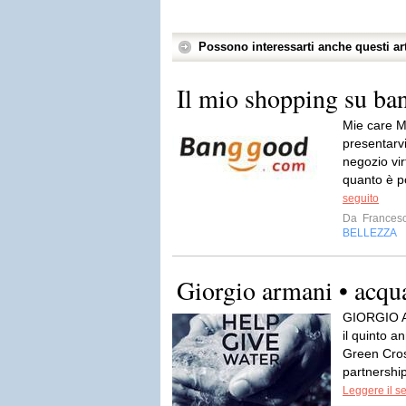
Possono interessarti anche questi art
Il mio shopping su b
Mie care M
presentar
negozio vir
quanto è po
seguito
Da
Frances
BELLEZZA
Giorgio armani • acqua
GIORGIO A
il quinto 
Green Cros
partnership
Leggere il s