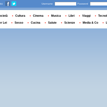
 su
Username
Password
ocietà
Cultura
Cinema
Musica
Libri
Viaggi
Tecnol
er Lei
Sesso
Cucina
Salute
Scienze
Media & Co