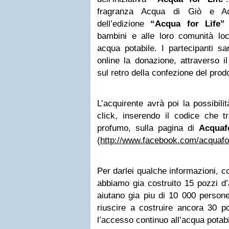
fragranza
Acqua di Giò
e
A
dell’edizione
“Acqua for Life”
bambini e alle loro comunità loca
acqua potabile. I partecipanti sar
online la donazione, attraverso i
sul retro della confezione del prodo
L’acquirente avrà poi la possibilit
click, inserendo il codice che t
profumo, sulla pagina di
Acquafo
(
http://www.facebook.com/acquafor
Per darlei qualche informazioni, con
abbiamo gia costruito 15 pozzi d
aiutano gia piu di 10 000 persone
riuscire a costruire ancora 30 po
l’accesso continuo all’acqua potab