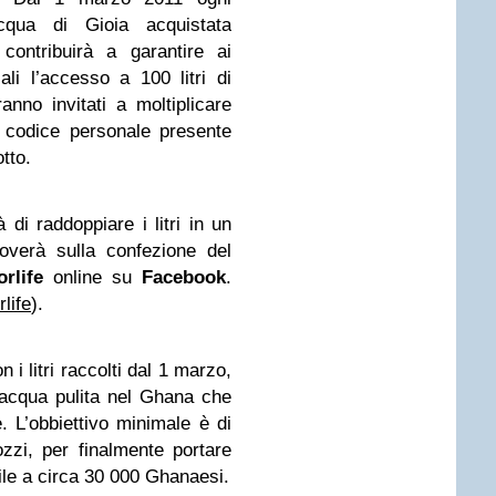
cqua di Gioia
acquistata
contribuirà a garantire ai
li l’accesso a 100 litri di
anno invitati a moltiplicare
l codice personale presente
tto.
à di raddoppiare i litri in un
roverà sulla confezione del
rlife
online su
Facebook
.
life
).
 i litri raccolti dal 1 marzo,
’acqua pulita nel Ghana che
. L’obbiettivo minimale è di
zzi, per finalmente portare
ile a circa 30 000 Ghanaesi.