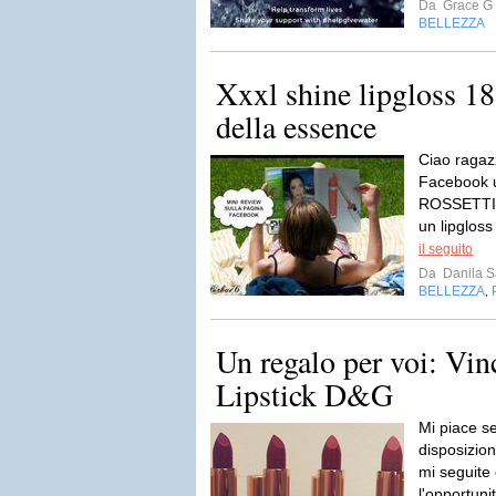
Da
Grace G
BELLEZZA
Xxxl shine lipgloss 18
della essence
Ciao ragaz
Facebook u
ROSSETTI 
un lipgloss
il seguito
Da
Danila S
BELLEZZA
,
Un regalo per voi: Vin
Lipstick D&G
Mi piace s
disposizio
mi seguite
l'opportunit