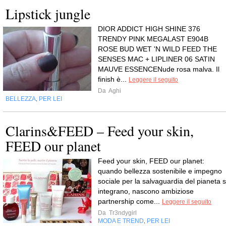
Lipstick jungle
DIOR ADDICT HIGH SHINE 376
TRENDY PINK MEGALAST E904B
ROSE BUD WET 'N WILD FEED THE
SENSES MAC + LIPLINER 06 SATIN
MAUVE ESSENCENude rosa malva. Il
finish è...
Leggere il seguito
Da
Aghi
BELLEZZA
PER LEI
,
Clarins&FEED – Feed your skin,
FEED our planet
Feed your skin, FEED our planet:
quando bellezza sostenibile e impegno
sociale per la salvaguardia del pianeta s
integrano, nascono ambiziose
partnership come...
Leggere il seguito
Da
Tr3ndygirl
MODA E TREND
PER LEI
,