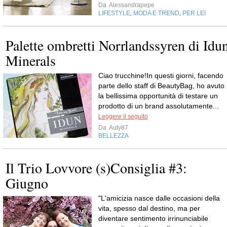
Da
Alessandrapepe
LIFESTYLE
MODA E TREND
PER LEI
,
,
Palette ombretti Norrlandssyren di Idu
Minerals
Ciao trucchine!In questi giorni, facendo
parte dello staff di BeautyBag, ho avuto
la bellissima opportunità di testare un
prodotto di un brand assolutamente...
Leggere il seguito
Da
Auty87
BELLEZZA
Il Trio Lovvore (s)Consiglia #3:
Giugno
"L'amicizia nasce dalle occasioni della
vita, spesso dal destino, ma per
diventare sentimento irrinunciabile