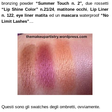
bronzing powder
“Summer Touch n. 2″,
due rossetti
“Lip Shine Color” n.21/24
,
matitone occhi
,
Lip Liner
n. 122
,
eye liner
matita
ed un
mascara
waterproof
“No
Limit Lashes”
…
Questi sono gli swatches degli ombretti, ovviamente.