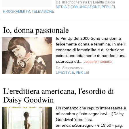
Da
Ilsegnocheresta By Loretta Dalola
MEDIA E COMUNICAZIONE
PER LEI
,
,
PROGRAMMI TV
TELEVISIONE
,
Io, donna passionale
Io Pin Up del 2000 Sono una donna
felicemente donna e femmina. In me il
concetto di femminilità e di seduzione
coincidono totalmente donandomi una
sicurezza ed...
Leggere il seguito
Da
Simonasessa
LIFESTYLE
PER LEI
,
L'ereditiera americana, l'esordio di
Daisy Goodwin
Un romanzo che reputo interessante e
mi sembra giusto segnalarvi. ;-)Daisy
GoodwinL'ereditiera
americanaSonzogno - € 19,50 - pag.