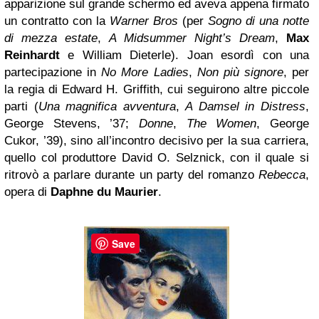
apparizione sul grande schermo ed aveva appena firmato
un contratto con la
Warner Bros
(per
Sogno di una notte
di mezza estate
,
A Midsummer Night’s Dream
,
Max
Reinhardt
e William Dieterle). Joan esordì con una
partecipazione in
No More Ladies
,
Non più signore
, per
la regia di Edward H. Griffith, cui seguirono altre piccole
parti (
Una magnifica avventura
,
A Damsel in Distress
,
George Stevens, ’37;
Donne
,
The Women
, George
Cukor, ’39), sino all’incontro decisivo per la sua carriera,
quello col produttore David O. Selznick, con il quale si
ritrovò a parlare durante un party del romanzo
Rebecca
,
opera di
Daphne du Maurier
.
Save