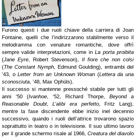
Furono questi i due ruoli chiave della carriera di Joan
Fontaine, quelli che l’indirizzarono stabilmente verso il
melodramma con venature romantiche, dove offrì
sempre valide interpretazioni, come in
La porta proibita
(
Jane Eyre
, Robert Stevenson),
Il fiore che non colsi
(
The Constant Nymph
, Edmund Goulding), entrambi del
’43, o
Letter from an Unknown Woman
(
Lettera da una
sconosciuta
, ’48, Max Ophüls).
Il successo si mantenne pressoché stabile per tutti gli
anni ‘50 (
Ivanhoe
, ‘52, Richard Thorpe,
Beyond a
Reasonable Doubt
,
L’alibi era perfetto
, Fritz Lang),
mentre la fase discendente ebbe inizio inel decennio
successivo, quando i ruoli dell’attrice trovarono spazio
soprattutto in teatro o in televisione. Il suo ultimo lavoro
per il grande schermo risale al 1966,
Creatura del diavolo