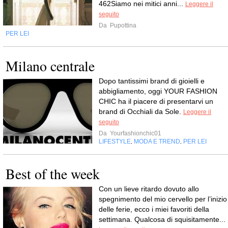
462Siamo nei mitici anni...
Leggere il
seguito
Da
Pupottina
PER LEI
Milano centrale
Dopo tantissimi brand di gioielli e
abbigliamento, oggi YOUR FASHION
CHIC ha il piacere di presentarvi un
brand di Occhiali da Sole.
Leggere il
seguito
Da
Yourfashionchic01
LIFESTYLE
MODA E TREND
PER LEI
,
,
Best of the week
Con un lieve ritardo dovuto allo
spegnimento del mio cervello per l’inizio
delle ferie, ecco i miei favoriti della
settimana. Qualcosa di squisitamente...