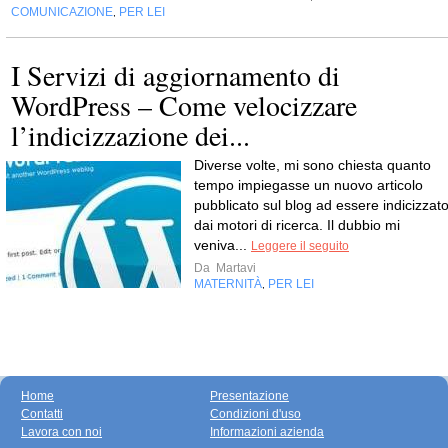
COMUNICAZIONE
PER LEI
,
I Servizi di aggiornamento di
WordPress – Come velocizzare
l’indicizzazione dei...
Diverse volte, mi sono chiesta quanto
tempo impiegasse un nuovo articolo
pubblicato sul blog ad essere indicizzat
dai motori di ricerca. Il dubbio mi
veniva...
Leggere il seguito
Da
Martavi
MATERNITÀ
PER LEI
,
Home
Presentazione
Contatti
Condizioni d'uso
Lavora con noi
Informazioni azienda