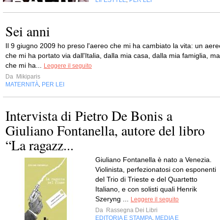
LIFESTYLE
PER LEI
,
Sei anni
Il 9 giugno 2009 ho preso l'aereo che mi ha cambiato la vita: un aere
che mi ha portato via dall'Italia, dalla mia casa, dalla mia famiglia, ma
che mi ha...
Leggere il seguito
Da
Mikiparis
MATERNITÀ
PER LEI
,
Intervista di Pietro De Bonis a
Giuliano Fontanella, autore del libro
“La ragazz...
Giuliano Fontanella è nato a Venezia.
Violinista, perfezionatosi con esponenti
del Trio di Trieste e del Quartetto
Italiano, e con solisti quali Henrik
Szeryng ...
Leggere il seguito
Da
Rassegna Dei Libri
EDITORIA E STAMPA
MEDIA E
,