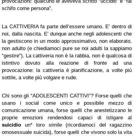
provocazioni: qualcuno le aveveva scritto “ucciditi” e “fai
schifo come persona”.
La CATTIVERIA fa parte dell’essere umano. E’ dentro di
noi, dalla nascita. E’ dunque anche negli adolescenti che
la gestiscono in un modo approssimativo, non elaborato,
non adulto (e chiediamoci pure se noi adulti la sappiamo
“gestire”). La cattiveria non è la rabbia, non è qualcosa di
istintivo dovuto alla reazione di fronte ad una
provocazione: la cattiveria è pianificazione, a volte più
sottile, a volte più volgare e rude.
Chi sono gli “ADOLESCENTI CATTIVI”? Forse quelli che
usano i social come unico e possibile mezzo di
comunicazione umana, forse quelli che anestetizzano le
proprie emozioni rendendosi capaci di istigare al
suicidio
un* loro simile (ricordiamoci del ragazzino
omosessuale suicida), forse quelli che vivono solo la vita