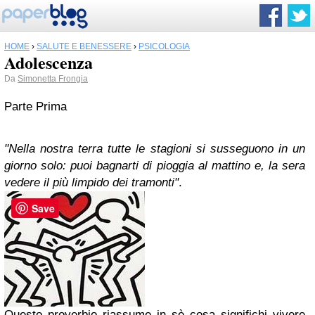
HOME
›
SALUTE E BENESSERE
›
PSICOLOGIA
Adolescenza
Da
Simonetta Frongia
Parte Prima
"
Nella nostra terra tutte le stagioni si susseguono in un
giorno solo: puoi bagnarti di pioggia al mattino e, la sera
vedere il più limpido dei tramonti
"
.
Save
Questo proverbio riassume in sè cosa significhi vivere