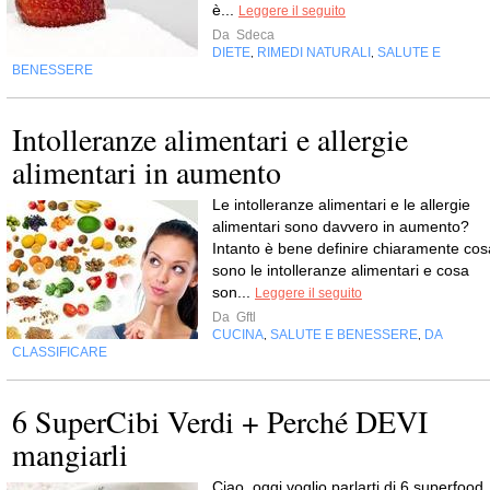
è...
Leggere il seguito
Da
Sdeca
DIETE
RIMEDI NATURALI
SALUTE E
,
,
BENESSERE
Intolleranze alimentari e allergie
alimentari in aumento
Le intolleranze alimentari e le allergie
alimentari sono davvero in aumento?
Intanto è bene definire chiaramente cos
sono le intolleranze alimentari e cosa
son...
Leggere il seguito
Da
Gftl
CUCINA
SALUTE E BENESSERE
DA
,
,
CLASSIFICARE
6 SuperCibi Verdi + Perché DEVI
mangiarli
Ciao, oggi voglio parlarti di 6 superfood