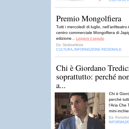
CULTURA
,
Premio Mongolfiera
Tutti i mercoledì di luglio, nell’anfiteatr
centro commerciale Mongolfiera di Japig
edizione...
Leggere il seguito
Da
Studioartesia
CULTURA
INFORMAZIONE REGIONALE
,
Chi è Giordano Tredi
soprattutto: perché non
a...
Chi è Gior
perché tutt
l'Aria Che 
mini-inchie
Da
Romafas
INFORMAZI