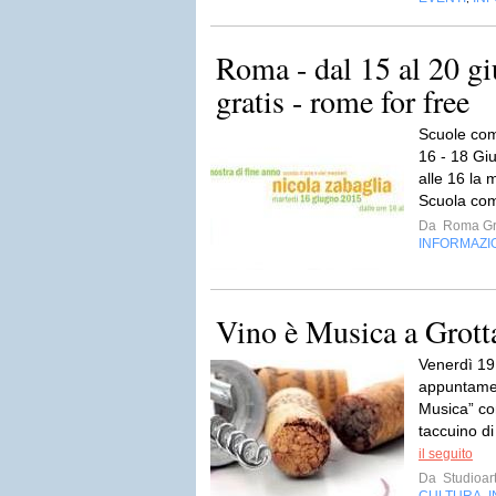
Roma - dal 15 al 20 g
gratis - rome for free
Scuole comu
16 - 18 Gi
alle 16 la m
Scuola comu
Da
Roma Gr
INFORMAZI
Vino è Musica a Grott
Venerdì 19
appuntamen
Musica” con
taccuino di 
il seguito
Da
Studioar