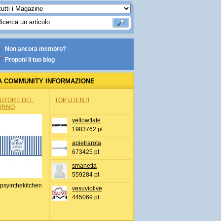
Non ancora membro?
Proponi il tuo blog
A COMMUNITY INFORMAZIONE
IONALE
AUTORE DEL
TOP UTENTI
ORNO
yellowflate
1983762 pt
apietrarota
673425 pt
smanetta
559284 pt
psyinthekitchen
vesuviolive
445069 pt