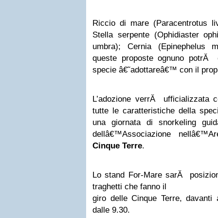
Riccio di mare (Paracentrotus li
Stella serpente (Ophidiaster oph
umbra); Cernia (Epinephelus ma
queste proposte ognuno potrĂ d
specie â€˜adottareâ€™ con il propr
L’adozione verrĂ ufficializzata c
tutte le caratteristiche della spe
una giornata di snorkeling gui
dellâ€™Associazione nellâ€™Ar
Cinque Terre
.
Lo stand For-Mare sarĂ posiziona
traghetti che fanno il
giro delle Cinque Terre, davanti 
dalle 9.30.