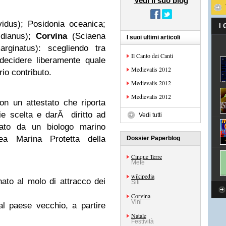
Vedi il suo blog
vidus); Posidonia oceanica;
I
idianus);
Corvina
(Sciaena
I suoi ultimi articoli
rginatus): scegliendo tra
Il Canto dei Canti
ecidere liberamente quale
Medievalis 2012
io contributo.
Medievalis 2012
Medievalis 2012
on un attestato che riporta
cie scelta e darĂ diritto ad
Vedi tutti
dato da un biologo marino
ea Marina Protetta della
Dossier Paperblog
Cinque Terre
Mete
wikipedia
to al molo di attracco dei
Siti
Corvina
Vini
al paese vecchio, a partire
Natale
Festività