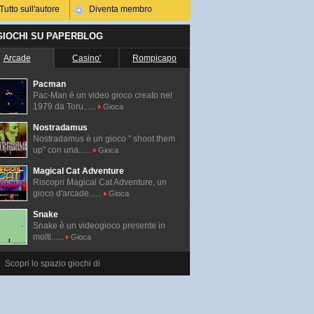
Tutto sull'autore
Diventa membro
 GIOCHI SU PAPERBLOG
Arcade
Casino'
Rompicapo
Pacman
Pac-Man é un video gioco creato nel
1979 da Toru......
Gioca
Nostradamus
Nostradamus è un gioco " shoot them
up" con una......
Gioca
Magical Cat Adventure
Riscopri Magical Cat Adventure, un
gioco d'arcade......
Gioca
Snake
Snake è un videogioco presente in
molti......
Gioca
Scopri lo spazio giochi di