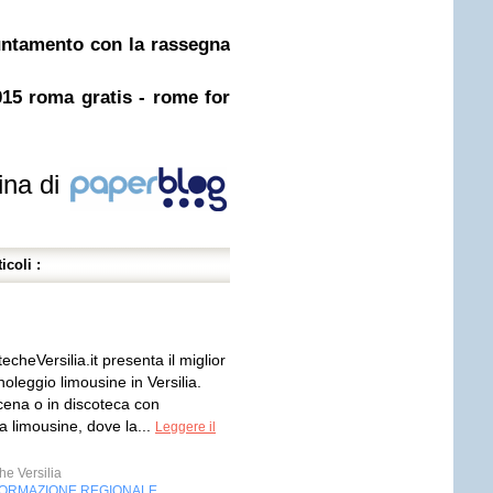
untamento con la rassegna
15 roma gratis - rome for
ina di
icoli :
cheVersilia.it presenta il miglior
 noleggio limousine in Versilia.
cena o in discoteca con
a limousine, dove la...
Leggere il
e Versilia
FORMAZIONE REGIONALE