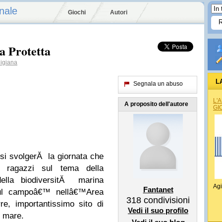
nale
Giochi
Autori
a Protetta
igiana
L
Segnala un abuso
REG
L'
A proposito dell'autore
GI
si svolgerĂ la giornata che
e ragazzi sul tema della
ella biodiversitĂ marina
Agi
Fantanet
sul campoâ€™ nellâ€™Area
318
condivisioni
re, importantissimo sito di
Vedi il suo profilo
o mare.