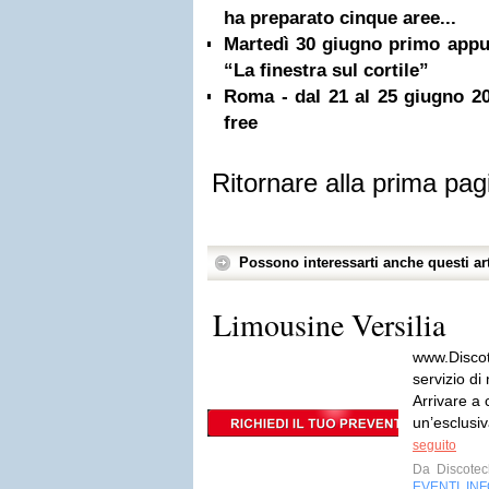
ha preparato cinque aree...
Martedì 30 giugno primo app
“La finestra sul cortile”
Roma - dal 21 al 25 giugno 20
free
Ritornare alla prima pag
Possono interessarti anche questi art
Limousine Versilia
www.Discote
servizio di
Arrivare a 
un’esclusiv
seguito
Da
Discotech
EVENTI
IN
,