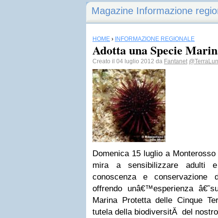
Magazine Informazione regio
HOME
›
INFORMAZIONE REGIONALE
Adotta una Specie Marin
Creato il 04 luglio 2012 da
Fantanet
@TerraLun
D
omenica 15 luglio a Monterosso 
mira a sensibilizzare adulti 
conoscenza e conservazione d
offrendo unâ€™esperienza â€˜
Marina Protetta delle Cinque Ter
tutela della biodiversitĂ del nostr