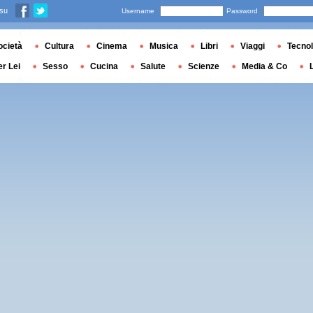
 su
Username
Password
ocietà
Cultura
Cinema
Musica
Libri
Viaggi
Tecnol
er Lei
Sesso
Cucina
Salute
Scienze
Media & Co