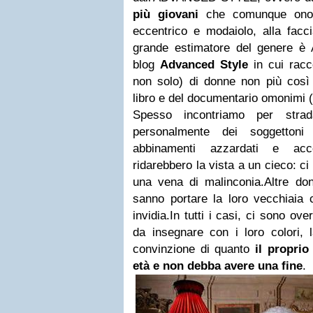
più giovani
che comunque onora
eccentrico e modaiolo, alla fac
grande estimatore del genere è 
blog
Advanced Style
in cui racco
non solo) di donne non più così 
libro e del documentario omonimi (qu
Spesso incontriamo per stra
personalmente dei soggettoni
abbinamenti azzardati e acc
ridarebbero la vista a un cieco: ci
una vena di malinconia.Altre do
sanno portare la loro vecchiaia 
invidia.In tutti i casi, ci sono o
da insegnare con i loro colori, l
convinzione di quanto
il proprio
età e non debba avere una fine
.