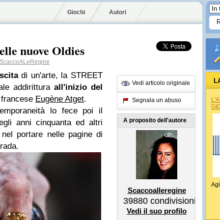
Giochi
Autori
delle nuove Oldies
ScaccoALeRegine
scita
di un'arte, la STREET
L
Vedi articolo originale
e addirittura
all'inizio del
o francese
Eugène Atget
.
L'
Segnala un abuso
GI
mporaneità lo fece poi il
A proposito dell'autore
gli anni cinquanta ed altri
 nel portare nelle pagine di
trada.
Agi
Scaccoalleregine
39880
condivisioni
Vedi il suo profilo