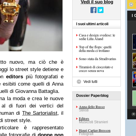
Vedi il suo blog
I
I suoi ultimi articoli
Casa e design svedese: le
sedie Lilla Aland
Top of the flops: quelli
della moda ci trollano
Sono stata da Stradivarius
atto nuovo, ma ciò che è
Tiramisù di cioccolato e
ggi lo street style detiene e
cocco senza uova
ion
editors
più fotografati e
Vedi tutti
e esibiti come quelli di Anna
uelli di Giovanna Battaglia.
Dossier Paperblog
ona la moda e crea le nuove
al di fuori dei vertici del
Anna dello Russo
Stilisti
chuman di
The Sartorialist
, il
Editors
i street style.
Musicisti Stranieri
icolare è rappresentato
Henri Cartier-Bresson
Fotografi
alle fotografie di
donne non