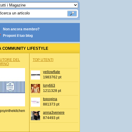
Non ancora membro?
Proponi il tuo blog
A COMMUNITY LIFESTYLE
AUTORE DEL
TOP UTENTI
ORNO
yellowflate
1983762 pt
lory663
1211328 pt
topogina
881373 pt
psyinthekitchen
anna3venere
874493 pt