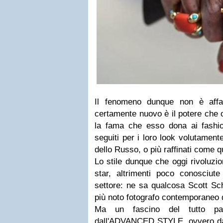
Il fenomeno dunque non è aff
certamente nuovo è il potere che o
la fama che esso dona ai fash
seguiti per i loro look volutament
dello Russo, o più raffinati come q
Lo stile dunque che oggi rivoluzi
star, altrimenti poco conosciute 
settore: ne sa qualcosa Scott S
più noto fotografo contemporaneo d
Ma un fascino del tutto part
dall'
ADVANCED STYLE
, ovvero d