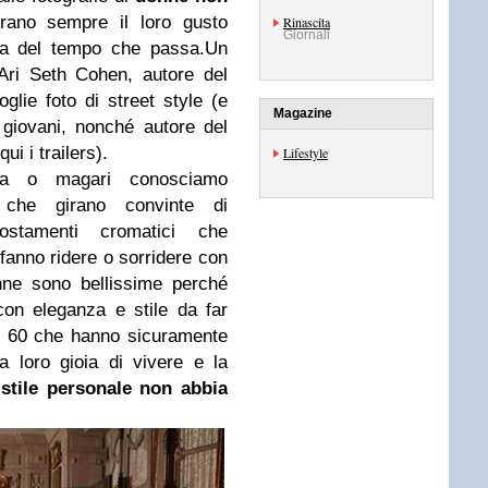
no sempre il loro gusto
Rinascita
Giornali
cia del tempo che passa.Un
Ari Seth Cohen, autore del
glie foto di street style (e
Magazine
giovani, nonché autore del
i i trailers).
Lifestyle
da o magari conosciamo
 che girano convinte di
ostamenti cromatici che
 fanno ridere o sorridere con
nne sono bellissime perché
con eleganza e stile da far
ver 60 che hanno sicuramente
a loro gioia di vivere e la
 stile personale non abbia