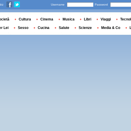
 su
Username
Password
ocietà
Cultura
Cinema
Musica
Libri
Viaggi
Tecnol
er Lei
Sesso
Cucina
Salute
Scienze
Media & Co