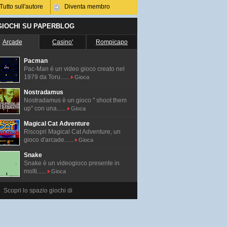
Tutto sull'autore
Diventa membro
 GIOCHI SU PAPERBLOG
Arcade
Casino'
Rompicapo
Pacman
Pac-Man é un video gioco creato nel
1979 da Toru......
Gioca
Nostradamus
Nostradamus è un gioco " shoot them
up" con una......
Gioca
Magical Cat Adventure
Riscopri Magical Cat Adventure, un
gioco d'arcade......
Gioca
Snake
Snake è un videogioco presente in
molti......
Gioca
Scopri lo spazio giochi di