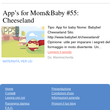
App’s for Mom&Baby #55:
Cheeseland
Tipo: App for baby Nome: Babybel
Cheeseland Sito:
http://www.babybel.it/cheeseland/
Opinione: utile per imparare i segreti del
formaggio in moto divertente. Un...
Leggere il seguito
Da
Mammachevita
MATERNITÀ
PER LEI
,
Home
Presentazione
Contatti
Condizioni d'uso
Lavora con noi
Informazioni azienda
Rassegna stampa
Proponi il tuo blog
F.A.Q.