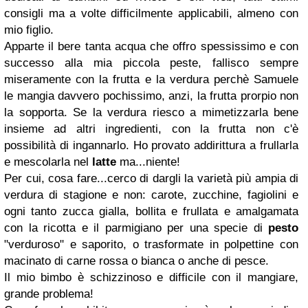
consigli ma a volte difficilmente applicabili, almeno con
mio figlio.
Apparte il bere tanta acqua che offro spessissimo e con
successo alla mia piccola peste, fallisco sempre
miseramente con la frutta e la verdura perchè Samuele
le mangia davvero pochissimo, anzi, la frutta prorpio non
la sopporta. Se la verdura riesco a mimetizzarla bene
insieme ad altri ingredienti, con la frutta non c'è
possibilità di ingannarlo. Ho provato addirittura a frullarla
e mescolarla nel
latte
ma...niente!
Per cui, cosa fare...cerco di dargli la varietà più ampia di
verdura di stagione e non: carote, zucchine, fagiolini e
ogni tanto zucca gialla, bollita e frullata e amalgamata
con la ricotta e il parmigiano per una specie di
pesto
"verduroso" e saporito, o trasformate in polpettine con
macinato di carne rossa o bianca o anche di pesce.
Il mio bimbo è schizzinoso e difficile con il mangiare,
grande problema!