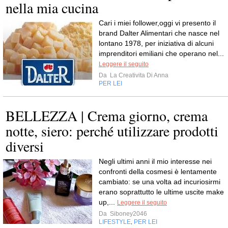
nella mia cucina
Cari i miei follower,oggi vi presento il
brand Dalter Alimentari che nasce nel
lontano 1978, per iniziativa di alcuni
imprenditori emiliani che operano nel...
Leggere il seguito
Da
La Creativita Di Anna
PER LEI
BELLEZZA | Crema giorno, crema
notte, siero: perché utilizzare prodotti
diversi
Negli ultimi anni il mio interesse nei
confronti della cosmesi è lentamente
cambiato: se una volta ad incuriosirmi
erano soprattutto le ultime uscite make
up,...
Leggere il seguito
Da
Siboney2046
LIFESTYLE
PER LEI
,