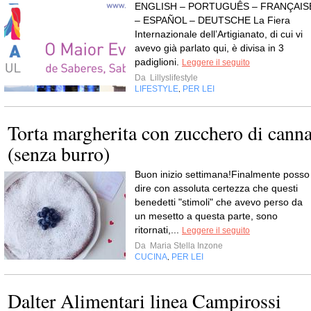
ENGLISH – PORTUGUÊS – FRANÇAIS
– ESPAÑOL – DEUTSCHE La Fiera
Internazionale dell’Artigianato, di cui vi
avevo già parlato qui, è divisa in 3
padiglioni.
Leggere il seguito
Da
Lillyslifestyle
LIFESTYLE
PER LEI
,
Torta margherita con zucchero di cann
(senza burro)
Buon inizio settimana!Finalmente posso
dire con assoluta certezza che questi
benedetti "stimoli" che avevo perso da
un mesetto a questa parte, sono
ritornati,...
Leggere il seguito
Da
Maria Stella Inzone
CUCINA
PER LEI
,
Dalter Alimentari linea Campirossi