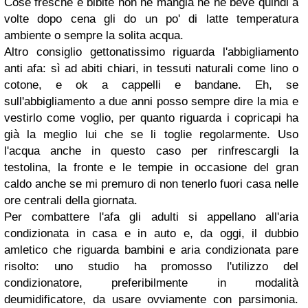
Cose fresche e bibite non ne mangia nè ne beve quindi a
volte dopo cena gli do un po' di latte temperatura
ambiente o sempre la solita acqua.
Altro consiglio gettonatissimo riguarda l'abbigliamento
anti afa: sì ad abiti chiari, in tessuti naturali come lino o
cotone, e ok a cappelli e bandane. Eh, se
sull'abbigliamento a due anni posso sempre dire la mia e
vestirlo come voglio, per quanto riguarda i copricapi ha
già la meglio lui che se li toglie regolarmente. Uso
l'acqua anche in questo caso per rinfrescargli la
testolina, la fronte e le tempie in occasione del gran
caldo anche se mi premuro di non tenerlo fuori casa nelle
ore centrali della giornata.
Per combattere l'afa gli adulti si appellano all'aria
condizionata in casa e in auto e, da oggi, il dubbio
amletico che riguarda bambini e aria condizionata pare
risolto: uno studio ha promosso l'utilizzo del
condizionatore, preferibilmente in modalità
deumidificatore, da usare ovviamente con parsimonia.