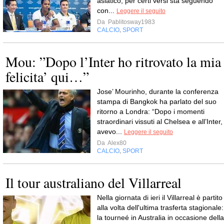
asiatico, per certi versi sta seguendo
con...
Leggere il seguito
Da
Pablitosway1983
CALCIO
SPORT
,
Mou: ”Dopo l’Inter ho ritrovato la mia
felicita’ qui…”
Jose’ Mourinho, durante la conferenza
stampa di Bangkok ha parlato del suo
ritorno a Londra: “Dopo i momenti
straordinari vissuti al Chelsea e all’Inter,
avevo...
Leggere il seguito
Da
Alex80
CALCIO
SPORT
,
Il tour australiano del Villarreal
Nella giornata di ieri il Villarreal è partito
alla volta dell'ultima trasferta stagionale:
la tourneé in Australia in occasione della