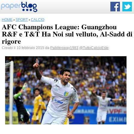
HOME
›
SPORT
›
CALCIO
AFC Champions League: Guangzhou
R&F e T&T Ha Noi sul velluto, Al-Sadd di
rigore
Creato il 10 febbraio 2015 da
Pablitosway1983
@TuttoCalcioEste