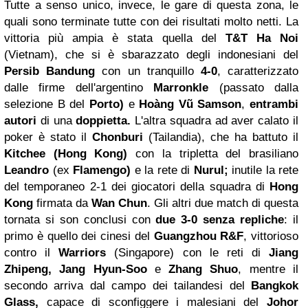
Tutte a senso unico, invece, le gare di questa zona, le
quali sono terminate tutte con dei risultati molto netti. La
vittoria più ampia è stata quella del
T&T Ha Noi
(Vietnam), che si è sbarazzato degli indonesiani del
Persib Bandung
con un tranquillo
4-0
, caratterizzato
dalle firme dell'argentino
Marronkle
(passato dalla
selezione B del
Porto)
e
Hoàng Vũ Samson
,
entrambi
autori
di una
doppietta.
L'altra squadra ad aver calato il
poker è stato il
Chonburi
(Tailandia), che ha battuto il
Kitchee (Hong Kong)
con la tripletta del brasiliano
Leandro
(ex
Flamengo)
e la rete di
Nurul;
inutile la rete
del temporaneo 2-1 dei giocatori della squadra di
Hong
Kong
firmata da
Wan Chun
. Gli altri due match di questa
tornata si son conclusi con
due 3-0 senza repliche
: il
primo è quello dei cinesi del
Guangzhou
R&F
, vittorioso
contro il
Warriors
(Singapore) con le reti di
Jiang
Zhipeng, Jang Hyun-Soo
e
Zhang Shuo
, mentre il
secondo arriva dal campo dei tailandesi del
Bangkok
Glass,
capace di sconfiggere i malesiani del
Johor