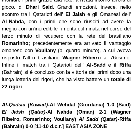
gioco, di
Dhari Said
. Grandi emozioni, invece, nello
scontro tra i Qatarioti dell'
El Jaish
e gli Omanesi dell'
Al-Nahda
, con i primi che sono riusciti ad avere la
meglio con un'incredibile rimonta culminata nel corso del
terzo minuto di recupero con la rete del brasiliano
Romarinho;
precedentemente era arrivato il vantaggio
omanese con
Voullany
(al quarto minuto), a cui aveva
risposto l'altro brasiliano
Wagner Ribeiro
al 76esimo.
Infine il match tra i Qatarioti dell'
Al-Sadd
e il
Riffa
(Bahrain) si è concluso con la vittoria dei primi dopo una
lunga lotteria dei rigori, che ha visto battere un
totale di
22 rigori.
Al-Qadsia (Kuwait)
-Al Wehdat (Giordania) 1-0 (Said)
El Jaish (Qatar)
-Al Nahda (Oman) 2-1 (Wagner
Ribeiro, Romarinho; Voullany)
Al Sadd (Qatar)
-Riffa
(Bahrain) 0-0 [11-10 d.c.r.]
EAST ASIA ZONE