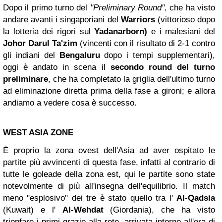
Dopo il primo turno del
"Preliminary Round"
, che ha visto
andare avanti i singaporiani del
Warriors
(vittorioso dopo
la lotteria dei rigori sul
Yadanarborn)
e i malesiani del
Johor Darul Ta'zim
(vincenti con il risultato di 2-1 contro
gli indiani del
Bengaluru
dopo i tempi supplementari),
oggi è andato in scena il
secondo round del turno
preliminare
, che ha completato la griglia dell'ultimo turno
ad eliminazione diretta prima della fase a gironi; e allora
andiamo a vedere cosa è successo.
WEST ASIA ZONE
È proprio la zona ovest dell'Asia ad aver ospitato le
partite più avvincenti di questa fase, infatti al contrario di
tutte le goleade della zona est, qui le partite sono state
notevolmente di più all'insegna dell'equilibrio. Il match
meno "esplosivo" dei tre è stato quello tra l'
Al-Qadsia
(Kuwait) e l'
Al-Wehdat
(Giordania), che ha visto
trionfare i primi grazie alla rete, arrivata intorno all'ora di