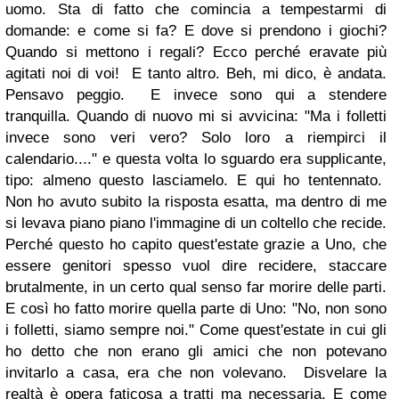
uomo. Sta di fatto che comincia a tempestarmi di
domande: e come si fa? E dove si prendono i giochi?
Quando si mettono i regali? Ecco perché eravate più
agitati noi di voi! E tanto altro. Beh, mi dico, è andata.
Pensavo peggio. E invece sono qui a stendere
tranquilla. Quando di nuovo mi si avvicina: "Ma i folletti
invece sono veri vero? Solo loro a riempirci il
calendario...." e questa volta lo sguardo era supplicante,
tipo: almeno questo lasciamelo. E qui ho tentennato.
Non ho avuto subito la risposta esatta, ma dentro di me
si levava piano piano l'immagine di un coltello che recide.
Perché questo ho capito quest'estate grazie a Uno, che
essere genitori spesso vuol dire recidere, staccare
brutalmente, in un certo qual senso far morire delle parti.
E così ho fatto morire quella parte di Uno: "No, non sono
i folletti, siamo sempre noi." Come quest'estate in cui gli
ho detto che non erano gli amici che non potevano
invitarlo a casa, era che non volevano. Disvelare la
realtà è opera faticosa a tratti ma necessaria. E come