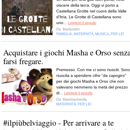
viscere della terra. Oggi vi porto a
Castellana Grotte nel cuore della Valle
d'Itria. Le Grotte di Castellana sono
uno...
Leggere il seguito
Da
Marlenetrn
FAMIGLIA
MATERNITÀ
MUSICA
PER LEI
,
,
,
Acquistare i giochi Masha e Orso senz
farsi fregare.
Premesso. Con me ci sono riusciti. Son
riuscita a spendere cifre “da capogiro”
per dei giochi Masha e Orso che non
valevano nemmeno la metà del prezzo
di...
Leggere il seguito
Da
Mammachevita
MATERNITÀ
PER LEI
,
#ilpiùbelviaggio - Per arrivare a te