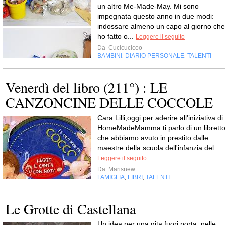
un altro Me-Made-May. Mi sono
impegnata questo anno in due modi:
indossare almeno un capo al giorno che
ho fatto o...
Leggere il seguito
Da
Cucicucicoo
BAMBINI
DIARIO PERSONALE
TALENTI
,
,
Venerdì del libro (211°) : LE
CANZONCINE DELLE COCCOLE
Cara Lilli,oggi per aderire all'iniziativa di
HomeMadeMamma ti parlo di un librett
che abbiamo avuto in prestito dalle
maestre della scuola dell'infanzia del...
Leggere il seguito
Da
Marisnew
FAMIGLIA
LIBRI
TALENTI
,
,
Le Grotte di Castellana
Un idea per una gita fuori porta, nelle