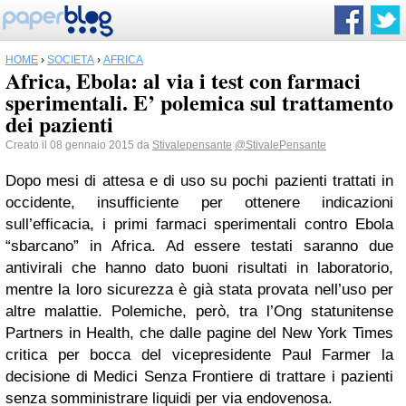
HOME
›
SOCIETÀ
›
AFRICA
Africa, Ebola: al via i test con farmaci
sperimentali. E’ polemica sul trattamento
dei pazienti
Creato il 08 gennaio 2015 da
Stivalepensante
@StivalePensante
Dopo mesi di attesa e di uso su pochi pazienti trattati in
occidente, insufficiente per ottenere indicazioni
sull’efficacia, i primi farmaci sperimentali contro Ebola
“sbarcano” in Africa. Ad essere testati saranno due
antivirali che hanno dato buoni risultati in laboratorio,
mentre la loro sicurezza è già stata provata nell’uso per
altre malattie. Polemiche, però, tra l’Ong statunitense
Partners in Health, che dalle pagine del New York Times
critica per bocca del vicepresidente Paul Farmer la
decisione di Medici Senza Frontiere di trattare i pazienti
senza somministrare liquidi per via endovenosa.