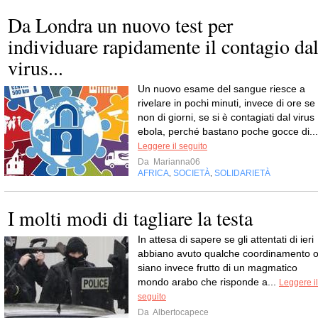
Da Londra un nuovo test per
individuare rapidamente il contagio da
virus...
Un nuovo esame del sangue riesce a
rivelare in pochi minuti, invece di ore se
non di giorni, se si è contagiati dal virus
ebola, perché bastano poche gocce di...
Leggere il seguito
Da
Marianna06
AFRICA
SOCIETÀ
SOLIDARIETÀ
,
,
I molti modi di tagliare la testa
In attesa di sapere se gli attentati di ieri
abbiano avuto qualche coordinamento 
siano invece frutto di un magmatico
mondo arabo che risponde a...
Leggere il
seguito
Da
Albertocapece