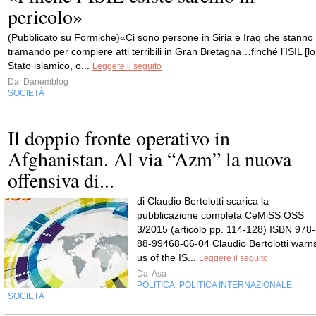
pericolo»
(Pubblicato su Formiche)«Ci sono persone in Siria e Iraq che stanno
tramando per compiere atti terribili in Gran Bretagna…finché l’ISIL [lo
Stato islamico, o...
Leggere il seguito
Da
Danemblog
SOCIETÀ
Il doppio fronte operativo in
Afghanistan. Al via “Azm” la nuova
offensiva di...
di Claudio Bertolotti scarica la
pubblicazione completa CeMiSS OSS
3/2015 (articolo pp. 114-128) ISBN 978-
88-99468-06-04 Claudio Bertolotti warn
us of the IS...
Leggere il seguito
Da
Asa
POLITICA
POLITICA INTERNAZIONALE
,
,
SOCIETÀ