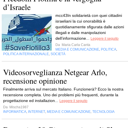
d’Israele
mcc43In solidarietà con quei cittadini
israeliani la cui onorabilità è
quotidianamente sfigurata dalle azioni
illegali e dalle manipolazioni
dell’informazione...
Leggere il seguito
Da
Maria Carla Canta
MEDIA E COMUNICAZIONE
POLITICA
,
,
POLITICA INTERNAZIONALE
SOCIETÀ
,
Videosorveglianza Netgear Arlo,
recensione opinione
Finalmente arriva sul mercato Italiano. Funzionerà? Ecco la nostra
recensione completa. Uno dei problemi più frequenti, durante la
progettazione ed installazion...
Leggere il seguito
Da
Mischa1987
INFORMATICA
INTERNET
MEDIA E COMUNICAZIONE
TECNOLOGIA
,
,
,