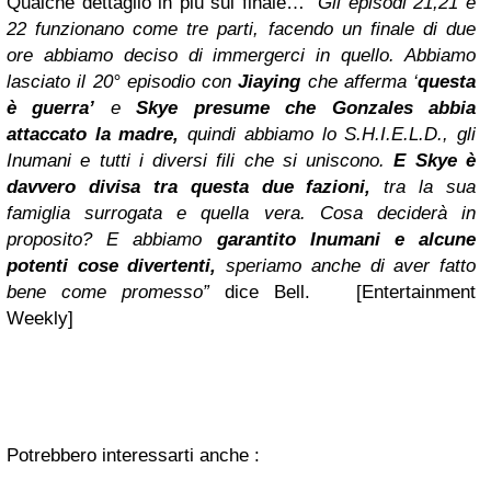
Qualche dettaglio in più sul finale…
“Gli episodi 21,21 e
22 funzionano come tre parti, facendo un finale di due
ore abbiamo deciso di immergerci in quello. Abbiamo
lasciato il 20° episodio con
Jiaying
che afferma ‘
questa
è guerra’
e
Skye
presume che Gonzales abbia
attaccato la madre,
quindi abbiamo lo S.H.I.E.L.D., gli
Inumani e tutti i diversi fili che si uniscono.
E Skye è
davvero divisa tra questa due fazioni,
tra la sua
famiglia surrogata e quella vera. Cosa deciderà in
proposito? E abbiamo
garantito Inumani e alcune
potenti cose divertenti,
speriamo anche di aver fatto
bene come promesso”
dice Bell. [Entertainment
Weekly]
Potrebbero interessarti anche :