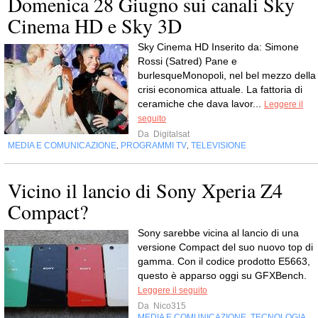
Domenica 28 Giugno sui canali Sky
Cinema HD e Sky 3D
Sky Cinema HD Inserito da: Simone
Rossi (Satred) Pane e
burlesqueMonopoli, nel bel mezzo della
crisi economica attuale. La fattoria di
ceramiche che dava lavor...
Leggere il
seguito
Da
Digitalsat
MEDIA E COMUNICAZIONE
PROGRAMMI TV
TELEVISIONE
,
,
Vicino il lancio di Sony Xperia Z4
Compact?
Sony sarebbe vicina al lancio di una
versione Compact del suo nuovo top di
gamma. Con il codice prodotto E5663,
questo è apparso oggi su GFXBench.
Leggere il seguito
Da
Nico315
MEDIA E COMUNICAZIONE
TECNOLOGIA
,