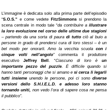
L’immagine è dedicata solo alla prima parte dell’episodio
“
S.O.S.”
e come vedete
FitzSimmons
si prendono la
scena centrale in modo tale “
da contribuire a
illustrare
la loro evoluzione nel corso delle ultime due stagioni
– partendo da una sorta di paura
di tutto
ciò al buio a
persone in grado di prendersi cura di loro stessi – è un
bel modo per onorarli. Amo la vecchia scuola
con i
cinque volti nell’angolo
”
commenta il produttore
esecutivo
Jeffrey Bell
. “
Ciascuno di loro è
un
importante pezzo del puzzle
. È difficile quando si
hanno tanti personaggi che si amano e
si cerca li legarli
tutti insieme
unendo le persone, poi ci sono
diverse
versioni dello S.H.I.E.L.D. e adesso loro stanno
tornando uniti,
non vedo l’ora di sapere cosa ne pensa
il pubblico”.