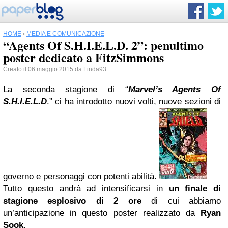
HOME
›
MEDIA E COMUNICAZIONE
“Agents Of S.H.I.E.L.D. 2”: penultimo
poster dedicato a FitzSimmons
Creato il 06 maggio 2015 da
Linda93
La seconda stagione di “
Marvel’s Agents Of
S.H.I.E.L.D
.” ci ha introdotto nuovi volti, nuove sezioni di
governo e personaggi con potenti abilità.
Tutto questo andrà ad intensificarsi in
un finale di
stagione esplosivo di 2 ore
di cui abbiamo
un’anticipazione in questo poster realizzato da
Ryan
Sook.