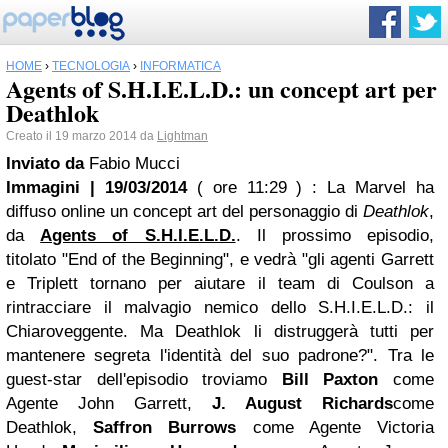
HOME
›
TECNOLOGIA
›
INFORMATICA
Agents of S.H.I.E.L.D.: un concept art per
Deathlok
Creato il 19 marzo 2014 da
Lightman
Inviato da
Fabio Mucci
Immagini | 19/03/2014
( ore 11:29 )
: La Marvel ha
diffuso online un concept art del personaggio di
Deathlok
,
da
Agents of S.H.I.E.L.D.
. Il prossimo episodio,
titolato "End of the Beginning", e vedrà "gli agenti Garrett
e Triplett tornano per aiutare il team di Coulson a
rintracciare il malvagio nemico dello S.H.I.E.L.D.: il
Chiaroveggente. Ma Deathlok li distruggerà tutti per
mantenere segreta l'identità del suo padrone?". Tra le
guest-star dell'episodio troviamo
Bill Paxton
come
Agente John Garrett,
J. August Richards
come
Deathlok,
Saffron Burrows
come Agente Victoria