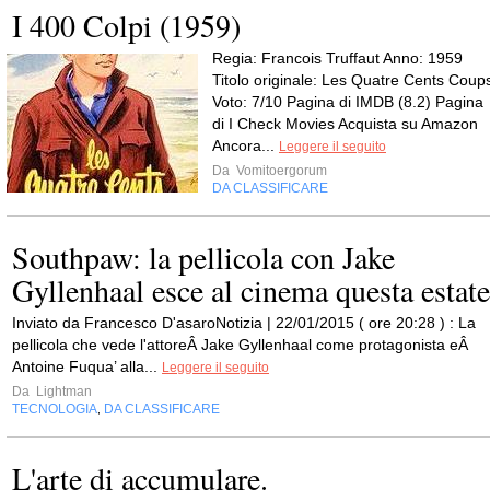
I 400 Colpi (1959)
Regia: Francois Truffaut Anno: 1959
Titolo originale: Les Quatre Cents Coup
Voto: 7/10 Pagina di IMDB (8.2) Pagina
di I Check Movies Acquista su Amazon
Ancora...
Leggere il seguito
Da
Vomitoergorum
DA CLASSIFICARE
Southpaw: la pellicola con Jake
Gyllenhaal esce al cinema questa estate
Inviato da Francesco D'asaroNotizia | 22/01/2015 ( ore 20:28 ) : La
pellicola che vede l'attoreÂ Jake Gyllenhaal come protagonista eÂ
Antoine Fuqua’ alla...
Leggere il seguito
Da
Lightman
TECNOLOGIA
DA CLASSIFICARE
,
L'arte di accumulare.