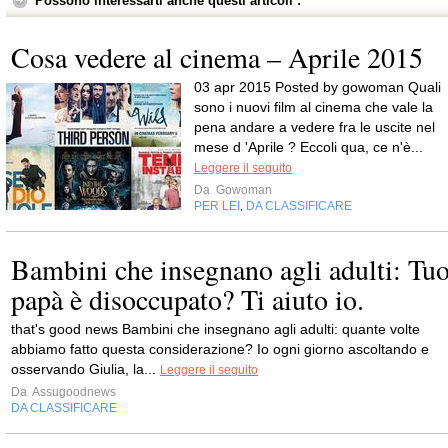
Possono interessarti anche questi articoli :
Cosa vedere al cinema – Aprile 2015
03 apr 2015 Posted by gowoman Quali
sono i nuovi film al cinema che vale la
pena andare a vedere fra le uscite nel
mese d 'Aprile ? Eccoli qua, ce n'è...
Leggere il seguito
Da
Gowoman
PER LEI
DA CLASSIFICARE
,
Bambini che insegnano agli adulti: Tu
papà è disoccupato? Ti aiuto io.
that's good news Bambini che insegnano agli adulti: quante volte
abbiamo fatto questa considerazione? Io ogni giorno ascoltando e
osservando Giulia, la...
Leggere il seguito
Da
Assugoodnews
DA CLASSIFICARE