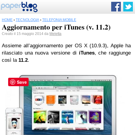
HOME
›
TECNOLOGIA
›
TELEFONIA MOBILE
Aggiornamento per iTunes (v. 11.2)
Creato il 15 maggio 2014 da
Meletta
Assieme all’aggiornamento per OS X (10.9.3), Apple ha
rilasciato una nuova versione di
iTunes
, che raggiunge
così la
11.2
.
Save