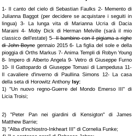
1- Il canto del cielo di Sebastian Faulks
2- Memento di
Julianna Baggot (per decidere se acquistare i seguiti in
lingua)
3- La lunga vita di Marianna Ucria di
Dacia
Maraini
4- Moby Dick di
Herman Melville (sarà il mio
classico dell'estate)
5-
Il bambino con il pigiama a righe
di
John Boyne
gennaio 2015
6- La figlia del sole e della
pioggia di Orths Markus
7- Anima Templi di Robyn Young
8- Impero di Alberto Angela
9- Vetro di Giuseppe Furno
10- Il Gattopardo di
Giuseppe Tomasi di Lampedusa
11-
Il cavaliere d'inverno di Paullina Simons
12- La casa
della seta di Horowitz Anthony
Isy:
1) "Un nuovo regno-Guerre del Mondo Emerso III" di
Licia Troisi;
2) "Peter Pan nei giardini di Kensigton" di James
Matthew Barrie;
3) "Alba d'inchiostro-Inkheart III" di Cornelia Funke;