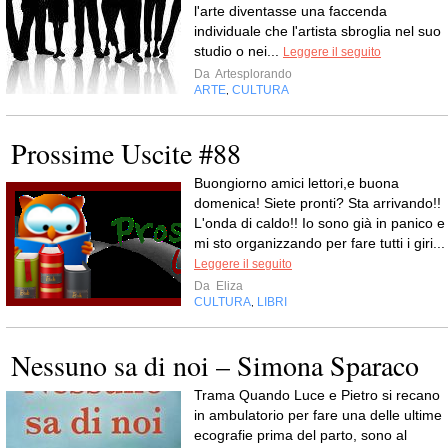
l'arte diventasse una faccenda
individuale che l'artista sbroglia nel suo
studio o nei...
Leggere il seguito
Da
Artesplorando
ARTE
CULTURA
,
Prossime Uscite #88
Buongiorno amici lettori,e buona
domenica! Siete pronti? Sta arrivando!!
L'onda di caldo!! Io sono già in panico e
mi sto organizzando per fare tutti i giri...
Leggere il seguito
Da
Eliza
CULTURA
LIBRI
,
Nessuno sa di noi – Simona Sparaco
Trama Quando Luce e Pietro si recano
in ambulatorio per fare una delle ultime
ecografie prima del parto, sono al