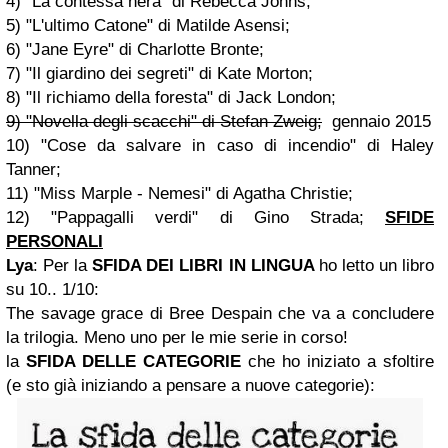
4) "La contessa nera" di Rebecca Johns;
5) "L'ultimo Catone" di Matilde Asensi;
6) "Jane Eyre" di Charlotte Bronte;
7) "Il giardino dei segreti" di Kate Morton;
8) "Il richiamo della foresta" di Jack London;
9) "Novella degli scacchi" di Stefan Zweig;
gennaio 2015
10) "Cose da salvare in caso di incendio" di Haley
Tanner;
11) "Miss Marple - Nemesi" di Agatha Christie;
12) "Pappagalli verdi" di Gino Strada;
SFIDE
PERSONALI
Lya
:
Per la
SFIDA DEI LIBRI IN LINGUA
ho letto un libro
su 10
..
1/10:
The savage grace di Bree Despain
che va a concludere
la trilogia. Meno uno per le mie serie in corso!
la
SFIDA DELLE CATEGORIE
che ho iniziato a sfoltire
(e sto già iniziando a pensare a nuove categorie):