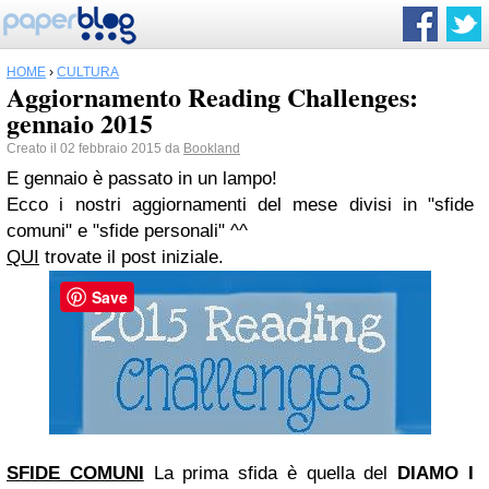
HOME
›
CULTURA
Aggiornamento Reading Challenges:
gennaio 2015
Creato il 02 febbraio 2015 da
Bookland
E gennaio è passato in un lampo!
Ecco
i nostri aggiornamenti del mese divisi in "sfide
comuni" e "sfide personali" ^^
QUI
trovate il post iniziale.
Save
SFIDE COMUNI
La prima sfida è quella del
DIAMO I