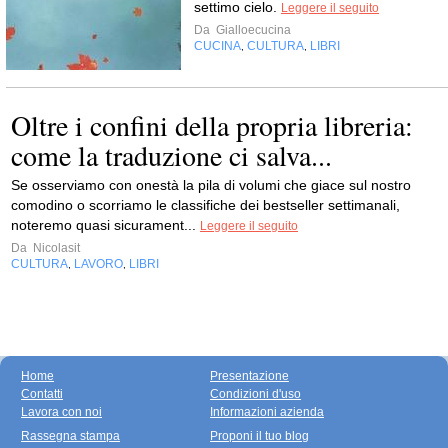
settimo cielo.
Leggere il seguito
Da
Gialloecucina
CUCINA
CULTURA
LIBRI
,
,
Oltre i confini della propria libreria:
come la traduzione ci salva...
Se osserviamo con onestà la pila di volumi che giace sul nostro
comodino o scorriamo le classifiche dei bestseller settimanali,
noteremo quasi sicurament...
Leggere il seguito
Da
Nicolasit
CULTURA
LAVORO
LIBRI
,
,
Home
Presentazione
Contatti
Condizioni d'uso
Lavora con noi
Informazioni azienda
Rassegna stampa
Proponi il tuo blog