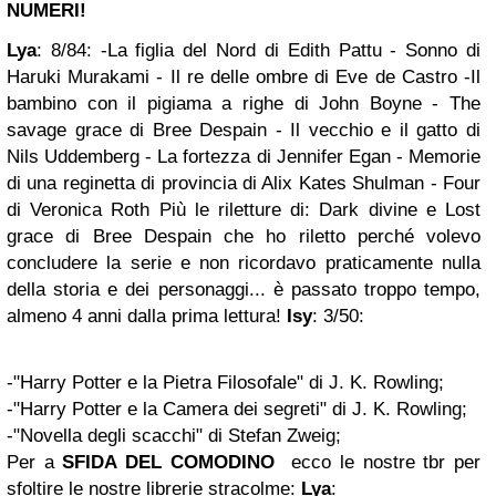
NUMERI!
Lya
:
8/84:
-La figlia del Nord di Edith Pattu
- Sonno di
Haruki Murakami
- Il re delle ombre di Eve de Castro
-Il
bambino con il pigiama a righe di John Boyne
- The
savage grace di Bree Despain
- Il vecchio e il gatto di
Nils Uddemberg
- La fortezza di Jennifer Egan
- Memorie
di una reginetta di provincia di Alix Kates Shulman
- Four
di Veronica Roth
Più le riletture di:
Dark divine e Lost
grace di Bree Despain che ho riletto perché volevo
concludere la serie e non ricordavo praticamente nulla
della storia e dei personaggi... è passato troppo tempo,
almeno 4 anni dalla prima lettura!
Isy
:
3/50:
-"Harry Potter e la Pietra Filosofale" di J. K. Rowling;
-"Harry Potter e la Camera dei segreti" di J. K. Rowling;
-"Novella degli scacchi" di Stefan Zweig;
Per
a
SFIDA DEL COMODINO
ecco le nostre tbr per
sfoltire le nostre librerie stracolme:
Lya
: