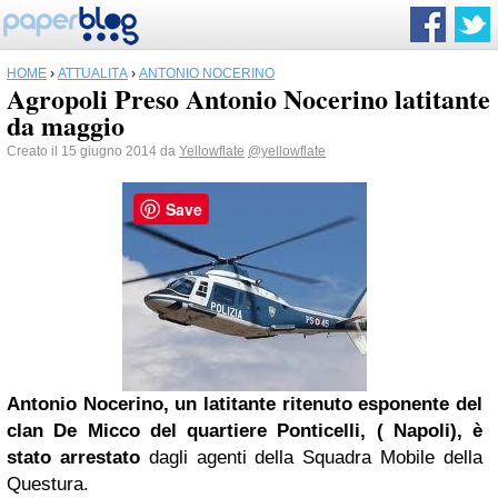
HOME
›
ATTUALITÀ
›
ANTONIO NOCERINO
Agropoli Preso Antonio Nocerino latitante
da maggio
Creato il 15 giugno 2014 da
Yellowflate
@yellowflate
Save
Antonio Nocerino, un latitante ritenuto esponente del
clan De Micco del quartiere Ponticelli, ( Napoli), è
stato arrestato
dagli agenti della Squadra Mobile della
Questura.