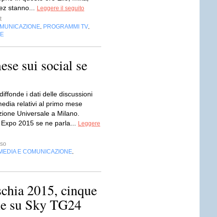
ez stanno...
Leggere il seguito
t
OMUNICAZIONE
PROGRAMMI TV
,
,
NE
se sui social se
iffonde i dati delle discussioni
media relativi al primo mese
zione Universale a Milano.
 Expo 2015 se ne parla...
Leggere
sso
MEDIA E COMUNICAZIONE
,
chia 2015, cinque
nche su Sky TG24