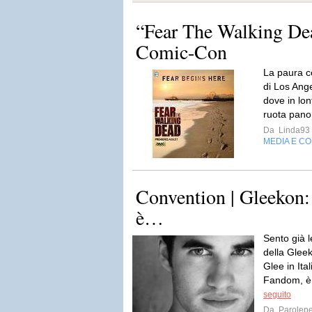
“Fear The Walking Dead
Comic-Con
La paura c
di Los Ange
dove in lon
ruota pan
Da
Linda93
MEDIA E C
Convention | Gleekon: 
è…
Sento già le
della Gleek
Glee in Ital
Fandom, 
seguito
Da
Parolepe