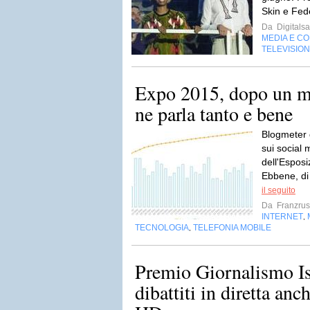
Skin e Fed
Da
Digitalsa
MEDIA E C
TELEVISIO
Expo 2015, dopo un me
ne parla tanto e bene
Blogmeter d
sui social 
dell'Esposi
Ebbene, di
il seguito
Da
Franzru
INTERNET
,
TECNOLOGIA
TELEFONIA MOBILE
,
Premio Giornalismo Is
dibattiti in diretta a