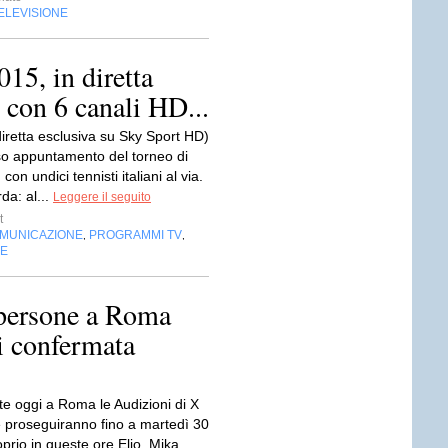
ELEVISIONE
15, in diretta
 con 6 canali HD...
diretta esclusiva su Sky Sport HD)
oso appuntamento del torneo di
on undici tennisti italiani al via.
da: al...
Leggere il seguito
t
OMUNICAZIONE
PROGRAMMI TV
,
,
NE
 persone a Roma
i confermata
te oggi a Roma le Audizioni di X
e proseguiranno fino a martedì 30
prio in queste ore Elio, Mika,