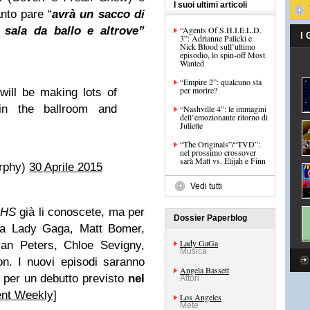
I suoi ultimi articoli
nto pare “
avrà un sacco di
sala da ballo e altrove”
“Agents Of S.H.I.E.L.D.
I
3”: Adrianne Palicki e
Nick Blood sull’ultimo
episodio, lo spin-off Most
Wanted
“Empire 2”: qualcuno sta
per morire?
will be making lots of
in the ballroom and
“Nashville 4”: le immagini
dell’emozionante ritorno di
Juliette
“The Originals”/“TVD”:
nel prossimo crossover
sarà Matt vs. Elijah e Finn
rphy)
30 Aprile 2015
Vedi tutti
AHS
già li conoscete, ma per
Dossier Paperblog
ata Lady Gaga, Matt Bomer,
Lady GaGa
an Peters, Chloe Sevigny,
Musica
. I nuovi episodi saranno
Angela Bassett
s per un debutto previsto
nel
Attori
ent Weekly
]
Los Angeles
Mete