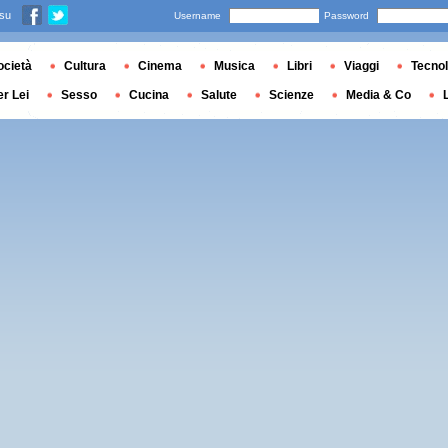
 su
Username
Password
ocietà
Cultura
Cinema
Musica
Libri
Viaggi
Tecnol
er Lei
Sesso
Cucina
Salute
Scienze
Media & Co