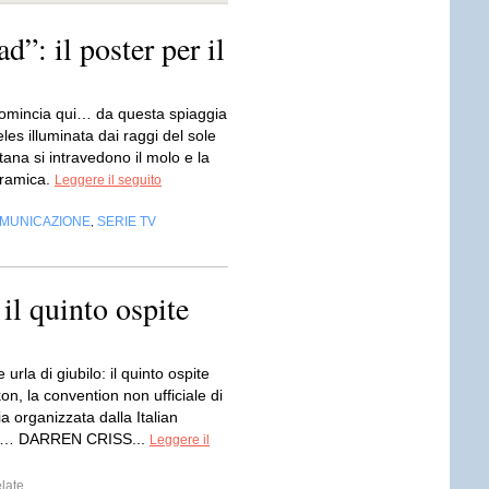
”: il poster per il
omincia qui… da questa spiaggia
les illuminata dai raggi del sole
tana si intravedono il molo e la
oramica.
Leggere il seguito
OMUNICAZIONE
SERIE TV
,
il quinto ospite
 urla di giubilo: il quinto ospite
on, la convention non ufficiale di
ia organizzata dalla Italian
è… DARREN CRISS...
Leggere il
late