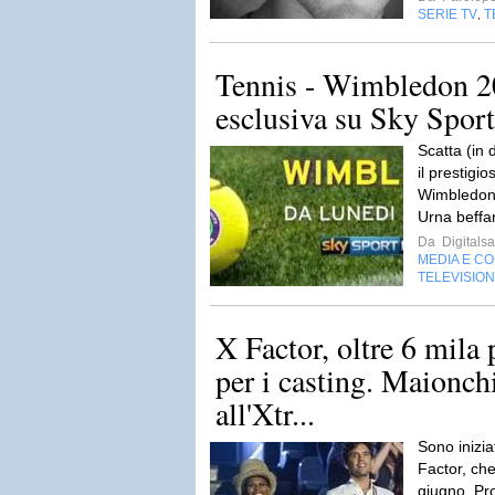
SERIE TV
T
,
Tennis - Wimbledon 20
esclusiva su Sky Sport
Scatta (in 
il prestigi
Wimbledon c
Urna beffar
Da
Digitalsa
MEDIA E C
TELEVISIO
X Factor, oltre 6 mila
per i casting. Maionch
all'Xtr...
Sono inizia
Factor, ch
giugno. Pro