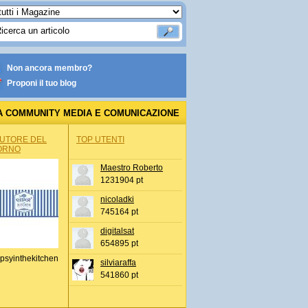
Non ancora membro?
Proponi il tuo blog
A COMMUNITY MEDIA E COMUNICAZIONE
AUTORE DEL
TOP UTENTI
ORNO
Maestro Roberto
1231904 pt
nicoladki
745164 pt
digitalsat
654895 pt
psyinthekitchen
silviaraffa
541860 pt