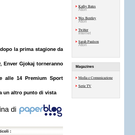
Kathy Bates
Attori
Wes Bentley
Attori
Twitter
Internet
Sarah Paulson
Attori
dopo la prima stagione da
, Enver Gjokaj torneranno
Magazines
Media e Comunicazione
de alle 14 Premium Sport
Serie TV
 un altro punto di vista
ina di
icoli :