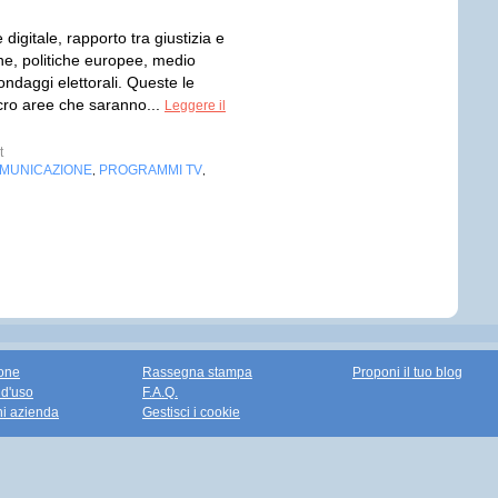
 digitale, rapporto tra giustizia e
ne, politiche europee, medio
ondaggi elettorali. Queste le
ro aree che saranno...
Leggere il
t
OMUNICAZIONE
PROGRAMMI TV
,
,
one
Rassegna stampa
Proponi il tuo blog
 d'uso
F.A.Q.
ni azienda
Gestisci i cookie