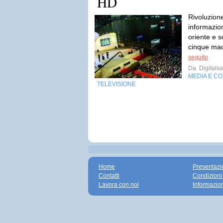
HD
Rivoluzione
informazio
oriente e s
cinque mac
seguito
Da
Digitalsa
MEDIA E C
TELEVISIONE
Home
Presentazi
Contatti
Condizioni
Lavora con noi
Informazio