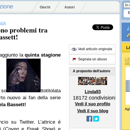
zione
Giochi
Autori
AGA
ono problemi tra
ssett!
L
Vedi articolo originale
raggiunto la
quinta stagione
L'
Segnala un abuso
GI
A proposito dell'autore
 so
ttotitolata
Linda93
to nuovo ai fan della serie
18172
condivisioni
Vedi il suo profilo
la Bassett!
Agi
Vedi il suo blog
io su Twitter. L’attrice è
i (
Coven
e
Freak Show
) e