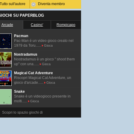
Tutto sull'autore
Diventa membro
 GIOCHI SU PAPERBLOG
Arcade
Casino'
Rompicapo
Pacman
Pac-Man é un video gioco creato nel
1979 da Toru......
Gioca
Nostradamus
Nostradamus è un gioco " shoot them
up" con una......
Gioca
Magical Cat Adventure
Riscopri Magical Cat Adventure, un
gioco d'arcade......
Gioca
Snake
Snake è un videogioco presente in
molti......
Gioca
Scopri lo spazio giochi di