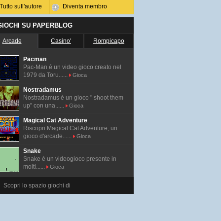
Tutto sull'autore
Diventa membro
 GIOCHI SU PAPERBLOG
Arcade
Casino'
Rompicapo
Pacman
Pac-Man é un video gioco creato nel
1979 da Toru......
Gioca
Nostradamus
Nostradamus è un gioco " shoot them
up" con una......
Gioca
Magical Cat Adventure
Riscopri Magical Cat Adventure, un
gioco d'arcade......
Gioca
Snake
Snake è un videogioco presente in
molti......
Gioca
Scopri lo spazio giochi di