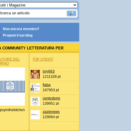
Non ancora membro?
Proponi il tuo blog
A COMMUNITY LETTERATURA PER
AZZI
AUTORE DEL
TOP UTENTI
ORNO
lory663
1211328 pt
fiaba
167953 pt
centostorie
139951 pt
psyinthekitchen
zazienews
129064 pt