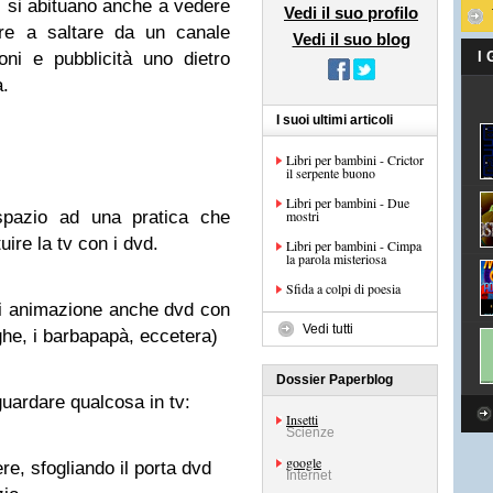
i si abituano anche a vedere
Vedi il suo profilo
pure a saltare da un canale
Vedi il suo blog
toni e pubblicità uno dietro
I
à.
I suoi ultimi articoli
Libri per bambini - Crictor
il serpente buono
Libri per bambini - Due
spazio ad una pratica che
mostri
uire la tv con i dvd.
Libri per bambini - Cimpa
la parola misteriosa
Sfida a colpi di poesia
 di animazione anche dvd con
Vedi tutti
ghe, i barbapapà, eccetera)
Dossier Paperblog
uardare qualcosa in tv:
Insetti
Scienze
google
e, sfogliando il porta dvd
Internet