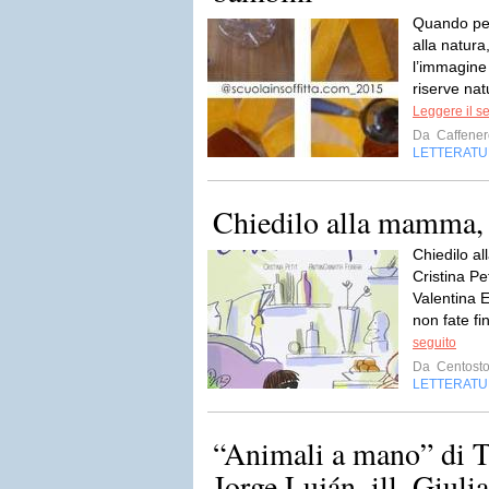
Quando pen
alla natur
l’immagine 
riserve nat
Leggere il s
Da
Caffener
LETTERATU
Chiedilo alla mamma, 
Chiedilo a
Cristina Pet
Valentina 
non fate f
seguito
Da
Centosto
LETTERATU
“Animali a mano” di Te
Jorge Luján, ill. Giuli