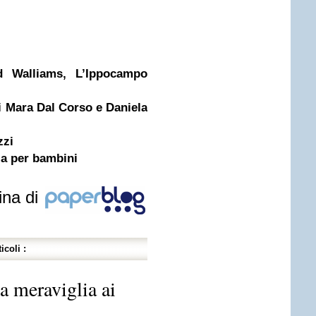
d Walliams, L’Ippocampo
i Mara Dal Corso e Daniela
zzi
ia per bambini
ina di
icoli :
la meraviglia ai