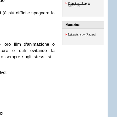
zio
Pippi Calzelunghe
Serie TV
(è più difficile spegnere la
Magazine
Letteratura per Ragazzi
 loro film d'animazione o
tture e stili evitando la
to sempre sugli stessi stili
dvd:
ux