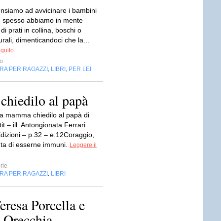
siamo ad avvicinare i bambini
a, spesso abbiamo in mente
di prati in collina, boschi o
urali, dimenticandoci che la...
eguito
o
RA PER RAGAZZI
LIBRI
PER LEI
,
,
chiedilo al papà
lla mamma chiedilo al papà di
it – ill. Antongionata Ferrari
Edizioni – p.32 – e.12Coraggio,
inta di esserne immuni.
Leggere il
rie
RA PER RAGAZZI
LIBRI
,
resa Porcella e
a Orecchia,