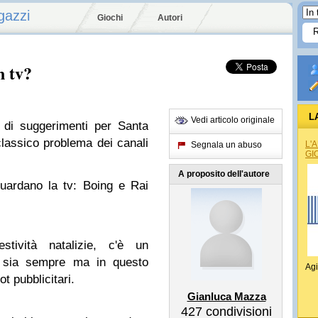
gazzi
Giochi
Autori
n tv?
L
Vedi articolo originale
a di suggerimenti per Santa
RAG
classico problema dei canali
L'
Segnala un abuso
GI
A proposito dell'autore
guardano la tv: Boing e Rai
estività natalizie, c'è un
 sia sempre ma in questo
Agi
t pubblicitari.
Gianluca Mazza
427
condivisioni