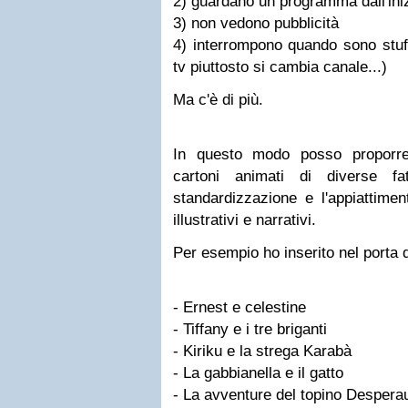
2) guardano un programma dall'ini
3) non vedono pubblicità
4) interrompono quando sono stufi 
tv piuttosto si cambia canale...)
Ma c'è di più.
In questo modo posso proporre
cartoni animati di diverse fa
standardizzazione e l'appiattimen
illustrativi e narrativi.
Per esempio ho inserito nel porta 
- Ernest e celestine
- Tiffany e i tre briganti
- Kiriku e la strega Karabà
- La gabbianella e il gatto
- La avventure del topino Despera