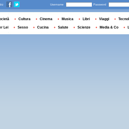
 su
Username
Password
ocietà
Cultura
Cinema
Musica
Libri
Viaggi
Tecnol
er Lei
Sesso
Cucina
Salute
Scienze
Media & Co