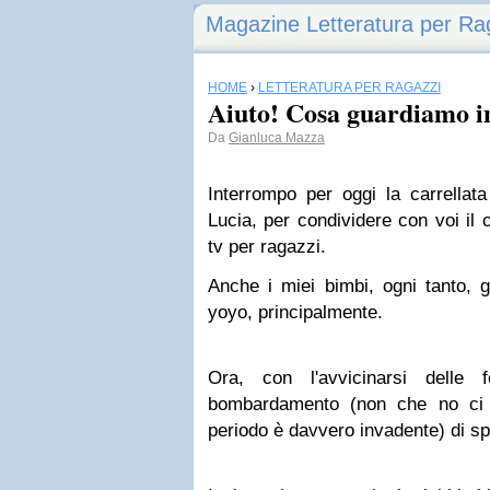
Magazine Letteratura per Ra
HOME
›
LETTERATURA PER RAGAZZI
Aiuto! Cosa guardiamo i
Da
Gianluca Mazza
Interrompo per oggi la carrellat
Lucia, per condividere con voi il 
tv per ragazzi.
Anche i miei bimbi, ogni tanto, 
yoyo, principalmente.
Ora, con l'avvicinarsi delle f
bombardamento (non che no ci
periodo è davvero invadente) di spo