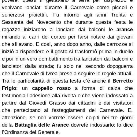
povere, questi li gettavano a terra per disprezzo e
venivano lanciati durante il Carnevale come piccoli e
scherzosi proiettili. Fu intorno agli anni Trenta e
Sessanta del Novecento che durante questa festa le
ragazze iniziarono a lanciare dai balconi le
arance
mirando ai carri del corteo per farsi notare dai giovani
che sfilavano. E così, anno dopo anno, dalle carrozze si
iniziò a rispondere e il gesto si trasformò prima in duello
e poi in un vero combattimento tra lanciatori dai balconi e
lanciatori dalla strada; fu solo nel secondo dopoguerra
che il Carnevale di Ivrea prese a seguire le regole attuali.
Tra le particolarità di questa festa c’è anche il
Berretto
Frigio
: un
cappello rosso
a forma di calza che
testimonia l’adesione alla rivolta e che viene indossato a
partire dal Giovedì Grasso dai cittadini e dai visitatori
che partecipano ai festeggiamenti del Carnevale. E,
attenzione, se non vorrete essere colpiti nei tre giorni
della
Battaglia delle Arance
dovrete indossarlo: lo dice
l’Ordinanza del Generale.