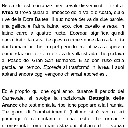
Ricca di testimonianze medioevali disseminate in città,
Ivrea
si trova quasi all’imbocco della Valle d’Aosta, sulle
rive della Dora Baltea. Il suo nome deriva da due parole,
una gallica e l’altra latina:
epo
, cioè cavallo e
reda
, in
latino carro a quattro ruote.
Eporeda
significa quindi
carro tirato da cavalli e questo nome venne dato alla città
dai Romani poiché in quel periodo era utilizzata spesso
come stazione di carri e cavalli sulla strada che portava
al Passo del Gran San Bernardo. E se con l’uso della
parola, nel tempo,
Eporeda
si trasformò in
Ivrea
, i suoi
abitanti ancora oggi vengono chiamati eporediesi.
Ed è proprio qui che ogni anno, durante il periodo del
Carnevale, si svolge la tradizionale
Battaglia delle
Arance
che testimonia la ribellione popolare alla tirannia.
Tre giorni di “combattimenti” (l’ultimo si è svolto ieri
pomeriggio) raccontano di una festa che ormai è
riconosciuta come manifestazione italiana di rilevanza