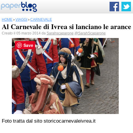
HOME
›
VIAGGI
›
CARNEVALE
Al Carnevale di Ivrea si lanciano le arance
Creato il 05 marzo 2014 da
Sarahscaparone
@SarahScaparone
Save
Foto tratta dal sito storicocarnevaleivrea.it