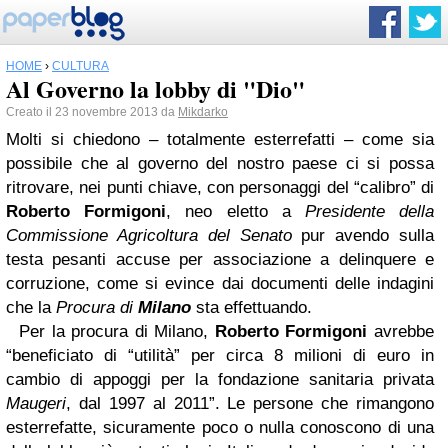
HOME
›
CULTURA
Al Governo la lobby di "Dio"
Creato il 23 novembre 2013 da
Mikdarko
Molti si chiedono – totalmente esterrefatti – come sia
possibile che al governo del nostro paese ci si possa
ritrovare, nei punti chiave, con personaggi del “calibro” di
Roberto Formigoni
, neo eletto a
Presidente della
Commissione Agricoltura del Senato
pur avendo sulla
testa pesanti accuse per associazione a delinquere e
corruzione, come si evince dai documenti delle indagini
che la
Procura di
Milano
sta effettuando.
Per la procura di Milano,
Roberto Formigoni
avrebbe
“beneficiato di “utilità” per circa 8 milioni di euro in
cambio di appoggi per la fondazione sanitaria privata
Maugeri
, dal 1997 al 2011”. Le persone che rimangono
esterrefatte, sicuramente poco o nulla conoscono di una