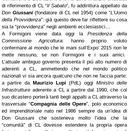
di riferimento di CL “
Il Sabato
”, fu addirittura appellato da
Don
Giussani
(fondatore di CL nel 1954) come “
L’Uomo
della Provvidenza
”: già questo deve far riflettere su cosa
sia la “provvidenza” negli ambienti ecclesiastici…
A Formigoni viene data oggi la
Presidenza della
Commissione Agricoltura
: hanno proprio voluto
confermare al mondo che le mani sull’Expo’ 2015 non le
mette nessuno, se non Formigoni e i suoi amici.
L’attuale ambiguo governo presenta il più alto numero di
aderenti a CL, ammettendo che nel mondo politico
nazionali vi sia ancora qualcuno che non ne faccia parte:
a partire da
Maurizio Lupi
(PdL) oggi
Ministro delle
Infrastrutture
aderente a CL a partire dal 1990, che col
suo dicastero porterà tanti begli appalti a CL attraverso la
trasversale “
Compagnia delle Opere
”, polo economico
ed imprenditoriale nato nel 1986 sempre da un’idea di
Don Giussani che sosteneva molto l’idea che la
“comunità” di CL dovesse estendere la propria opera