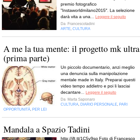
premio fotografico
"Instaworldmilano2015″. La selezione
darà vita a una...
Leggere il seguito
Da
Francescotadini
ARTE
CULTURA
,
A me la tua mente: il progetto mk ultra
(prima parte)
Un piccolo documentario, anzi meglio
una denuncia sulla manipolazione
mentale made in Italy. Preparai questi
video tempo addietro e poi li lasciai
decantare...
Leggere il seguito
Da
Marta Saponaro
CULTURA
DIARIO PERSONALE
PARI
,
,
OPPORTUNITÀ
PER LEI
,
Mandala a Spazio Tadini
http://ift.tt/1C5v9sg Foto di Francesco