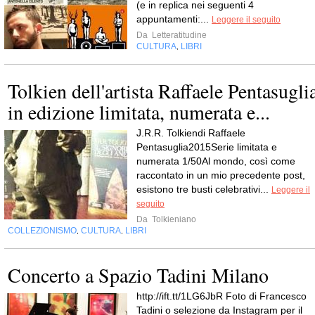
(e in replica nei seguenti 4
appuntamenti:...
Leggere il seguito
Da
Letteratitudine
CULTURA
LIBRI
,
Tolkien dell'artista Raffaele Pentasugli
in edizione limitata, numerata e...
J.R.R. Tolkiendi Raffaele
Pentasuglia2015Serie limitata e
numerata 1/50Al mondo, così come
raccontato in un mio precedente post,
esistono tre busti celebrativi...
Leggere il
seguito
Da
Tolkieniano
COLLEZIONISMO
CULTURA
LIBRI
,
,
Concerto a Spazio Tadini Milano
http://ift.tt/1LG6JbR Foto di Francesco
Tadini o selezione da Instagram per il