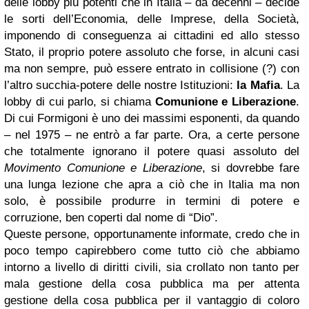
delle lobby più potenti che in Italia – da decenni – decide
le sorti dell’Economia, delle Imprese, della Società,
imponendo di conseguenza ai cittadini ed allo stesso
Stato, il proprio potere assoluto che forse, in alcuni casi
ma non sempre, può essere entrato in collisione (?) con
l’altro succhia-potere delle nostre Istituzioni:
la Mafia
. La
lobby di cui parlo, si chiama
Comunione e Liberazione
.
Di cui Formigoni è uno dei massimi esponenti, da quando
– nel 1975 – ne entrò a far parte. Ora, a certe persone
che totalmente ignorano il potere quasi assoluto del
Movimento Comunione e Liberazione
, si dovrebbe fare
una lunga lezione che apra a ciò che in Italia ma non
solo, è possibile produrre in termini di potere e
corruzione, ben coperti dal nome di “Dio”.
Queste persone, opportunamente informate, credo che in
poco tempo capirebbero come tutto ciò che abbiamo
intorno a livello di diritti civili, sia crollato non tanto per
mala gestione della cosa pubblica ma per attenta
gestione della cosa pubblica per il vantaggio di coloro