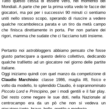
Tutto questo cessa di essere vero, nel momento dei
Mondiali. A parte che per la prima volta vedo le facce dei
giocatori, ma poi per i successivi 90 minuti ci sentiamo
uniti nello stesso scopo, sperando di riuscire a vedere
qualche rocambolesca parata e un tiro da metà campo
che finisca direttamente in porta. Per non parlare dei
rigori, mamma che sudate che ci facciamo tutti insieme.
Pertanto noi astrobloggers abbiamo pensato che fosse
giusto partecipare a questo delirio collettivo, dedicando
qualche trafiletto ad un giocatore nel giorno delle partite
italiane.
Oggi iniziamo quindi con quel manzo da competizione di
Claudio Marchisio
: classe 1986, maglia #8, fisico e
volto da modello, lo splendido Claudio, è soprannominato
Piccolo Lord
e
Principino
, per i modi gentili e il fair play.
Del resto come negare le sue doti, nella Nazionale al
centrocampo era da un pò che non si vedeva un
giocatore tanto bravo, bello, gentile e modesto.