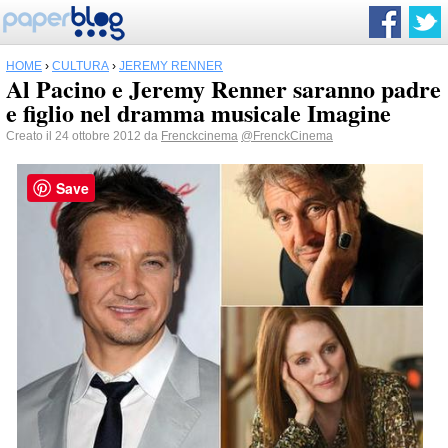
HOME
›
CULTURA
›
JEREMY RENNER
Al Pacino e Jeremy Renner saranno padre
e figlio nel dramma musicale Imagine
Creato il 24 ottobre 2012 da
Frenckcinema
@FrenckCinema
Save