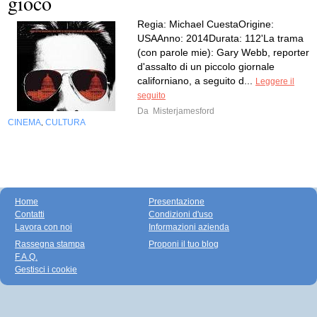
gioco
Regia: Michael CuestaOrigine:
USAAnno: 2014Durata: 112'La trama
(con parole mie): Gary Webb, reporter
d'assalto di un piccolo giornale
californiano, a seguito d...
Leggere il
seguito
Da
Misterjamesford
CINEMA
CULTURA
,
Home
Presentazione
Contatti
Condizioni d'uso
Lavora con noi
Informazioni azienda
Rassegna stampa
Proponi il tuo blog
F.A.Q.
Gestisci i cookie