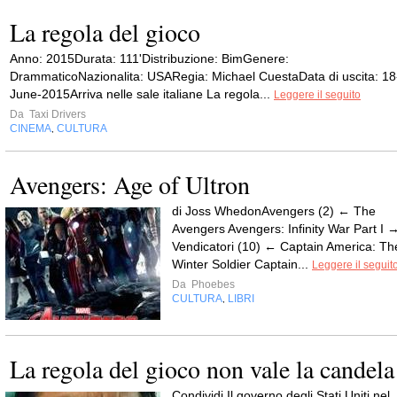
La regola del gioco
Anno: 2015Durata: 111'Distribuzione: BimGenere:
DrammaticoNazionalita: USARegia: Michael CuestaData di uscita: 18
June-2015Arriva nelle sale italiane La regola...
Leggere il seguito
Da
Taxi Drivers
CINEMA
CULTURA
,
Avengers: Age of Ultron
di Joss WhedonAvengers (2) ← The
Avengers Avengers: Infinity War Part I 
Vendicatori (10) ← Captain America: Th
Winter Soldier Captain...
Leggere il seguit
Da
Phoebes
CULTURA
LIBRI
,
La regola del gioco non vale la candela
Condividi Il governo degli Stati Uniti nel