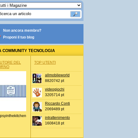
Non ancora membro?
Proponi il tuo blog
A COMMUNITY TECNOLOGIA
AUTORE DEL
TOP UTENTI
ORNO
allmobileworld
8820742 pt
videogiochi
3205714 pt
Riccardo Conti
2069489 pt
psyinthekitchen
intrattenimento
1608418 pt