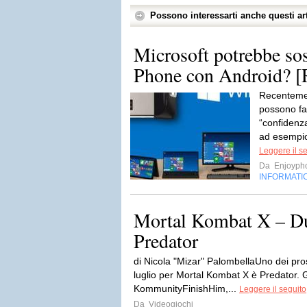
Possono interessarti anche questi art
Microsoft potrebbe so
Phone con Android?
Recentemen
possono fa
“confidenz
ad esempio 
Leggere il s
Da
Enjoyph
INFORMATI
Mortal Kombat X – Du
Predator
di Nicola "Mizar" PalombellaUno dei pro
luglio per Mortal Kombat X è Predator. 
KommunityFinishHim,...
Leggere il seguito
Da
Videogiochi