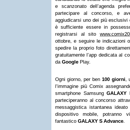
e scanzonato dell’agenda prefer
partecipare al concorso, e ave
aggiudicarsi uno dei più esclusivi
è sufficiente essere in posses
registrarsi al sito
www.comix201
ottobre, e seguire le indicazioni o
spedire la proprio foto direttamen
gratuitamente l’app dedicata al 
da
Google
Play.
Ogni giorno, per ben
100 giorni
, 
l’immagine più Comix assegnando 
smartphone Samsung
GALAXY M
parteciperanno al concorso attrav
messaggistica istantanea ideat
dispositivo mobile, potranno 
fantastico
GALAXY S Advance
.