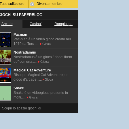
Tutto sull'autore
Diventa membro
 GIOCHI SU PAPERBLOG
Arcade
Casino'
Rompicapo
Pacman
Pac-Man é un video gioco creato nel
1979 da Toru......
Gioca
Nostradamus
Nostradamus è un gioco " shoot them
up" con una......
Gioca
Magical Cat Adventure
Riscopri Magical Cat Adventure, un
gioco d'arcade......
Gioca
Snake
Snake è un videogioco presente in
molti......
Gioca
Scopri lo spazio giochi di