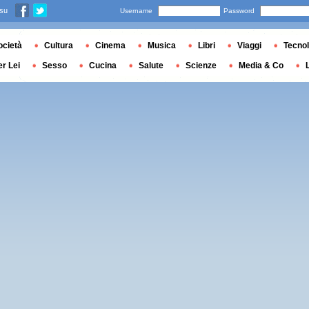
 su
Username
Password
ocietà
Cultura
Cinema
Musica
Libri
Viaggi
Tecnol
er Lei
Sesso
Cucina
Salute
Scienze
Media & Co