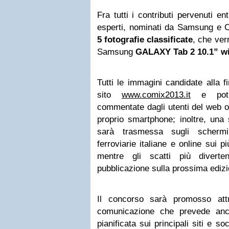
Fra tutti i contributi pervenuti en
esperti, nominati da Samsung e 
5 fotografie classificate
, che ver
Samsung
GALAXY Tab 2 10.1” wi
Tutti le immagini candidate alla f
sito
www.comix2013.it
e potr
commentate dagli utenti del web o
proprio smartphone; inoltre, una s
sarà trasmessa sugli schermi 
ferroviarie italiane e online sui p
mentre gli scatti più diverte
pubblicazione sulla prossima edizi
Il concorso sarà promosso at
comunicazione che prevede anc
pianificata sui principali siti e so