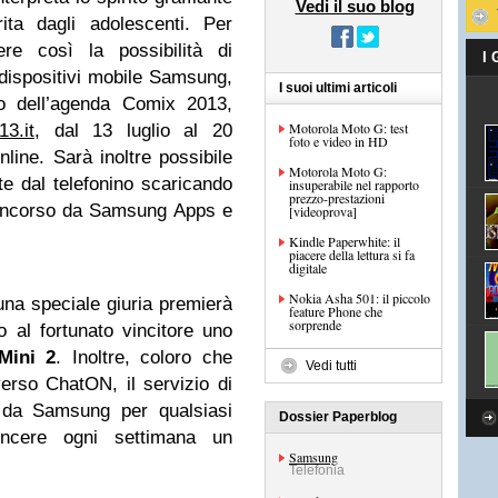
Vedi il suo blog
ita dagli adolescenti. Per
re così la possibilità di
I
 dispositivi mobile Samsung,
I suoi ultimi articoli
so dell’agenda Comix 2013,
Motorola Moto G: test
3.it
, dal 13 luglio al 20
foto e video in HD
nline. Sarà inoltre possibile
Motorola Moto G:
te dal telefonino scaricando
insuperabile nel rapporto
prezzo-prestazioni
concorso da Samsung Apps e
[videoprova]
Kindle Paperwhite: il
piacere della lettura si fa
digitale
Nokia Asha 501: il piccolo
una speciale giuria premierà
feature Phone che
sorprende
al fortunato vincitore uno
ini 2
. Inoltre, coloro che
Vedi tutti
erso ChatON, il servizio di
o da Samsung per qualsiasi
Dossier Paperblog
vincere ogni settimana un
Samsung
Telefonia