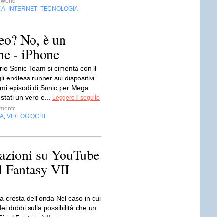
eworld
CA
INTERNET
TECNOLOGIA
,
,
eo? No, è un
ne - iPhone
rio Sonic Team si cimenta con il
i endless runner sui dispositivi
imi episodi di Sonic per Mega
stati un vero e...
Leggere il seguito
imento
IA
VIDEOGIOCHI
,
zazioni su YouTube
 Fantasy VII
a cresta dell'onda Nel caso in cui
dei dubbi sulla possibilità che un