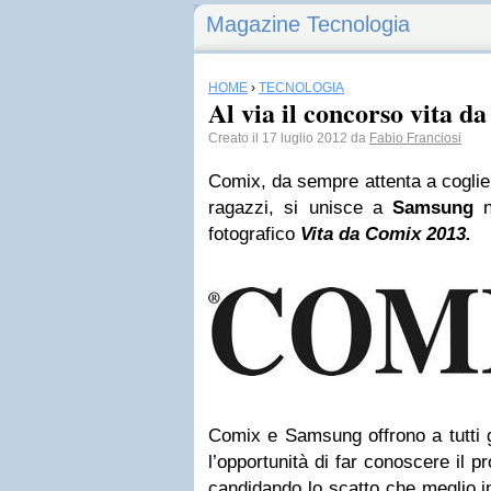
Magazine Tecnologia
HOME
›
TECNOLOGIA
Al via il concorso vita d
Creato il 17 luglio 2012 da
Fabio Franciosi
Comix, da sempre attenta a coglier
ragazzi, si unisce a
Samsung
n
fotografico
Vita da Comix 2013.
Comix e Samsung offrono a tutti gl
l’opportunità di far conoscere il 
candidando lo scatto che meglio int