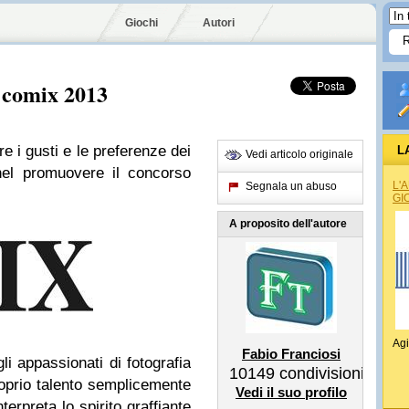
Giochi
Autori
a comix 2013
e i gusti e le preferenze dei
L
Vedi articolo originale
el promuovere il concorso
L'
Segnala un abuso
GI
A proposito dell'autore
Agi
Fabio Franciosi
i appassionati di fotografia
10149
condivisioni
proprio talento semplicemente
Vedi il suo profilo
erpreta lo spirito graffiante