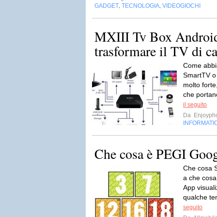
GADGET
TECNOLOGIA
VIDEOGIOCHI
,
,
MXIII Tv Box Androi
trasformare il TV di c
Come abbia
SmartTV o 
molto forte
che portan
il seguito
Da
Enjoyph
INFORMATI
Che cosa è PEGI Goog
Che cosa S
a che cosa 
App visuali
qualche te
seguito