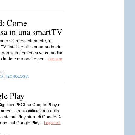
d: Come
asa in una smartTV
mo visto recentemente, le
TV “intelligenti” stanno andando
, non solo per l’effettiva comodità
o in dote ma anche per...
Leggere
one
CA
TECNOLOGIA
,
le Play
ignifica PEGI su Google PLay e
serve - La classificazione della
zzata sul Play store di Google Da
mpo, sul Google Play...
Leggere il