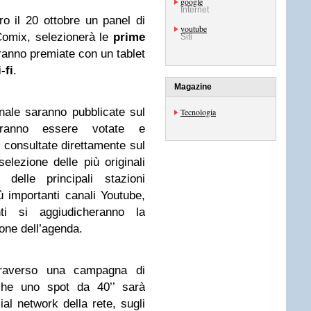
google
Internet
tro il 20 ottobre un panel di
youtube
Comix, selezionerà le
prime
Siti
ranno premiate con un tablet
-fi
.
Magazine
inale saranno pubblicate sul
Tecnologia
anno essere votate e
 consultate direttamente sul
elezione delle più originali
delle principali stazioni
iù importanti canali Youtube,
nti si aggiudicheranno la
one dell’agenda.
traverso una campagna di
he uno spot da 40’’ sarà
cial network della rete, sugli