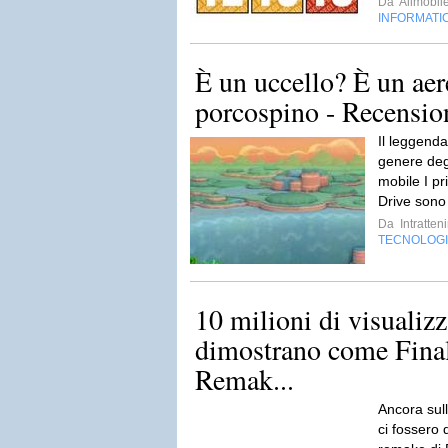
Da
Allmobil
INFORMATI
È un uccello? È un aer
porcospino - Recensio
Il leggenda
genere degl
mobile I pr
Drive sono 
Da
Intratten
TECNOLOG
10 milioni di visualiz
dimostrano come Final
Remak...
Ancora sull
ci fossero 