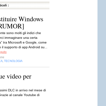
icoli :
stituire Windows
 [RUMOR]
te sono molti gli indizi che
rci immaginare una certa
a” tra Microsoft e Google, come
il supporto di app Android su...
eguito
one
CA
TECNOLOGIA
,
e video per
ssimi DLC in arrivo nel mese di
Grazie al canale Youtube di