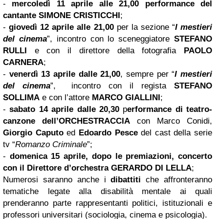
-
mercoledì 11 aprile alle 21,00 performance del
cantante SIMONE CRISTICCHI
;
-
giovedì 12 aprile alle 21,00
per la sezione “
I mestieri
del cinema
”, incontro con lo sceneggiatore
STEFANO
RULLI
e con il direttore della fotografia
PAOLO
CARNERA
;
-
venerdì 13 aprile dalle 21,00
, sempre per “
I mestieri
del cinema
”, incontro con il regista
STEFANO
SOLLIMA
e con l’attore
MARCO GIALLINI
;
-
sabato 14 aprile dalle 20,30
p
erformance di teatro-
canzone dell’ORCHESTRACCIA
con Marco Conidi,
Giorgio Caputo
ed
Edoardo Pesce
del cast della serie
tv “
Romanzo Criminale
”;
-
domenica 15 aprile, dopo le premiazioni, concerto
con il Direttore d’orchestra GERARDO DI LELLA
;
Numerosi saranno anche i
dibattiti
che affronteranno
tematiche legate alla disabilità mentale ai quali
prenderanno parte rappresentanti politici, istituzionali e
professori universitari (sociologia, cinema e psicologia).