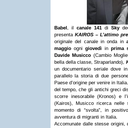
Babel
, il
canale 141
di
Sky
de
presenta
KAIROS – L’attimo pre
originale del canale in onda in
maggio
ogni
giovedì
in
prima 
Davide Musicco
(Cambio Moglie, 
bella della classe, Straparlando),
K
un documentario seriale dove in
parallelo la storia di due person
Paese d’origine per venire in Itali
del tempo, che gli antichi greci d
scorre inesorabile (Kronos) e l’
(Kairos), Musicco ricerca nelle s
momento di “svolta”, in positivo
avventura di migranti in Italia.
Accomunate dalle stesse origini, 