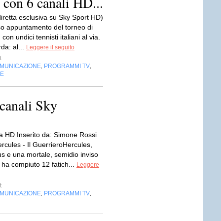
 con 6 canali HD...
diretta esclusiva su Sky Sport HD)
oso appuntamento del torneo di
on undici tennisti italiani al via.
da: al...
Leggere il seguito
t
OMUNICAZIONE
PROGRAMMI TV
,
,
NE
canali Sky
 HD Inserito da: Simone Rossi
rcules - Il GuerrieroHercules,
eus e una mortale, semidio inviso
 ha compiuto 12 fatich...
Leggere
t
OMUNICAZIONE
PROGRAMMI TV
,
,