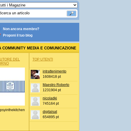
Non ancora membro?
Proponi il tuo blog
A COMMUNITY MEDIA E COMUNICAZIONE
AUTORE DEL
TOP UTENTI
ORNO
intrattenimento
1608418 pt
Maestro Roberto
1231904 pt
nicoladki
745164 pt
psyinthekitchen
digitalsat
654895 pt