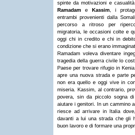
spinte da motivazioni e casualità
Ramadam
e
Kassim
, i protag
entrambi provenienti dalla Somal
percorso a ritroso per riperc
migratoria, le occasioni colte e q
oggi chi in credito e chi in debi
condizione che si erano immaginati
Ramadam voleva diventare ingeg
tragedia della guerra civile lo co
Paese per trovare rifugio in Kenia
apre una nuova strada e parte per
non era quello e oggi vive in co
miseria. Kassim, al contrario, pr
povera, sin da piccolo sogna di 
aiutare i genitori. In un cammino ad
riesce ad arrivare in Italia dove
davanti a lui una strada che gli
buon lavoro e di formare una propri