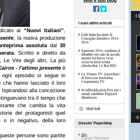
Vedi il suo blog
I
I suoi ultimi articoli
dicato ai
“Nuovi Italiani”
,
IAB Italia ha eletto Il
sente
, la nuova produzione
Consiglio Direttivo 2014-
2016
anteprima assoluta
dal
30
Sanremo 2014. continua il
serata
. Scritto e diretto da
dibattito sul calo di ascolti,
mentre tra breve va in
Le Vite degli altri, La più
scena la terza serata
(diretta Rai 1 e Rai HD)
airos - l'attimo presente
è
La ‘Future TV Anywhere’
 ogni episodio si segue in
di Ericsson trasforma
l’esperienza TV
e che hanno lasciato il loro
Si raffredda pista Fox per i
a. Ispirandosi alla concezione
canali satellitari Digicast
(Radiocor)
istinguevano tra il tempo che
istante che cambia la vita
Vedi tutti
torie dei protagonisti quel
 o in negativo, della loro
Dossier Paperblog
Sky
queste persone sono partite
Canali Televisivi