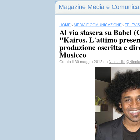
Magazine Media e Comunica
HOME
›
MEDIA E COMUNICAZIONE
›
TELEVI
Al via stasera su Babel (
"Kairos. L'attimo presen
produzione oscritta e dir
Musicco
Creato il 30 maggio 2013 da
Nicoladki
@Nicol