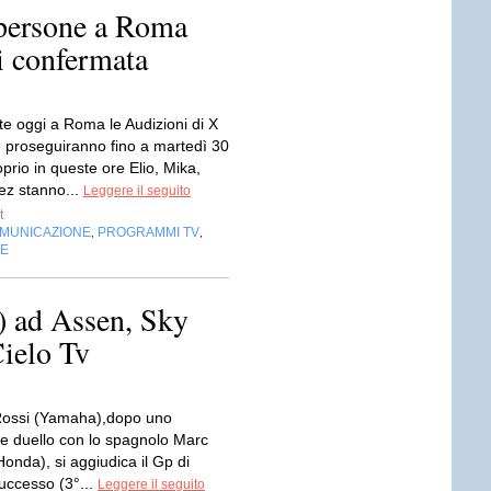
 persone a Roma
i confermata
te oggi a Roma le Audizioni di X
e proseguiranno fino a martedì 30
prio in queste ore Elio, Mika,
ez stanno...
Leggere il seguito
t
OMUNICAZIONE
PROGRAMMI TV
,
,
NE
) ad Assen, Sky
ielo Tv
Rossi (Yamaha),dopo uno
re duello con lo spagnolo Marc
onda), si aggiudica il Gp di
uccesso (3°...
Leggere il seguito