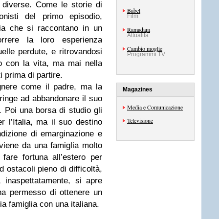
 diverse. Come le storie di
Babel
onisti del primo episodio,
Film
ia che si raccontano in un
Ramadam
Attualità
orrere la loro esperienza
Cambio moglie
uelle perdute, e ritrovandosi
Programmi TV
to con la vita, ma mai nella
 prima di partire.
nere come il padre, ma la
Magazines
stringe ad abbandonare il suo
Media e Comunicazione
. Poi una borsa di studio gli
Televisione
 l’Italia, ma il suo destino
ndizione di emarginazione e
oviene da una famiglia molto
fare fortuna all’estero per
 ostacoli pieno di difficoltà,
, inaspettatamente, si apre
 ha permesso di ottenere un
a famiglia con una italiana.