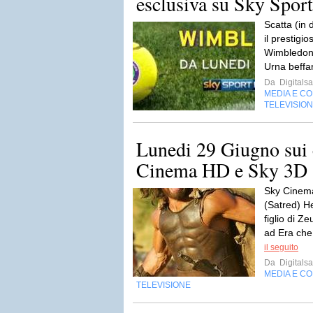
esclusiva su Sky Sport
Scatta (in 
il prestigi
Wimbledon c
Urna beffar
Da
Digitalsa
MEDIA E C
TELEVISIO
Lunedi 29 Giugno sui 
Cinema HD e Sky 3D
Sky Cinema
(Satred) He
figlio di Z
ad Era che
il seguito
Da
Digitalsa
MEDIA E C
TELEVISIONE