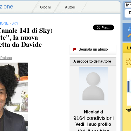
zione
Giochi
Autori
SIONE
›
SKY
Canale 141 di Sky)
te", la nuova
etta da Davide
L
Segnala un abuso
aRaiano
L'
A proposito dell'autore
GI
Agi
Nicoladki
9164
condivisioni
Vedi il suo profilo