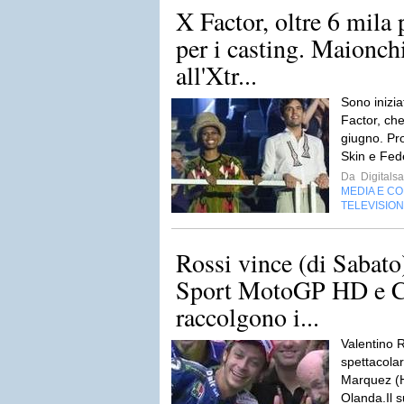
X Factor, oltre 6 mila
per i casting. Maionch
all'Xtr...
Sono inizia
Factor, ch
giugno. Pro
Skin e Fed
Da
Digitalsa
MEDIA E C
TELEVISIO
Rossi vince (di Sabato
Sport MotoGP HD e C
raccolgono i...
Valentino 
spettacola
Marquez (H
Olanda.Il s