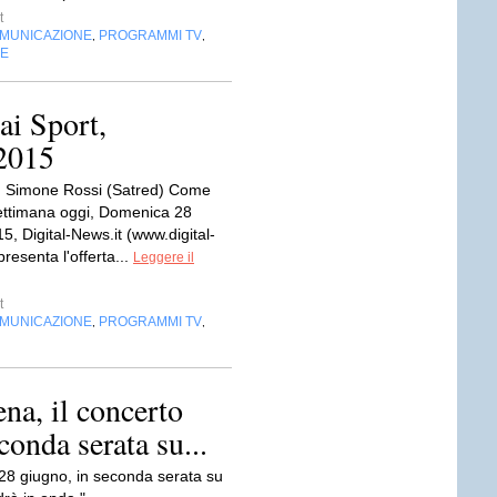
t
OMUNICAZIONE
PROGRAMMI TV
,
,
NE
ai Sport,
 2015
a: Simone Rossi (Satred) Come
settimana oggi, Domenica 28
, Digital-News.it (www.digital-
presenta l'offerta...
Leggere il
t
OMUNICAZIONE
PROGRAMMI TV
,
,
a, il concerto
onda serata su...
8 giugno, in seconda serata su