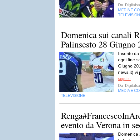
Da
Digitalsa
MEDIA E C
TELEVISIO
Domenica sui canali R
Palinsesto 28 Giugno
Inserito d
ogni fine 
Giugno 2015
news.it) vi 
seguito
Da
Digitalsa
MEDIA E C
TELEVISIONE
Renga#FrancescoInAren
evento da Verona in sec
Domenica 2