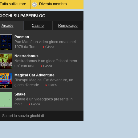
Tutto sull'autore
Diventa membro
 GIOCHI SU PAPERBLOG
Arcade
Casino'
Rompicapo
Pacman
Pac-Man é un video gioco creato nel
1979 da Toru......
Gioca
Nostradamus
Nostradamus è un gioco " shoot them
up" con una......
Gioca
Magical Cat Adventure
Riscopri Magical Cat Adventure, un
gioco d'arcade......
Gioca
Snake
Snake è un videogioco presente in
molti......
Gioca
Scopri lo spazio giochi di