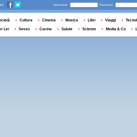
 su
Username
Password
ocietà
Cultura
Cinema
Musica
Libri
Viaggi
Tecnol
er Lei
Sesso
Cucina
Salute
Scienze
Media & Co