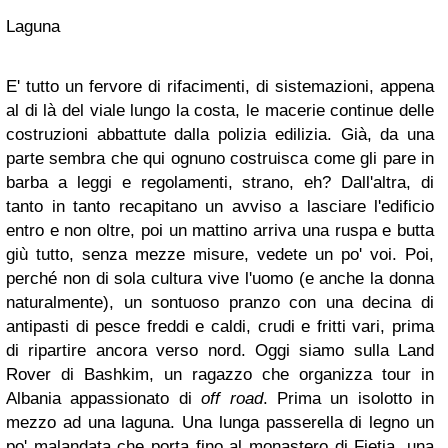
Laguna
E' tutto un fervore di rifacimenti, di sistemazioni, appena
al di là del viale lungo la costa, le macerie continue delle
costruzioni abbattute dalla polizia edilizia. Già, da una
parte sembra che qui ognuno costruisca come gli pare in
barba a leggi e regolamenti, strano, eh? Dall'altra, di
tanto in tanto recapitano un avviso a lasciare l'edificio
entro e non oltre, poi un mattino arriva una ruspa e butta
giù tutto, senza mezze misure, vedete un po' voi. Poi,
perché non di sola cultura vive l'uomo (e anche la donna
naturalmente), un sontuoso pranzo con una decina di
antipasti di pesce freddi e caldi, crudi e fritti vari, prima
di ripartire ancora verso nord. Oggi siamo sulla Land
Rover di Bashkim, un ragazzo che organizza tour in
Albania appassionato di
off road
. Prima un isolotto in
mezzo ad una laguna. Una lunga passerella di legno un
po' malandata che porta fino al monastero di Fjetja, una