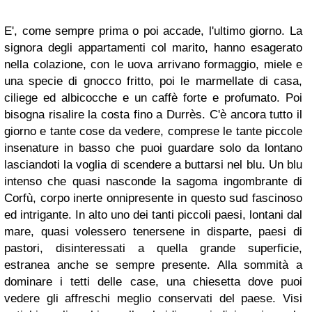
E', come sempre prima o poi accade, l'ultimo giorno. La
signora degli appartamenti col marito, hanno esagerato
nella colazione, con le uova arrivano formaggio, miele e
una specie di gnocco fritto, poi le marmellate di casa,
ciliege ed albicocche e un caffè forte e profumato. Poi
bisogna risalire la costa fino a Durrès. C'è ancora tutto il
giorno e tante cose da vedere, comprese le tante piccole
insenature in basso che puoi guardare solo da lontano
lasciandoti la voglia di scendere a buttarsi nel blu. Un blu
intenso che quasi nasconde la sagoma ingombrante di
Corfù, corpo inerte onnipresente in questo sud fascinoso
ed intrigante. In alto uno dei tanti piccoli paesi, lontani dal
mare, quasi volessero tenersene in disparte, paesi di
pastori, disinteressati a quella grande superficie,
estranea anche se sempre presente. Alla sommità a
dominare i tetti delle case, una chiesetta dove puoi
vedere gli affreschi meglio conservati del paese. Visi