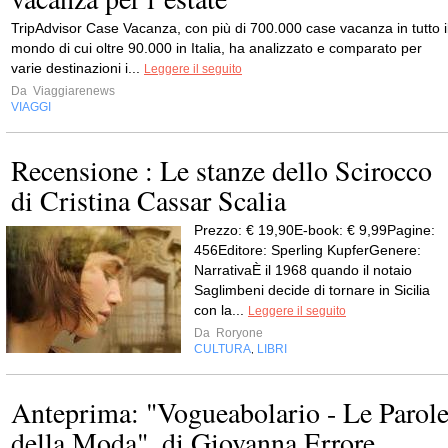
TripAdvisor Case Vacanza, con più di 700.000 case vacanza in tutto i
mondo di cui oltre 90.000 in Italia, ha analizzato e comparato per
varie destinazioni i...
Leggere il seguito
Da
Viaggiarenews
VIAGGI
Recensione : Le stanze dello Scirocco
di Cristina Cassar Scalia
Prezzo: € 19,90E-book: € 9,99Pagine:
456Editore: Sperling KupferGenere:
NarrativaÈ il 1968 quando il notaio
Saglimbeni decide di tornare in Sicilia
con la...
Leggere il seguito
Da
Roryone
CULTURA
LIBRI
,
Anteprima: "Vogueabolario - Le Parol
della Moda", di Giovanna Errore