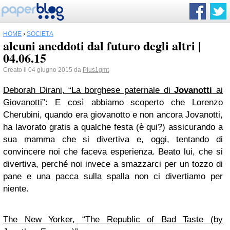
HOME
›
SOCIETÀ
alcuni aneddoti dal futuro degli altri |
04.06.15
Creato il 04 giugno 2015 da
Plus1gmt
Deborah Dirani, “La borghese paternale di
Jovanotti
ai
Giovanotti”
: E così abbiamo scoperto che Lorenzo
Cherubini, quando era giovanotto e non ancora Jovanotti,
ha lavorato gratis a qualche festa (è qui?) assicurando a
sua mamma che si divertiva e, oggi, tentando di
convincere noi che faceva esperienza. Beato lui, che si
divertiva, perché noi invece a smazzarci per un tozzo di
pane e una pacca sulla spalla non ci divertiamo per
niente.
The New Yorker, “The Republic of Bad Taste (by