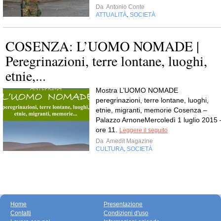
Da
Antonio Conte
ATTUALITÀ
SOCIETÀ
,
COSENZA: L’UOMO NOMADE |
Peregrinazioni, terre lontane, luoghi,
etnie,...
Mostra L’UOMO NOMADE
peregrinazioni, terre lontane, luoghi,
etnie, migranti, memorie Cosenza –
Palazzo ArnoneMercoledì 1 luglio 2015 
ore 11.
Leggere il seguito
Da
Amedit Magazine
CULTURA
SOCIETÀ
,
Home
Presentazione
Contatti
Condizioni d'uso