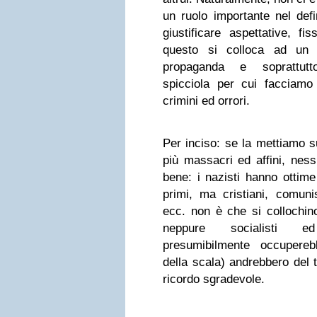
un ruolo importante nel defin
giustificare aspettative, fi
questo si colloca ad un l
propaganda e soprattutt
spicciola per cui facciamo l
crimini ed orrori.
Per inciso: se la mettiamo su
più massacri ed affini, nes
bene: i nazisti hanno ottime 
primi, ma cristiani, comunisti
ecc. non è che si collochin
neppure socialisti e
presumibilmente occupereb
della scala) andrebbero del 
ricordo sgradevole.