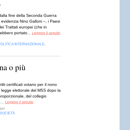
”
dalla fine della Seconda Guerra
evidenzia Nino Galloni –, i Paesi
ei Trattati europei (che in
rebbero portato...
Leggere il seguito
OLITICA INTERNAZIONALE
,
na o più
ritti certificati votano per il nono
 legge elettorale del M5S dopo la
proporzionale, del collegio
...
Leggere il seguito
per
SOCIETÀ