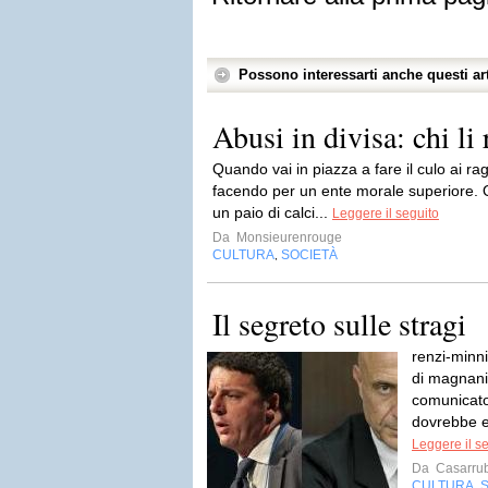
Possono interessarti anche questi art
Abusi in divisa: chi li
Quando vai in piazza a fare il culo ai raga
facendo per un ente morale superiore. 
un paio di calci...
Leggere il seguito
Da
Monsieurenrouge
CULTURA
SOCIETÀ
,
Il segreto sulle stragi
renzi-minn
di magnani
comunicato 
dovrebbe e
Leggere il s
Da
Casarru
CULTURA
,