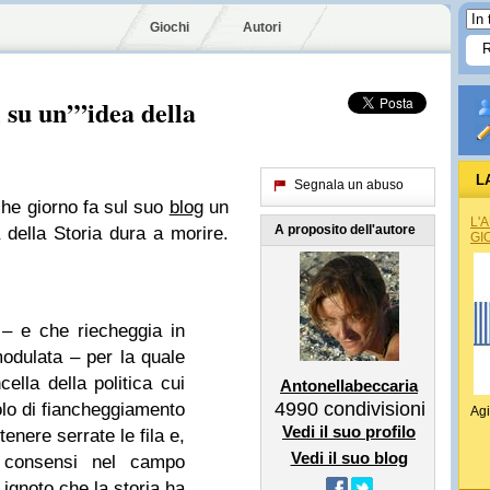
Giochi
Autori
i su un’”idea della
L
Segnala un abuso
he giorno fa sul suo
blog
un
L'
A proposito dell'autore
 della Storia dura a morire.
GI
– e che riecheggia in
modulata – per la quale
ella della politica cui
Antonellabeccaria
4990
condivisioni
lo di fiancheggiamento
Agi
Vedi il suo profilo
tenere serrate le fila e,
Vedi il suo blog
e consensi nel campo
 ignoto che la storia ha