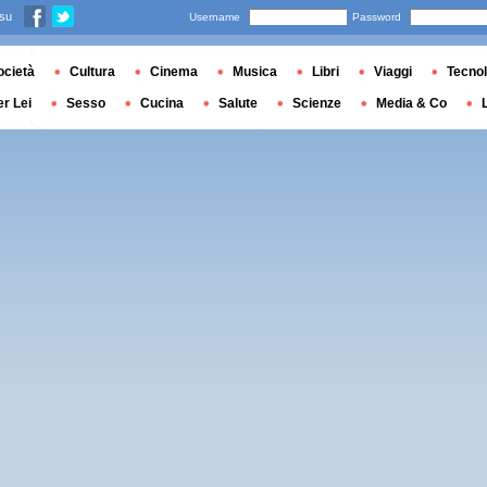
 su
Username
Password
ocietà
Cultura
Cinema
Musica
Libri
Viaggi
Tecnol
er Lei
Sesso
Cucina
Salute
Scienze
Media & Co