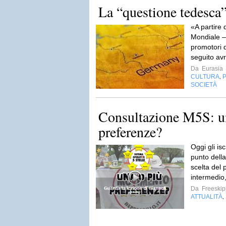
La “questione tedesca
«A partire 
Mondiale – 
promotori d
seguito av
Da
Eurasia
CULTURA
P
,
SOCIETÀ
Consultazione M5S: u
preferenze?
Oggi gli isc
punto della
scelta del 
intermedio,
Da
Freeskip
ATTUALITÀ
,