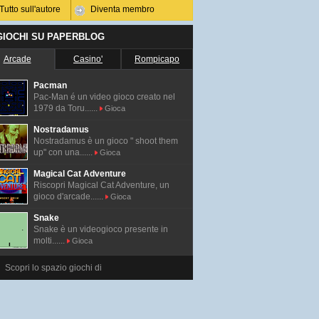
Tutto sull'autore
Diventa membro
 GIOCHI SU PAPERBLOG
Arcade
Casino'
Rompicapo
Pacman
Pac-Man é un video gioco creato nel
1979 da Toru......
Gioca
Nostradamus
Nostradamus è un gioco " shoot them
up" con una......
Gioca
Magical Cat Adventure
Riscopri Magical Cat Adventure, un
gioco d'arcade......
Gioca
Snake
Snake è un videogioco presente in
molti......
Gioca
Scopri lo spazio giochi di