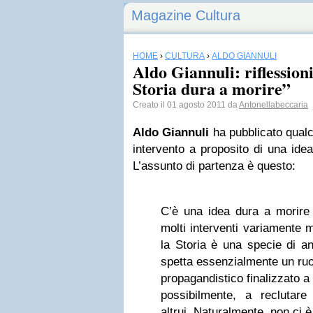
Magazine Cultura
HOME
›
CULTURA
›
ALDO GIANNULI
Aldo Giannuli: riflession
Storia dura a morire”
Creato il 01 agosto 2011 da
Antonellabeccaria
Aldo Giannuli
ha pubblicato qualc
intervento a proposito di una idea
L’assunto di partenza è questo:
C’è una idea dura a morire 
molti interventi variamente 
la Storia è una specie di anc
spetta essenzialmente un ruo
propagandistico finalizzato a 
possibilmente, a reclutar
altrui. Naturalmente, non ci è