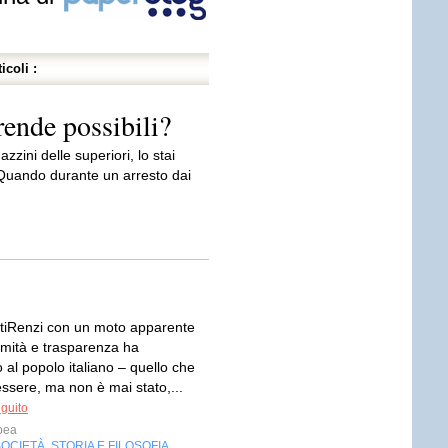
icoli :
 rende possibili?
zzini delle superiori, lo stai
Quando durante un arresto dai
itiRenzi con un moto apparente
mità e trasparenza ha
al popolo italiano – quello che
ssere, ma non è mai stato,...
eguito
bea
SOCIETÀ
STORIA E FILOSOFIA
,