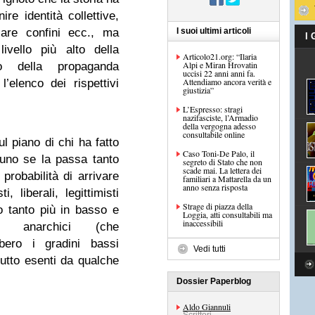
ire identità collettive,
ssare confini ecc., ma
I suoi ultimi articoli
I
ivello più alto della
Articolo21.org: “Ilaria
Alpi e Miran Hrovatin
o della propaganda
uccisi 22 anni anni fa.
Attendiamo ancora verità e
’elenco dei rispettivi
giustizia”
L’Espresso: stragi
nazifasciste, l’Armadio
della vergogna adesso
consultabile online
l piano di chi ha fatto
Caso Toni-De Palo, il
suno se la passa tanto
segreto di Stato che non
scade mai. La lettera dei
probabilità di arrivare
familiari a Mattarella da un
anno senza risposta
, liberali, legittimisti
Strage di piazza della
o tanto più in basso e
Loggia, atti consultabili ma
inaccessibili
d anarchici (che
bero i gradini bassi
Vedi tutti
tutto esenti da qualche
Dossier Paperblog
Aldo Giannuli