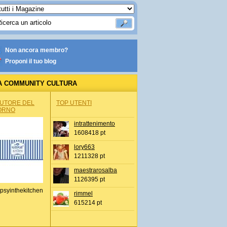
Non ancora membro?
Proponi il tuo blog
A COMMUNITY CULTURA
AUTORE DEL
TOP UTENTI
ORNO
intrattenimento
1608418 pt
lory663
1211328 pt
maestrarosalba
1126395 pt
psyinthekitchen
rimmel
615214 pt