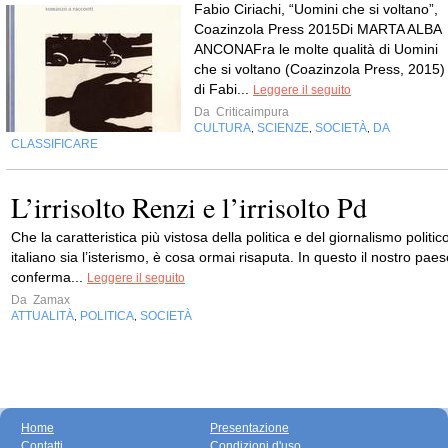
Fabio Ciriachi, “Uomini che si voltano”,
Coazinzola Press 2015Di MARTA ALBA
ANCONAFra le molte qualità di Uomini
che si voltano (Coazinzola Press, 2015)
di Fabi...
Leggere il seguito
Da
Criticaimpura
CULTURA
SCIENZE
SOCIETÀ
DA
,
,
,
CLASSIFICARE
L’irrisolto Renzi e l’irrisolto Pd
Che la caratteristica più vistosa della politica e del giornalismo politic
italiano sia l’isterismo, è cosa ormai risaputa. In questo il nostro pae
conferma...
Leggere il seguito
Da
Zamax
ATTUALITÀ
POLITICA
SOCIETÀ
,
,
Home
Presentazione
Contatti
Condizioni d'uso