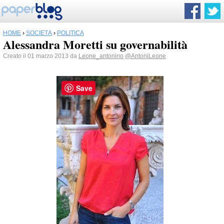
HOME
›
SOCIETÀ
›
POLITICA
Alessandra Moretti su governabilità
Creato il 01 marzo 2013 da
Leone_antonino
@AntoniLeone
Save