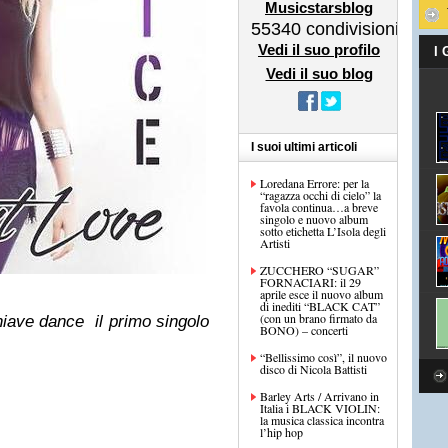
Musicstarsblog
55340
condivisioni
Vedi il suo profilo
I
Vedi il suo blog
I suoi ultimi articoli
Loredana Errore: per la
“ragazza occhi di cielo” la
favola continua…a breve
singolo e nuovo album
sotto etichetta L’Isola degli
Artisti
ZUCCHERO “SUGAR”
FORNACIARI: il 29
aprile esce il nuovo album
di inediti “BLACK CAT”
(con un brano firmato da
hiave dance il primo singolo
BONO) – concerti
“Bellissimo così”, il nuovo
disco di Nicola Battisti
Barley Arts / Arrivano in
Italia i BLACK VIOLIN:
la musica classica incontra
l’hip hop