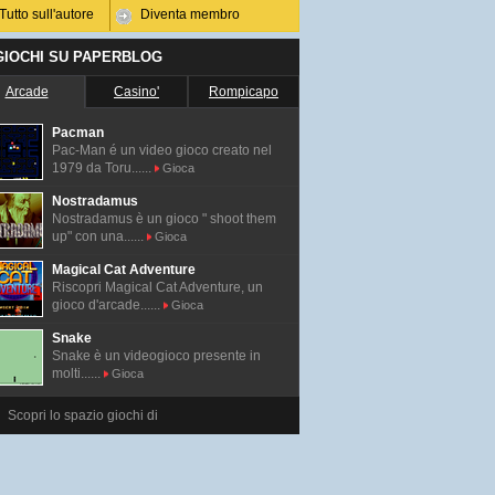
Tutto sull'autore
Diventa membro
 GIOCHI SU PAPERBLOG
Arcade
Casino'
Rompicapo
Pacman
Pac-Man é un video gioco creato nel
1979 da Toru......
Gioca
Nostradamus
Nostradamus è un gioco " shoot them
up" con una......
Gioca
Magical Cat Adventure
Riscopri Magical Cat Adventure, un
gioco d'arcade......
Gioca
Snake
Snake è un videogioco presente in
molti......
Gioca
Scopri lo spazio giochi di