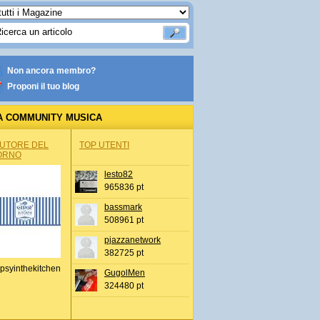
Non ancora membro?
Proponi il tuo blog
A COMMUNITY MUSICA
AUTORE DEL
TOP UTENTI
ORNO
lesto82
965836 pt
bassmark
508961 pt
pjazzanetwork
382725 pt
psyinthekitchen
GugolMen
324480 pt