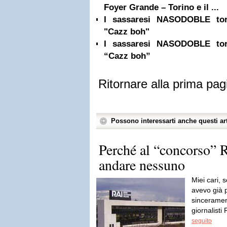
Foyer Grande – Torino e il ...
I sassaresi NASODOBLE tor
"Cazz boh"
I sassaresi NASODOBLE tor
“Cazz boh”
Ritornare alla prima pag
Possono interessarti anche questi art
Perché al “concorso” 
andare nessuno
Miei cari, 
avevo già 
sincerament
giornalisti
seguito