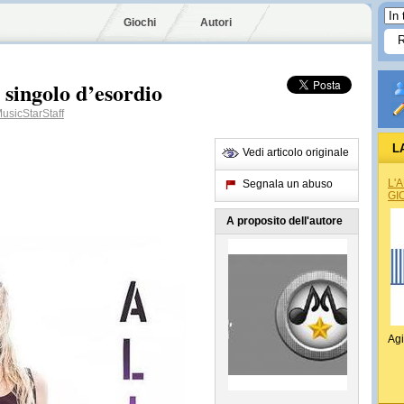
Giochi
Autori
singolo d’esordio
sicStarStaff
L
Vedi articolo originale
L'
Segnala un abuso
GI
A proposito dell'autore
Agi