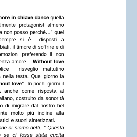
more in chiave dance
quella
almente protagonisti almeno
o ma non posso perché…” quel
sempre si è disposti a
ti, il timore di soffrire e di
emozioni preferendo il non
..senza amore…
Without love
ce risveglio mattutino
ella testa. Quel giorno la
hout love”.
In pochi giorni il
a anche come risposta al
aliano, costruito da sonorità
o di migrare dal nostro bel
te molto più incline alla
tici e suoni sintetizzati.
ne ci siamo detti: ” Questa
 se ci fosse stata cucita