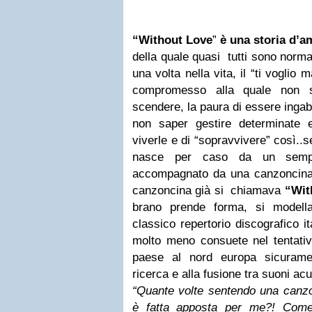
“Without Love
”
è una storia d’a
della quale quasi tutti sono norm
una volta nella vita, il “ti vogli
compromesso alla quale non 
scendere, la paura di essere ingabbia
non saper gestire determinate 
viverle e di “sopravvivere” così
nasce per caso da un sempli
accompagnato da una canzoncina n
canzoncina già si chiamava
“Wit
brano prende forma, si modell
classico repertorio discografico it
molto meno consuete nel tentativ
paese al nord europa sicuramen
ricerca e alla fusione tra suoni acus
“Quante volte sentendo una canzo
è fatta apposta per me?! Come