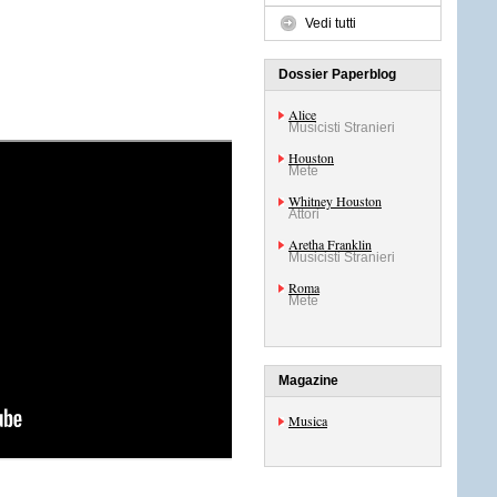
Vedi tutti
Dossier Paperblog
Alice
Musicisti Stranieri
Houston
Mete
Whitney Houston
Attori
Aretha Franklin
Musicisti Stranieri
Roma
Mete
Magazine
Musica