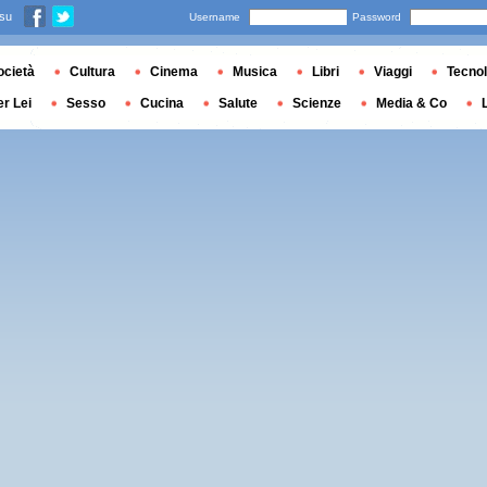
 su
Username
Password
ocietà
Cultura
Cinema
Musica
Libri
Viaggi
Tecnol
er Lei
Sesso
Cucina
Salute
Scienze
Media & Co