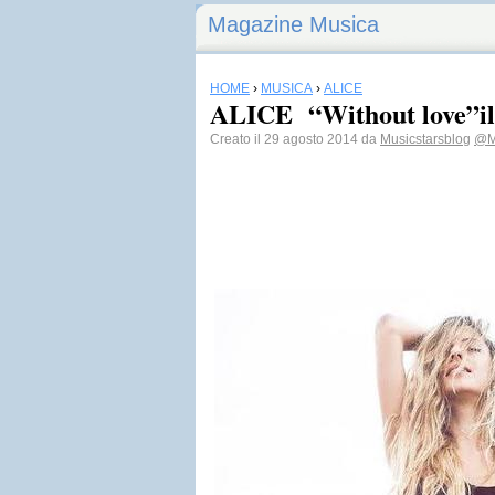
Magazine Musica
HOME
›
MUSICA
›
ALICE
ALICE “Without love”il 
Creato il 29 agosto 2014 da
Musicstarsblog
@Mu