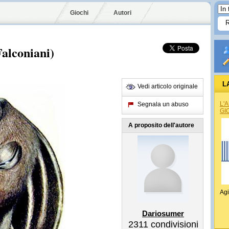
Giochi
Autori
Falconiani)
L
Vedi articolo originale
L'
Segnala un abuso
GI
A proposito dell'autore
Agi
Dariosumer
2311
condivisioni