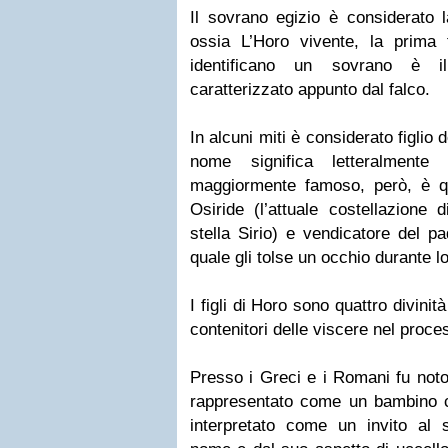
Il sovrano egizio è considerato l
ossia L’Horo vivente, la prima t
identificano un sovrano è i
caratterizzato appunto dal falco.
In alcuni miti è considerato figlio 
nome significa letteralment
maggiormente famoso, però, è que
Osiride (l’attuale costellazione d
stella Sirio) e vendicatore del pa
quale gli tolse un occhio durante l
I figli di Horo sono quattro divinità
contenitori delle viscere nel proc
Presso i Greci e i Romani fu noto
rappresentato come un bambino c
interpretato come un invito al si