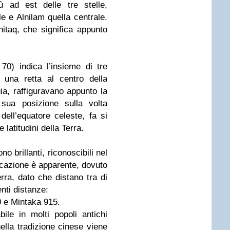
ù ad est delle tre stelle,
e e Alnilam quella centrale.
nitaq, che significa appunto
70) indica l’insieme di tre
u una retta al centro della
gia, raffiguravano appunto la
 sua posizione sulla volta
dell’equatore celeste, fa si
e latitudini della Terra.
o brillanti, riconoscibili nel
locazione è apparente, dovuto
erra, dato che distano tra di
enti distanze:
0 e Mintaka 915.
ile in molti popoli antichi
 nella tradizione cinese viene