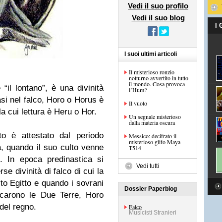
Vedi il suo profilo
Vedi il suo blog
I
I suoi ultimi articoli
Il misterioso ronzio
notturno avvertito in tutto
il mondo. Cosa provoca
“il lontano”, è una divinità
l’Hum?
asi nel falco, Horo o Horus è
Il vuoto
la cui lettura è Heru o Hor.
Un segnale misterioso
dalla materia oscura
tto è attestato dal periodo
Messico: decifrato il
misterioso glifo Maya
a, quando il suo culto venne
T514
. In epoca predinastica si
Vedi tutti
se divinità di falco di cui la
lto Egitto e quando i sovrani
Dossier Paperblog
ficarono le Due Terre, Horo
 del regno.
Falco
Musicisti Stranieri