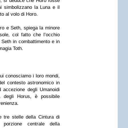
o, si deduce che Horo fosse
hi simbolizzano la Luna e il
to al volo di Horo.
Horo e Seth, spiega la minore
sole, col fatto che l’occhio
 Seth in combattimento e in
 magia Toth.
cui conosciamo i loro mondi,
el contesto astronomico in
d accezione degli Umanoidi
a degli Horus, è possibile
venienza.
 tre stelle della Cintura di
porzione centrale della