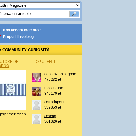
Non ancora membro?
Proponi il tuo blog
A COMMUNITY CURIOSITÀ
AUTORE DEL
TOP UTENTI
ORNO
decorazionisegrete
476232 pt
roccobruno
345170 pt
corradopenna
339853 pt
psyinthekitchen
cescog
301326 pt