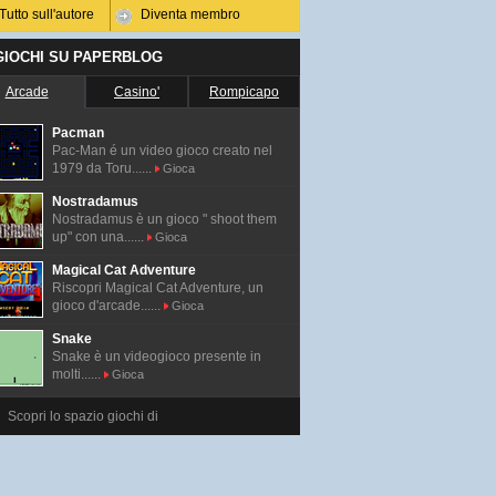
Tutto sull'autore
Diventa membro
 GIOCHI SU PAPERBLOG
Arcade
Casino'
Rompicapo
Pacman
Pac-Man é un video gioco creato nel
1979 da Toru......
Gioca
Nostradamus
Nostradamus è un gioco " shoot them
up" con una......
Gioca
Magical Cat Adventure
Riscopri Magical Cat Adventure, un
gioco d'arcade......
Gioca
Snake
Snake è un videogioco presente in
molti......
Gioca
Scopri lo spazio giochi di