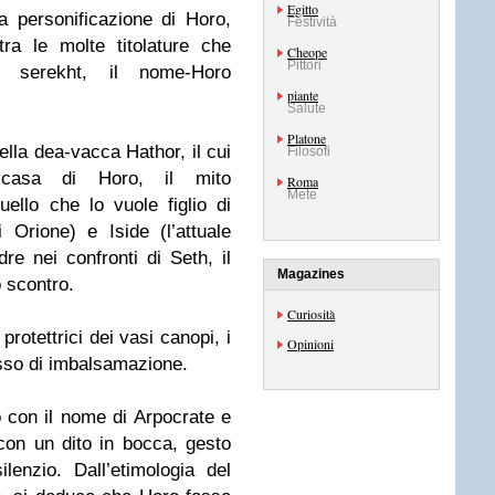
Egitto
a personificazione di Horo,
Festività
ra le molte titolature che
Cheope
Pittori
l serekht, il nome-Horo
piante
Salute
Platone
della dea-vacca Hathor, il cui
Filosofi
e casa di Horo, il mito
Roma
Mete
llo che lo vuole figlio di
i Orione) e Iside (l’attuale
dre nei confronti di Seth, il
Magazines
o scontro.
Curiosità
 protettrici dei vasi canopi, i
Opinioni
esso di imbalsamazione.
 con il nome di Arpocrate e
on un dito in bocca, gesto
lenzio. Dall’etimologia del