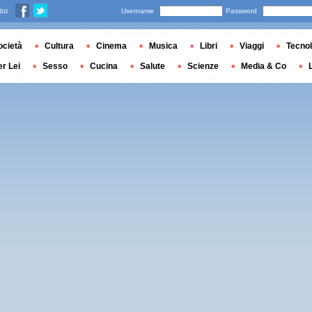
 su
Username
Password
ocietà
Cultura
Cinema
Musica
Libri
Viaggi
Tecnol
er Lei
Sesso
Cucina
Salute
Scienze
Media & Co