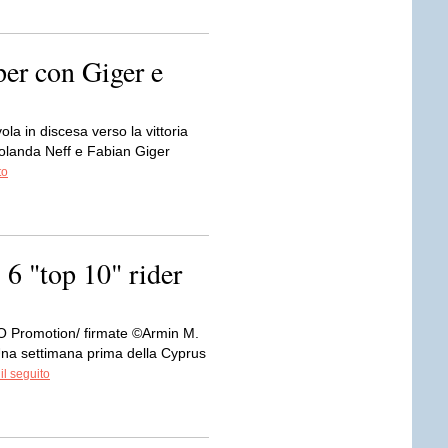
er con Giger e
la in discesa verso la vittoria
anda Neff e Fabian Giger
to
6 "top 10" rider
O Promotion/ firmate ©Armin M.
 settimana prima della Cyprus
il seguito