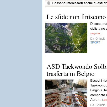
Possono interessarti anche questi art
Le sfide non finiscono
Di cosa pu
ciclista ne
seguito
Da
Ghlucio
SPORT
ASD Taekwondo Solbia
trasferta in Belgio
Eccovi i ris
Taekwondo S
Belgio a T
composto d
Auror...
Leg
Da
Ghlucio