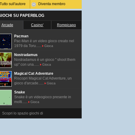
Tutto sull'autore
Diventa membro
 GIOCHI SU PAPERBLOG
Arcade
Casino'
Rompicapo
Pacman
Pac-Man é un video gioco creato nel
1979 da Toru......
Gioca
Nostradamus
Nostradamus è un gioco " shoot them
up" con una......
Gioca
Magical Cat Adventure
Riscopri Magical Cat Adventure, un
gioco d'arcade......
Gioca
Snake
Snake è un videogioco presente in
molti......
Gioca
Scopri lo spazio giochi di