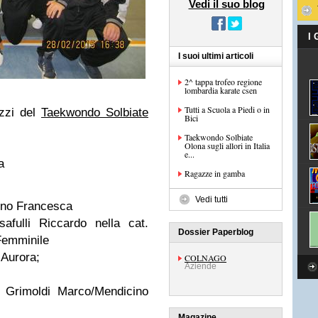
Vedi il suo blog
I
I suoi ultimi articoli
2^ tappa trofeo regione
lombardia karate csen
Tutti a Scuola a Piedi o in
zzi del
Taekwondo Solbiate
Bici
Taekwondo Solbiate
Olona sugli allori in Italia
e...
a
Ragazze in gamba
Vedi tutti
cino Francesca
afulli Riccardo nella cat.
Dossier Paperblog
Femminile
 Aurora;
COLNAGO
Aziende
a Grimoldi Marco/Mendicino
Magazine