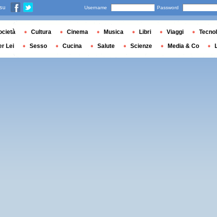
 su
Username
Password
ocietà
Cultura
Cinema
Musica
Libri
Viaggi
Tecnol
er Lei
Sesso
Cucina
Salute
Scienze
Media & Co