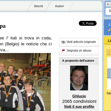
Giochi
Autori
opa
e l' itali si trova in coda,
L
Vedi articolo originale
en (Belgio) le notizie che ci
iva...
L'
Segnala un abuso
GI
A proposito dell'autore
Agi
Ghlucio
2065
condivisioni
Vedi il suo profilo