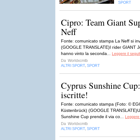
SPORT
Cipro: Team Giant Sup
Neff
Fonte: comunicato stampa La Neff si invo
(GOOGLE TRANSLATE)I rider GIANT Jol
hanno vinto la seconda...
Leggere il segui
Da
Worldxcmtb
ALTRI SPORT
SPORT
,
Cyprus Sunshine Cup: 
iscritte!
Fonte: comunicato stampa (Foto: © EG
Küstenbrück) (GOOGLE TRANSLATE)Una
Sunshine Cup prende il via co...
Leggere 
Da
Worldxcmtb
ALTRI SPORT
SPORT
,