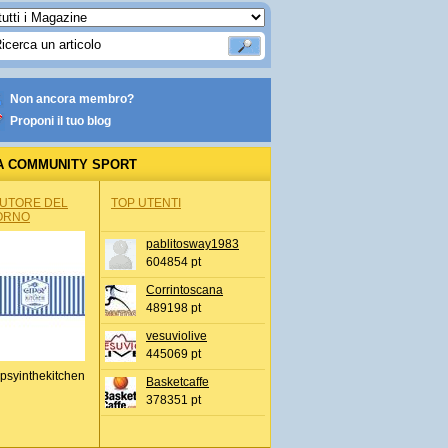
Non ancora membro?
Proponi il tuo blog
A COMMUNITY SPORT
AUTORE DEL
TOP UTENTI
ORNO
pablitosway1983
604854 pt
Corrintoscana
489198 pt
vesuviolive
445069 pt
psyinthekitchen
Basketcaffe
378351 pt