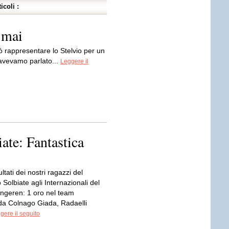
icoli :
 mai
ò rappresentare lo Stelvio per un
 avevamo parlato...
Leggere il
te: Fantastica
ultati dei nostri ragazzi del
olbiate agli Internazionali del
ongeren: 1 oro nel team
a Colnago Giada, Radaelli
gere il seguito