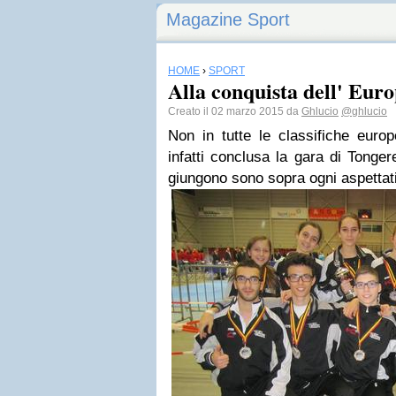
Magazine Sport
HOME
›
SPORT
Alla conquista dell' Eur
Creato il 02 marzo 2015 da
Ghlucio
@ghlucio
Non in tutte le classifiche europe
infatti conclusa la gara di Tonger
giungono sono sopra ogni aspettat