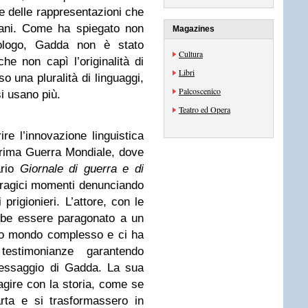
te delle rappresentazioni che
liani. Come ha spiegato non
Magazines
ologo, Gadda non è stato
Cultura
he non capì l’originalità di
Libri
o una pluralità di linguaggi,
Palcoscenico
si usano più.
Teatro ed Opera
re l’innovazione linguistica
 Prima Guerra Mondiale, dove
ario
Giornale di guerra e di
tragici momenti denunciando
 prigionieri. L’attore, con le
ebbe essere paragonato a un
uo mondo complesso e ci ha
 testimonianze garantendo
essaggio di Gadda. La sua
ragire con la storia, come se
arta e si trasformassero in