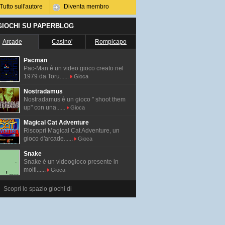
Tutto sull'autore
Diventa membro
 GIOCHI SU PAPERBLOG
Arcade
Casino'
Rompicapo
Pacman
Pac-Man é un video gioco creato nel
1979 da Toru......
Gioca
Nostradamus
Nostradamus è un gioco " shoot them
up" con una......
Gioca
Magical Cat Adventure
Riscopri Magical Cat Adventure, un
gioco d'arcade......
Gioca
Snake
Snake è un videogioco presente in
molti......
Gioca
Scopri lo spazio giochi di