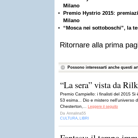
Milano
Premio Hystrio 2015: premiazi
Milano
“Mosca nei sottoboschi”, la t
Ritornare alla prima pag
Possono interessarti anche questi art
“La sera” vista da Rilk
Premio Campiello: i finalisti del 2015 Si
53 esima... Dio e mistero nell'universo d
Chesterton,...
Leggere il seguito
Da
Annalina55
CULTURA
LIBRI
,
Fantasy: il tempo immo