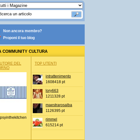
Non ancora membro?
Proponi il tuo blog
A COMMUNITY CULTURA
AUTORE DEL
TOP UTENTI
ORNO
intrattenimento
1608418 pt
lory663
1211328 pt
maestrarosalba
1126395 pt
psyinthekitchen
rimmel
615214 pt