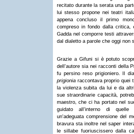
recitato durante la serata una par
lui stesso propone nei teatri ita
appena concluso il primo mon
compreso in fondo dalla critica, c
Gadda nel comporre testi attravers
dal dialetto a parole che oggi non 
Grazie a Gifuni si è potuto scopri
dell’autore sia nei racconti della
fu persino reso prigioniero. Il di
prigionia
raccontava proprio quei 
la violenza subita da lui e da altri
sue straordinarie capacità, potr
maestro, che ci ha portato nel s
guidato all’interno di quelle
un’adeguata comprensione del m
bravura sta inoltre nel saper inte
le sillabe fuoriuscissero dalla c