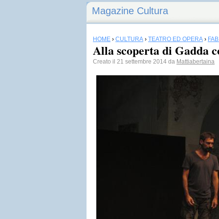
Magazine Cultura
HOME
›
CULTURA
›
TEATRO ED OPERA
›
FAB
Alla scoperta di Gadda c
Creato il 21 settembre 2014 da
Mattiabertaina