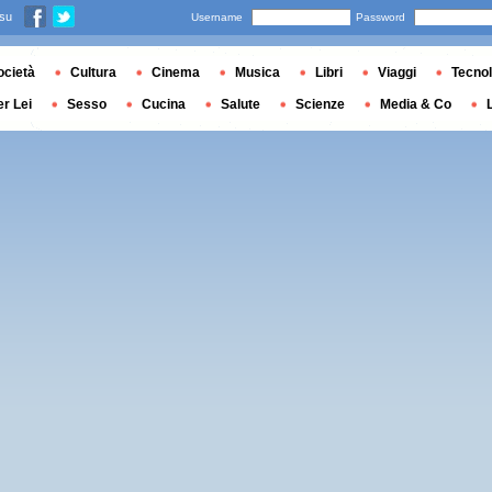
 su
Username
Password
ocietà
Cultura
Cinema
Musica
Libri
Viaggi
Tecnol
er Lei
Sesso
Cucina
Salute
Scienze
Media & Co