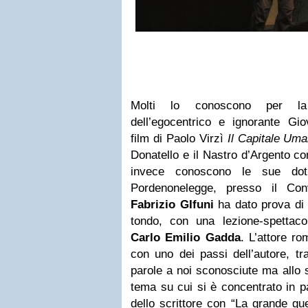
Molti lo conoscono per la e
dell’egocentrico e ignorante Gio
film di Paolo Virzì
Il Capitale Um
Donatello e il Nastro d’Argento co
invece conoscono le sue doti
Pordenonelegge, presso il Co
Fabrizio
GIfuni
ha dato prova di 
tondo, con una lezione-spettacol
Carlo Emilio Gadda
. L’attore r
con uno dei passi dell’autore, t
parole a noi sconosciute ma allo s
tema su cui si è concentrato in pa
dello scrittore con “La grande gue