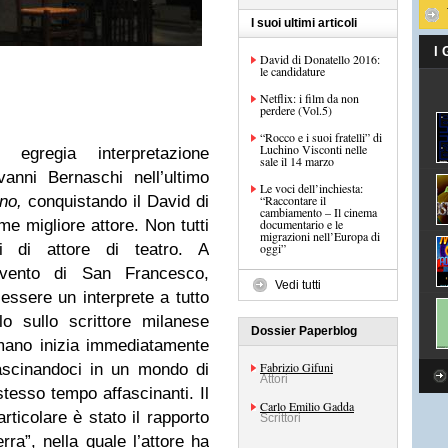
I suoi ultimi articoli
I
David di Donatello 2016:
le candidature
Netflix: i film da non
perdere (Vol.5)
“Rocco e i suoi fratelli” di
Luchino Visconti nelle
gregia interpretazione
sale il 14 marzo
vanni Bernaschi nell’ultimo
Le voci dell’inchiesta:
ano,
conquistando il David di
“Raccontare il
cambiamento – Il cinema
me migliore attore. Non tutti
documentario e le
migrazioni nell’Europa di
 di attore di teatro. A
oggi”
nvento di San Francesco,
Vedi tutti
essere un interprete a tutto
o sullo scrittore milanese
Dossier Paperblog
omano inizia immediatamente
Fabrizio Gifuni
rascinandoci in un mondo di
Attori
tesso tempo affascinanti. Il
Carlo Emilio Gadda
rticolare è stato il rapporto
Scrittori
rra”, nella quale l’attore ha