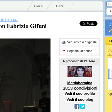
Giochi
Autori
RIZIO GIFUNI
on Fabrizio Gifuni
L
Vedi articolo originale
L'
Segnala un abuso
GI
A proposito dell'autore
Mattiabertaina
3813
condivisioni
Vedi il suo profilo
Agi
Vedi il suo blog