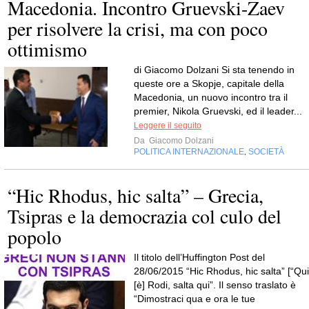
Macedonia. Incontro Gruevski-Zaev
per risolvere la crisi, ma con poco
ottimismo
di Giacomo Dolzani Si sta tenendo in
queste ore a Skopje, capitale della
Macedonia, un nuovo incontro tra il
premier, Nikola Gruevski, ed il leader...
Leggere il seguito
Da
Giacomo Dolzani
POLITICA INTERNAZIONALE
SOCIETÀ
,
“Hic Rhodus, hic salta” – Grecia,
Tsipras e la democrazia col culo del
popolo
Il titolo dell’Huffington Post del
28/06/2015 “Hic Rhodus, hic salta” [“Qui
[è] Rodi, salta qui”. Il senso traslato è
“Dimostraci qua e ora le tue