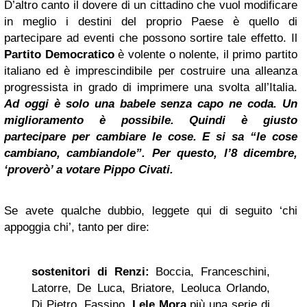
D’altro canto il dovere di un cittadino che vuol modificare
in meglio i destini del proprio Paese è quello di
partecipare ad eventi che possono sortire tale effetto. Il
Partito Democratico
è volente o nolente, il primo partito
italiano ed è imprescindibile per costruire una alleanza
progressista in grado di imprimere una svolta all’Italia.
Ad oggi è solo una babele senza capo ne coda. Un
miglioramento è possibile. Quindi è giusto
partecipare per cambiare le cose. E si sa “le cose
cambiano, cambiandole”. Per questo, l’8 dicembre,
‘proverò’ a votare Pippo Civati.
Se avete qualche dubbio, leggete qui di seguito ‘chi
appoggia chi’, tanto per dire:
sostenitori di Renzi:
Boccia, Franceschini,
Latorre, De Luca, Briatore, Leoluca Orlando,
Di Pietro, Fassino,
Lele Mora
più una serie di