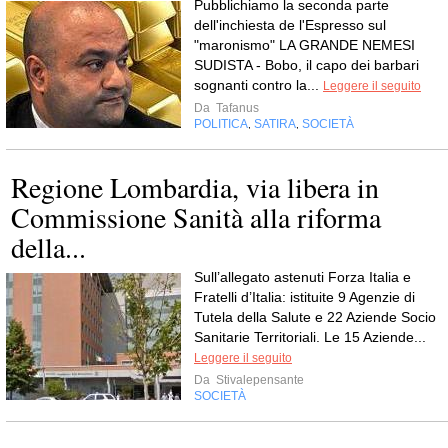
Pubblichiamo la seconda parte
dell'inchiesta de l'Espresso sul
"maronismo" LA GRANDE NEMESI
SUDISTA - Bobo, il capo dei barbari
sognanti contro la...
Leggere il seguito
Da
Tafanus
POLITICA
SATIRA
SOCIETÀ
,
,
Regione Lombardia, via libera in
Commissione Sanità alla riforma
della...
Sull’allegato astenuti Forza Italia e
Fratelli d’Italia: istituite 9 Agenzie di
Tutela della Salute e 22 Aziende Socio
Sanitarie Territoriali. Le 15 Aziende...
Leggere il seguito
Da
Stivalepensante
SOCIETÀ