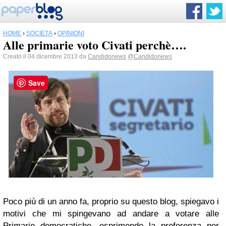
HOME
›
SOCIETÀ
›
OPINIONI
Alle primarie voto Civati perchè….
Creato il 04 dicembre 2013 da
Candidonews
@Candidonews
Save
Poco più di un anno fa, proprio su questo blog, spiegavo i
motivi che mi spingevano ad andare a votare alle
Primarie democratiche, esprimendo la preferenza per