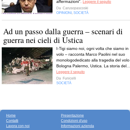
affermazioni”.
Leggere il seguito
Da
Carusopascoski
OPINIONI
SOCIETÀ
,
Ad un passo dalla guerra – scenari di
guerra nei cieli di Ustica
I-Tigi siamo noi, ogni volta che siamo in
volo – racconta Marco Paolini nel suo
monologodedicato alla tragedia del volo
Bologna Palermo, Ustica. La storia del...
Leggere il seguito
Da
Funicelli
SOCIETÀ
Home
Presentazione
Contatti
Condizioni d'uso
Lavora con noi
Informazioni azienda