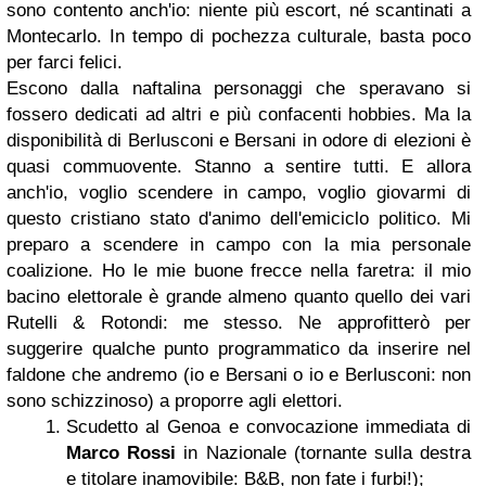
sono contento anch'io: niente più escort, né scantinati a
Montecarlo. In tempo di pochezza culturale, basta poco
per farci felici.
Escono dalla naftalina personaggi che speravano si
fossero dedicati ad altri e più confacenti hobbies. Ma la
disponibilità di Berlusconi e Bersani in odore di elezioni è
quasi commuovente. Stanno a sentire tutti. E allora
anch'io, voglio scendere in campo, voglio giovarmi di
questo cristiano stato d'animo dell'emiciclo politico.
Mi
preparo a scendere in campo con la mia personale
coalizione. Ho le mie buone frecce nella faretra: il mio
bacino elettorale è grande almeno quanto quello dei vari
Rutelli & Rotondi: me stesso.
Ne approfitterò per
suggerire qualche punto programmatico da inserire nel
faldone che andremo (io e Bersani o io e Berlusconi: non
sono schizzinoso) a proporre agli elettori.
Scudetto al Genoa e convocazione immediata di
Marco Rossi
in Nazionale (tornante sulla destra
e titolare inamovibile: B&B, non fate i furbi!);