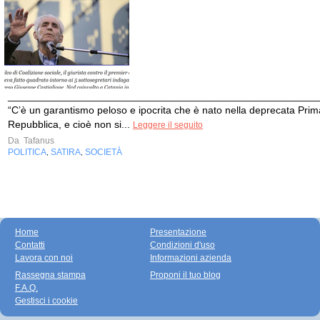
______________________________________________________
“C’è un garantismo peloso e ipocrita che è nato nella deprecata Prim
Repubblica, e cioè non si...
Leggere il seguito
Da
Tafanus
POLITICA
SATIRA
SOCIETÀ
,
,
Home
Presentazione
Contatti
Condizioni d'uso
Lavora con noi
Informazioni azienda
Rassegna stampa
Proponi il tuo blog
F.A.Q.
Gestisci i cookie