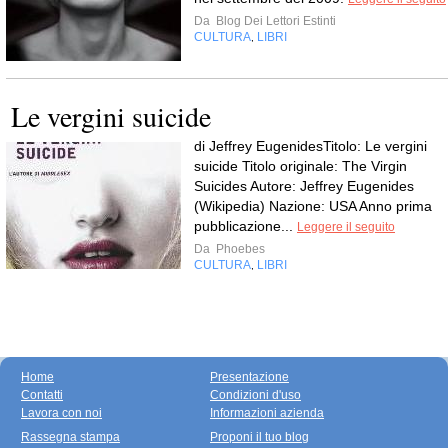
Da
Blog Dei Lettori Estinti
CULTURA
LIBRI
,
Le vergini suicide
di Jeffrey EugenidesTitolo: Le vergini
suicide Titolo originale: The Virgin
Suicides Autore: Jeffrey Eugenides
(Wikipedia) Nazione: USA Anno prima
pubblicazione...
Leggere il seguito
Da
Phoebes
CULTURA
LIBRI
,
Home
Presentazione
Contatti
Condizioni d'uso
Lavora con noi
Informazioni azienda
Rassegna stampa
Proponi il tuo blog