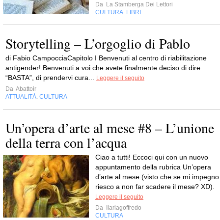
Da
La Stamberga Dei Lettori
CULTURA
LIBRI
,
Storytelling – L’orgoglio di Pablo
di Fabio CampocciaCapitolo I Benvenuti al centro di riabilitazione
antigender! Benvenuti a voi che avete finalmente deciso di dire
“BASTA”, di prendervi cura...
Leggere il seguito
Da
Abattoir
ATTUALITÀ
CULTURA
,
Un’opera d’arte al mese #8 – L’unione
della terra con l’acqua
Ciao a tutti! Eccoci qui con un nuovo
appuntamento della rubrica Un’opera
d’arte al mese (visto che se mi impegno
riesco a non far scadere il mese? XD).
Leggere il seguito
Da
Ilariagoffredo
CULTURA