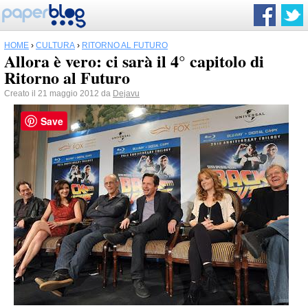
HOME
›
CULTURA
›
RITORNO AL FUTURO
Allora è vero: ci sarà il 4° capitolo di
Ritorno al Futuro
Creato il 21 maggio 2012 da
Dejavu
Save