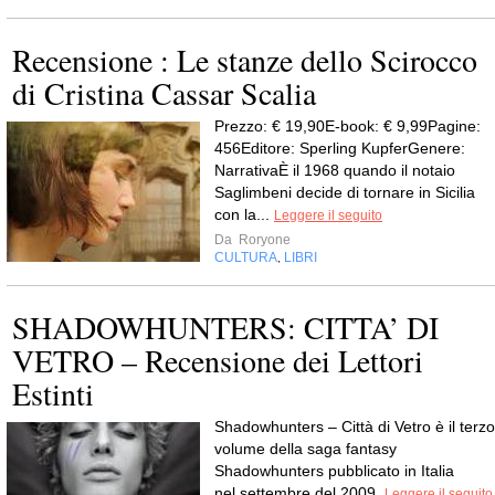
Recensione : Le stanze dello Scirocco
di Cristina Cassar Scalia
Prezzo: € 19,90E-book: € 9,99Pagine:
456Editore: Sperling KupferGenere:
NarrativaÈ il 1968 quando il notaio
Saglimbeni decide di tornare in Sicilia
con la...
Leggere il seguito
Da
Roryone
CULTURA
LIBRI
,
SHADOWHUNTERS: CITTA’ DI
VETRO – Recensione dei Lettori
Estinti
Shadowhunters – Città di Vetro è il terzo
volume della saga fantasy
Shadowhunters pubblicato in Italia
nel settembre del 2009.
Leggere il seguito