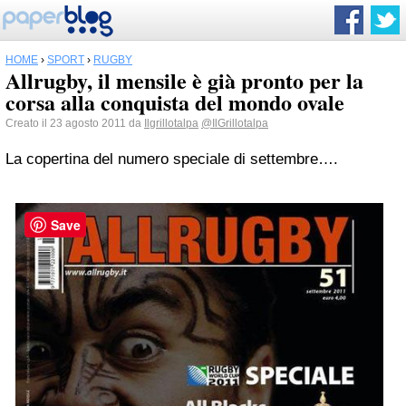
HOME
›
SPORT
›
RUGBY
Allrugby, il mensile è già pronto per la
corsa alla conquista del mondo ovale
Creato il 23 agosto 2011 da
Ilgrillotalpa
@IlGrillotalpa
La copertina del numero speciale di settembre….
Save