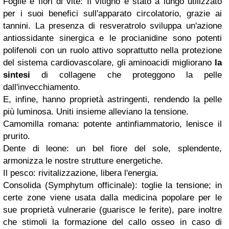
Foglie e fiori di vite: Il vitigno è stato a lungo utilizzato
per i suoi benefici sull'apparato circolatorio, grazie ai
tannini. La presenza di resveratrolo sviluppa un'azione
antiossidante sinergica e le procianidine sono potenti
polifenoli con un ruolo attivo soprattutto nella protezione
del sistema cardiovascolare, gli aminoacidi migliorano
la
sintesi
di collagene che proteggono la pelle
dall'invecchiamento.
E, infine, hanno proprietà astringenti, rendendo la pelle
più luminosa. Uniti insieme alleviano la tensione.
Camomilla romana: potente antinfiammatorio, lenisce il
prurito.
Dente di leone: un bel fiore del sole, splendente,
armonizza le nostre strutture energetiche.
Il pesco: rivitalizzazione, libera l'energia.
Consolida (Symphytum officinale): toglie la tensione; in
certe zone viene usata dalla medicina popolare per le
sue proprietà vulnerarie (guarisce le ferite), pare inoltre
che stimoli la formazione del callo osseo in caso di