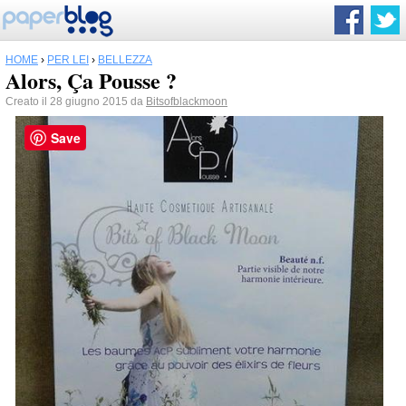
HOME
›
PER LEI
›
BELLEZZA
Alors, Ça Pousse ?
Creato il 28 giugno 2015 da
Bitsofblackmoon
Save