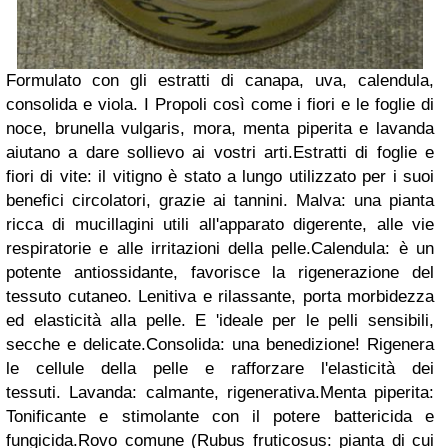
Formulato con gli estratti di canapa, uva, calendula,
consolida e viola. I Propoli così come i fiori e le foglie di
noce, brunella vulgaris, mora, menta piperita e lavanda
aiutano a dare sollievo ai vostri arti.Estratti di foglie e
fiori di vite: il vitigno è stato a lungo utilizzato per i suoi
benefici circolatori, grazie ai tannini. Malva: una pianta
ricca di mucillagini utili all'apparato digerente, alle vie
respiratorie e alle irritazioni della pelle.Calendula: è un
potente antiossidante, favorisce la rigenerazione del
tessuto cutaneo. Lenitiva e rilassante, porta morbidezza
ed elasticità alla pelle. E 'ideale per le pelli sensibili,
secche e delicate.Consolida: una benedizione! Rigenera
le cellule della pelle e rafforzare l'elasticità dei
tessuti. Lavanda: calmante, rigenerativa.Menta piperita:
Tonificante e stimolante con il potere battericida e
fungicida.Rovo comune (Rubus fruticosus: pianta di cui