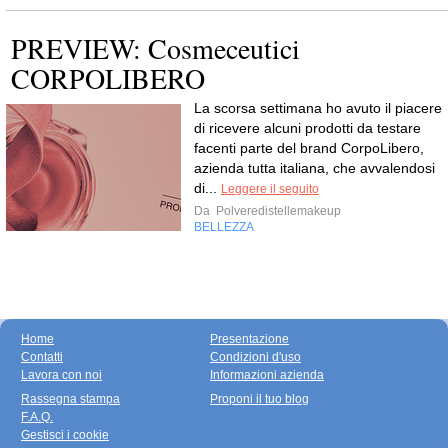
PREVIEW: Cosmeceutici
CORPOLIBERO
La scorsa settimana ho avuto il piacere
di ricevere alcuni prodotti da testare
facenti parte del brand CorpoLibero,
azienda tutta italiana, che avvalendosi
di...
Leggere il seguito
Da
Polveredistellemakeup
BELLEZZA
Home
Presentazione
Contatti
Condizioni d'uso
Lavora con noi
Informazioni azienda
Rassegna stampa
Proponi il tuo blog
F.A.Q.
Gestisci i cookie