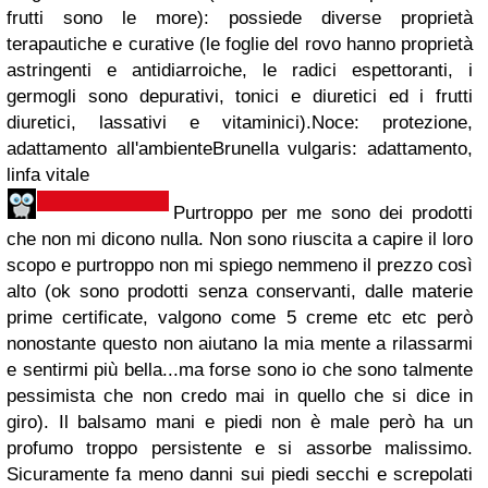
frutti sono le more): possiede diverse proprietà
terapautiche e curative (le foglie del rovo hanno proprietà
astringenti e antidiarroiche, le radici espettoranti, i
germogli sono depurativi, tonici e diuretici ed i frutti
diuretici, lassativi e vitaminici).Noce: protezione,
adattamento all'ambienteBrunella vulgaris: adattamento,
linfa vitale
Purtroppo per me sono dei prodotti
che non mi dicono nulla. Non sono riuscita a capire il loro
scopo e purtroppo non mi spiego nemmeno il prezzo così
alto (ok sono prodotti senza conservanti, dalle materie
prime certificate, valgono come 5 creme etc etc però
nonostante questo non aiutano la mia mente a rilassarmi
e sentirmi più bella...ma forse sono io che sono talmente
pessimista che non credo mai in quello che si dice in
giro). Il balsamo mani e piedi non è male però ha un
profumo troppo persistente e si assorbe malissimo.
Sicuramente fa meno danni sui piedi secchi e screpolati