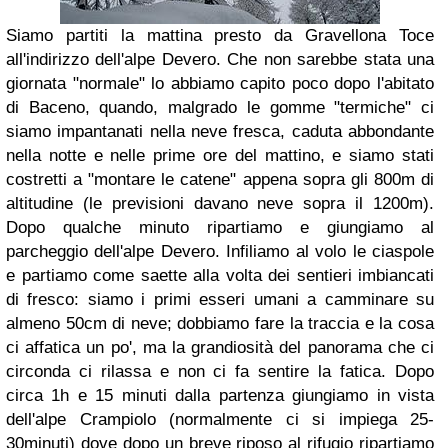
Siamo partiti la mattina presto da Gravellona Toce
all'indirizzo dell'alpe Devero. Che non sarebbe stata una
giornata "normale" lo abbiamo capito poco dopo l'abitato
di Baceno, quando, malgrado le gomme "termiche" ci
siamo impantanati nella neve fresca, caduta abbondante
nella notte e nelle prime ore del mattino, e siamo stati
costretti a "montare le catene" appena sopra gli 800m di
altitudine (le previsioni davano neve sopra il 1200m).
Dopo qualche minuto ripartiamo e giungiamo al
parcheggio dell'alpe Devero. Infiliamo al volo le ciaspole
e partiamo come saette alla volta dei sentieri imbiancati
di fresco: siamo i primi esseri umani a camminare su
almeno 50cm di neve; dobbiamo fare la traccia e la cosa
ci affatica un po', ma la grandiosità del panorama che ci
circonda ci rilassa e non ci fa sentire la fatica. Dopo
circa 1h e 15 minuti dalla partenza giungiamo in vista
dell'alpe Crampiolo (normalmente ci si impiega 25-
30minuti) dove dopo un breve riposo al rifugio ripartiamo