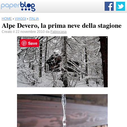
HOME
›
VIAGGI
›
ITALIA
Alpe Devero, la prima neve della stagione
Creato il 22 novembre 2010 da
Fabiocasa
Save