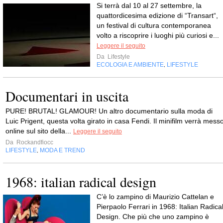
Si terrà dal 10 al 27 settembre, la
quattordicesima edizione di “Transart“,
un festival di cultura contemporanea
volto a riscoprire i luoghi più curiosi e...
Leggere il seguito
Da
Lifestyle
ECOLOGIA E AMBIENTE
LIFESTYLE
,
Documentari in uscita
PURE! BRUTAL! GLAMOUR! Un altro documentario sulla moda di
Luic Prigent, questa volta girato in casa Fendi. Il minifilm verrà mess
online sul sito della...
Leggere il seguito
Da
Rockandfiocc
LIFESTYLE
MODA E TREND
,
1968: italian radical design
C’è lo zampino di Maurizio Cattelan e
Pierpaolo Ferrari in 1968: Italian Radica
Design. Che più che uno zampino è