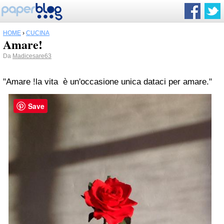
HOME
›
CUCINA
Amare!
Da
Madicesare63
"Amare !la vita è un'occasione unica dataci per amare."
Save