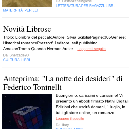
Da
Lastanzettainglese
LETTERATURA PER RAGAZZI
LIBRI
,
,
MATERNITÀ
PER LEI
,
Novità Librose
Titolo: L'ombra del peccatoAutore: Silvia ScibiliaPagine:305Genere:
Historical romancePrezzo:€ 1editore: self publishing
AmazonTrama:Quando Herman Autier...
Leggere il seguito
Da
Sherzade90
CULTURA
LIBRI
,
Anteprima: "La notte dei desideri" di
Federico Toninelli
Buongiorno, carissimi e carissime! Vi
presento un ebook firmato Nativi Digitali
Edizioni che uscirà domani, 1 luglio, in
tutti gli store online, un romanzo...
Leggere il seguito
Da
Ilary