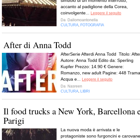
simbolo di un momento interrotto;
accanto al padiglione della Corea,
coinvolgente...
Leggere il seguito
Da
Dallomoantonella
CULTURA
FOTOGRAFIA
,
After di Anna Todd
AfterSerie Afterdi Anna Todd Titolo: Afte
Autore: Anna Todd Edito da: Sperling
Kupfer Prezzo: 14.90 € Genere:
Romanzo, new adult Pagine: 448 Trama
Acqua e...
Leggere il seguito
Da
Nasreen
CULTURA
LIBRI
,
Il food trucks a New York, Barcellona 
Parigi
La nuova moda è arrivata e le
protagoniste sono furgoncini e carovan