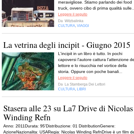
meravigliose. Stiamo parlando dei food
truck, ovvero cibo di prima qualitá sulle..
Leggere il seguito
Da
Witzbalinka
CULTURA
VIAGGI
,
La vetrina degli incipit - Giugno 2015
L'incipit in un libro è tutto. In pochi
capoversi l'autore cattura l'attenzione de
lettore e lo risucchia nel vortice della
storia. Oppure con poche banali...
Leggere il seguito
Da
La Stamberga Dei Lettori
CULTURA
LIBRI
,
Stasera alle 23 su La7 Drive di Nicolas
Winding Refn
Anno: 2011Durata: 95'Distribuzione: 01 DistributionGenere:
AzioneNazionalita: USARegia: Nicolas Winding RefnDrive è un film de