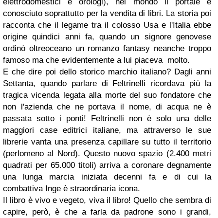
elettrodomestici e orologi), nel mondo il portale è
conosciuto soprattutto per la vendita di libri. La storia poi
racconta che il legame tra il colosso Usa e l'Italia ebbe
origine quindici anni fa, quando un signore genovese
ordinò oltreoceano un romanzo fantasy neanche troppo
famoso ma che evidentemente a lui piaceva molto.
E che dire poi dello storico marchio italiano? Dagli anni
Settanta, quando parlare di Feltrinelli ricordava più la
tragica vicenda legata alla morte del suo fondatore che
non l'azienda che ne portava il nome, di acqua ne è
passata sotto i ponti! Feltrinelli non è solo una delle
maggiori case editrici italiane, ma attraverso le sue
librerie vanta una presenza capillare su tutto il territorio
(perlomeno al Nord). Questo nuovo spazio (2.400 metri
quadrati per 65.000 titoli) arriva a coronare degnamente
una lunga marcia iniziata decenni fa e di cui la
combattiva Inge è straordinaria icona.
Il libro è vivo e vegeto, viva il libro! Quello che sembra di
capire, però, è che a farla da padrone sono i grandi,