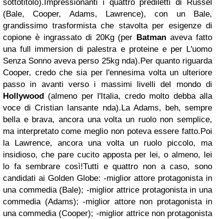
sottotitolo).
Impressionanti i quattro prediletti di Russel
(Bale, Cooper, Adams, Lawrence), con un Bale,
grandissimo trasformista che stavolta per esigenze di
copione è ingrassato di 20Kg (per
Batman
aveva fatto
una full immersion di palestra e proteine e per L'uomo
Senza Sonno aveva perso 25kg nda).
Per quanto riguarda
Cooper, credo che sia per l'ennesima volta un ulteriore
passo in avanti verso i massimi livelli del mondo di
Hollywood
(almeno per l'Italia, credo molto debba alla
voce di Cristian Iansante nda).
La Adams, beh, sempre
bella e brava, ancora una volta un ruolo non semplice,
ma interpretato come meglio non poteva essere fatto.
Poi
la Lawrence, ancora una volta un ruolo piccolo, ma
insidioso, che pare cucito apposta per lei, o almeno, lei
lo fa sembrare così!
Tutti e quattro non a caso, sono
candidati ai Golden Globe: -miglior attore protagonista in
una commedia (Bale); -miglior attrice protagonista in una
commedia (Adams); -miglior attore non protagonista in
una commedia (Cooper); -miglior attrice non protagonista