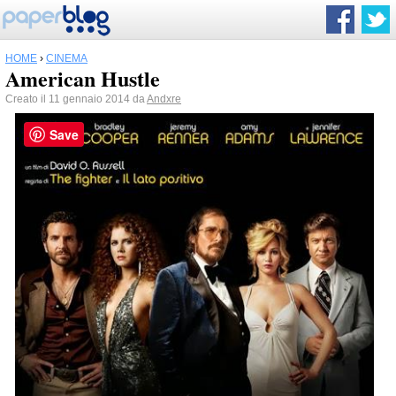
HOME
›
CINEMA
American Hustle
Creato il 11 gennaio 2014 da
Andxre
Save